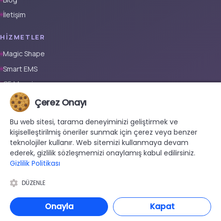
İletişim
HIZMETLER
Magic Shape
Smart EMS
G5 Masajı
Tüm Vücut Epilasyon (Erkek)
Çerez Onayı
Tüm Vücut Epilasyon (Kadın)
Bu web sitesi, tarama deneyiminizi geliştirmek ve
Protez Tırnak
kişiselleştirilmiş öneriler sunmak için çerez veya benzer
teknolojiler kullanır. Web sitemizi kullanmaya devam
İLETIŞIM
ederek, gizlilik sözleşmemizi onaylamış kabul edilirsiniz.
Gizlilik Politikası
+90 533 038 48 24
hello@renewandrevive.co
DÜZENLE
Merkez Mah., Abide-i Hürriyet Cad. Üçler Apt, No:141 Kat:1 D:1,
34381 Şişli/İstanbul
Onayla
Kapat