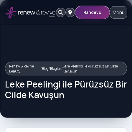
Menü
Randevu
Renew & Revive
Leke Peelingi ile Pürüzsüz Bir Cilde
/
Blog
/
Bloglar
/
Beauty
Kavuşun
Leke Peelingi ile Pürüzsüz Bir
Cilde Kavuşun