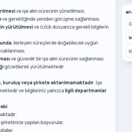
rilmesi
ve işe alım sürecinin yönetilmesi,
P
ı
ve gerektiğinde yeniden görüşme sağlanması,
inin yürütülmesi
ve özlük dosyanıza gerekli bilgilerin
munda
, ilerleyen süreçlerde doğabilecek uygun
n saklanması,
nması
ve güvenilir bir işe alım sürecinin sağlanması.
ği
gözetilerek yürütülmektedir.
m, kuruluş veya şirkete aktarılmamaktadır
. İşe
mektedir ve bilgileriniz yalnızca
ilgili departmanlar
bebi
maktadır:
şirketimize yapılan başvurular,
ilgiler,