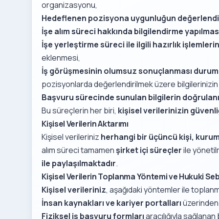
organizasyonu,
Hedeflenen pozisyona uygunluğun değerlendi
İşe alım süreci hakkında bilgilendirme yapılmas
İşe yerleştirme süreci ile ilgili hazırlık işlemler
eklenmesi,
İş görüşmesinin olumsuz sonuçlanması duru
pozisyonlarda değerlendirilmek üzere bilgilerinizi
Başvuru sürecinde sunulan bilgilerin doğrula
Bu süreçlerin her biri,
kişisel verilerinizin güvenli
Kişisel Verilerin Aktarımı
Kişisel verileriniz
herhangi bir üçüncü kişi, kuru
alım süreci tamamen
şirket içi süreçler
ile yönetil
ile paylaşılmaktadır
.
Kişisel Verilerin Toplanma Yöntemi ve Hukuki Se
Kişisel verileriniz
, aşağıdaki yöntemler ile toplan
İnsan kaynakları ve kariyer portalları
üzerinden 
Fiziksel iş başvuru formları
aracılığıyla sağlanan b