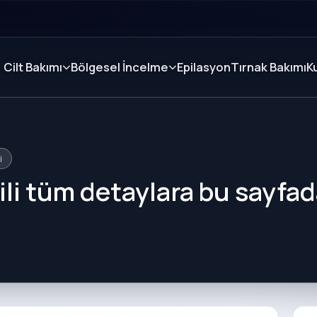
Cilt Bakımı
Bölgesel İncelme
Epilasyon
Tırnak Bakımı
K
i
lgili tüm detaylara bu sayfa