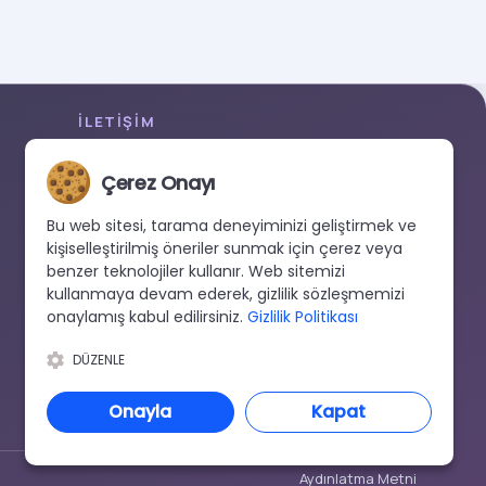
İLETIŞIM
+90 533 038 48 24
Çerez Onayı
hello@renewandrevive.co
Merkez Mah., Abide-i Hürriyet Cad. Üçler Apt,
Bu web sitesi, tarama deneyiminizi geliştirmek ve
No:141 Kat:1 D:1, 34381 Şişli/İstanbul
kişiselleştirilmiş öneriler sunmak için çerez veya
benzer teknolojiler kullanır. Web sitemizi
kullanmaya devam ederek, gizlilik sözleşmemizi
onaylamış kabul edilirsiniz.
Gizlilik Politikası
DÜZENLE
Onayla
Kapat
Aydınlatma Metni