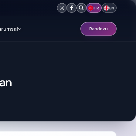
TR
EN
urumsal
Randevu
dan