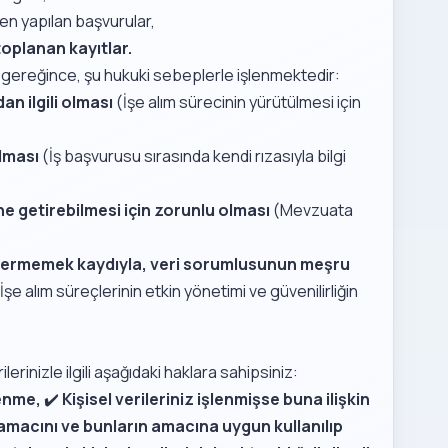
en yapılan başvurular,
oplanan kayıtlar.
gereğince, şu hukuki sebeplerle işlenmektedir:
n ilgili olması
(İşe alım sürecinin yürütülmesi için
olması
(İş başvurusu sırasında kendi rızasıyla bilgi
 getirebilmesi için zorunlu olması
(Mevzuata
ar vermemek kaydıyla, veri sorumlusunun meşru
İşe alım süreçlerinin etkin yönetimi ve güvenilirliğin
ilerinizle ilgili aşağıdaki haklara sahipsiniz:
renme,
✔️
Kişisel verileriniz işlenmişse buna ilişkin
e amacını ve bunların amacına uygun kullanılıp