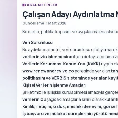
YASAL METINLER
Çalışan Adayı Aydınlatma 
Güncelleme: 1 Mart 2026
Bu metin, politika kapsamı ve uygulanma esaslarına i
Veri Sorumlusu
Bu aydınlatma metni, veri sorumlusu sıfatıyla har
verilerinizin işlenmesine
ilişkin detaylı açıklama
Verilerin Korunması Kanunu’na (KVKK)
uygun ola
www.renewandrevive.co
adresinde yer alan
tan
politikasını ve VERBİS sisteminde yer alan kayıt
Kişisel Verilerin İşlenme Amaçları
Şirketimiz ile iş ilişkisi kurulabilmesi amacıyla gerç
verileriniz
aşağıdaki amaçlarla sınırlı olarak kullanı
Kimlik, iletişim, özlük, mesleki deneyim, görsel v
İş başvuru ve mülakat süreçlerinin yürütülmes