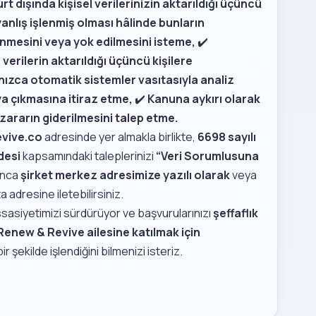
rt dışında kişisel verilerinizin aktarıldığı üçüncü
 yanlış işlenmiş olması hâlinde bunların
ilinmesini veya yok edilmesini isteme,
✔️
verilerin aktarıldığı üçüncü kişilere
lnızca otomatik sistemler vasıtasıyla analiz
ya çıkmasına itiraz etme,
✔️
Kanuna aykırı olarak
ararın giderilmesini talep etme.
vive.co
adresinde yer almakla birlikte,
6698 sayılı
desi
kapsamındaki taleplerinizi
“Veri Sorumlusuna
ınca
şirket merkez adresimize yazılı olarak
veya
a adresine iletebilirsiniz.
ssasiyetimizi sürdürüyor ve başvurularınızı
şeffaflık
Renew & Revive ailesine katılmak için
ir şekilde işlendiğini bilmenizi isteriz.