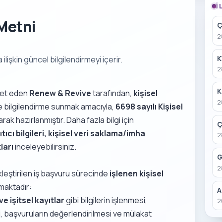
İ
Metni
Ç
2
K
lişkin güncel bilgilendirmeyi içerir.
2
K
eket eden
Renew & Revive
tarafından,
kişisel
2
 ve bilgilendirme sunmak amacıyla,
6698 sayılı Kişisel
rak hazırlanmıştır. Daha fazla bilgi için
Ç
ıtıcı bilgileri, kişisel veri saklama/imha
2
ları
inceleyebilirsiniz.
G
2
ekleştirilen iş başvuru sürecinde
işlenen kişisel
lmaktadır:
A
e işitsel kayıtlar
gibi bilgilerin işlenmesi,
2
i
, başvuruların değerlendirilmesi ve mülakat