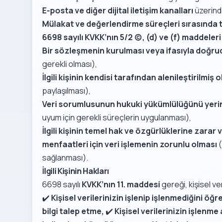
E-posta ve diğer dijital iletişim kanalları
üzerind
Mülakat ve değerlendirme süreçleri sırasında t
6698 sayılı KVKK’nın 5/2 (c), (d) ve (f) maddeleri
Bir sözleşmenin kurulması veya ifasıyla doğruda
gerekli olması),
İlgili kişinin kendisi tarafından alenileştirilmiş 
paylaşılması),
Veri sorumlusunun hukuki yükümlülüğünü yerine
uyum için gerekli süreçlerin uygulanması),
İlgili kişinin temel hak ve özgürlüklerine zar
menfaatleri için veri işlemenin zorunlu olması
(
sağlanması).
İlgili Kişinin Hakları
6698 sayılı
KVKK’nın 11. maddesi
gereği, kişisel ver
✔️
Kişisel verilerinizin işlenip işlenmediğini öğ
bilgi talep etme,
✔️
Kişisel verilerinizin işlenm