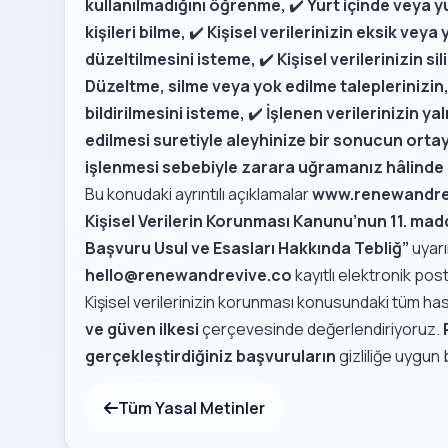
kullanılmadığını öğrenme,
✔️
Yurt içinde veya yu
kişileri bilme,
✔️
Kişisel verilerinizin eksik veya
düzeltilmesini isteme,
✔️
Kişisel verilerinizin s
Düzeltme, silme veya yok edilme taleplerinizin, 
bildirilmesini isteme,
✔️
İşlenen verilerinizin ya
edilmesi suretiyle aleyhinize bir sonucun orta
işlenmesi sebebiyle zarara uğramanız hâlinde z
Bu konudaki ayrıntılı açıklamalar
www.renewandre
Kişisel Verilerin Korunması Kanunu’nun 11. mad
Başvuru Usul ve Esasları Hakkında Tebliğ”
uyar
hello@renewandrevive.co
kayıtlı elektronik post
Kişisel verilerinizin korunması konusundaki tüm ha
ve güven ilkesi
çerçevesinde değerlendiriyoruz.
gerçekleştirdiğiniz başvuruların
gizliliğe uygun b
Tüm Yasal Metinler