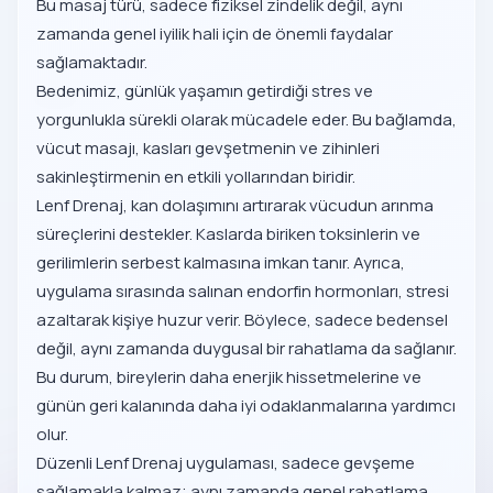
Bu masaj türü, sadece fiziksel zindelik değil, aynı
zamanda genel iyilik hali için de önemli faydalar
sağlamaktadır.
Bedenimiz, günlük yaşamın getirdiği stres ve
yorgunlukla sürekli olarak mücadele eder. Bu bağlamda,
vücut masajı, kasları gevşetmenin ve zihinleri
sakinleştirmenin en etkili yollarından biridir.
Lenf Drenaj, kan dolaşımını artırarak vücudun arınma
süreçlerini destekler. Kaslarda biriken toksinlerin ve
gerilimlerin serbest kalmasına imkan tanır. Ayrıca,
uygulama sırasında salınan endorfin hormonları, stresi
azaltarak kişiye huzur verir. Böylece, sadece bedensel
değil, aynı zamanda duygusal bir rahatlama da sağlanır.
Bu durum, bireylerin daha enerjik hissetmelerine ve
günün geri kalanında daha iyi odaklanmalarına yardımcı
olur.
Düzenli Lenf Drenaj uygulaması, sadece gevşeme
sağlamakla kalmaz; aynı zamanda genel rahatlama