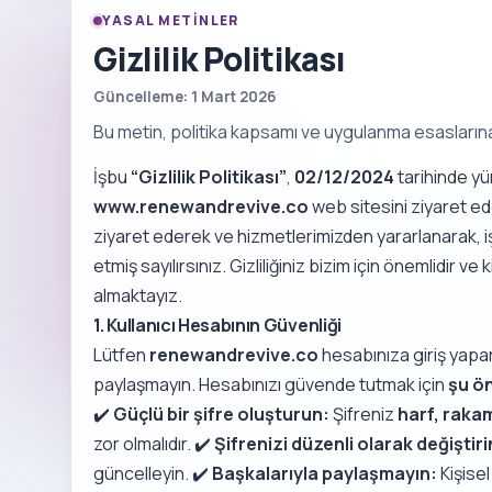
YASAL METINLER
Gizlilik Politikası
Güncelleme: 1 Mart 2026
Bu metin, politika kapsamı ve uygulanma esaslarına i
İşbu
“Gizlilik Politikası”
,
02/12/2024
tarihinde yü
www.renewandrevive.co
web sitesini ziyaret ede
ziyaret ederek ve hizmetlerimizden yararlanarak, 
etmiş sayılırsınız. Gizliliğiniz bizim için önemlidir ve
almaktayız.
1. Kullanıcı Hesabının Güvenliği
Lütfen
renewandrevive.co
hesabınıza giriş yapark
paylaşmayın. Hesabınızı güvende tutmak için
şu ön
✔️
Güçlü bir şifre oluşturun:
Şifreniz
harf, rakam
zor olmalıdır. ✔️
Şifrenizi düzenli olarak değiştiri
güncelleyin. ✔️
Başkalarıyla paylaşmayın:
Kişisel 