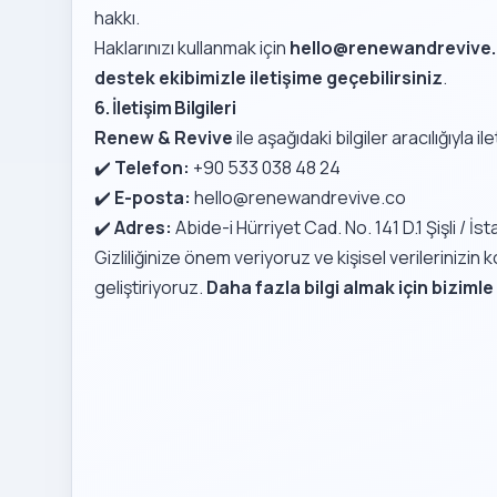
hakkı.
Haklarınızı kullanmak için
hello@renewandrevive
destek ekibimizle iletişime geçebilirsiniz
.
6. İletişim Bilgileri
Renew & Revive
ile aşağıdaki bilgiler aracılığıyla il
✔️
Telefon:
+90 533 038 48 24
✔️
E-posta:
hello@renewandrevive.co
✔️
Adres:
Abide-i Hürriyet Cad. No. 141 D.1 Şişli / İs
Gizliliğinize önem veriyoruz ve kişisel verilerinizin
geliştiriyoruz.
Daha fazla bilgi almak için bizimle 