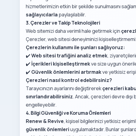
hizmetlerimizin etkin bir şekilde sunulmasını sağl
sağlayıcılarla
paylaşılabilir.
3. Çerezler ve Takip Teknolojileri
Web sitemizi daha verimli hale getirmek için
çerezl
Çerezler, web sitesi deneyiminizi kişiselleştirmemi
Çerezlerin kullanımı ile şunları sağlıyoruz:
✔️
Web sitesi trafiğini analiz etmek
, ziyaretçile
✔️
İçerikleri kişiselleştirmek
ve size uygun öneril
✔️
Güvenlik önlemlerini artırmak
ve yetkisiz eriş
Çerezleri nasıl kontrol edebilirsiniz?
Tarayıcınızın ayarlarını değiştirerek
çerezleri kabu
sınırlandırabilirsiniz
. Ancak, çerezleri devre dışı 
engelleyebilir.
4. Bilgi Güvenliği ve Koruma Önlemleri
Renew & Revive
, kişisel bilgilerinizi yetkisiz eriş
güvenlik önlemleri
uygulamaktadır. Bunlar şunlard