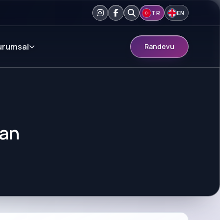
TR
EN
urumsal
Randevu
dan