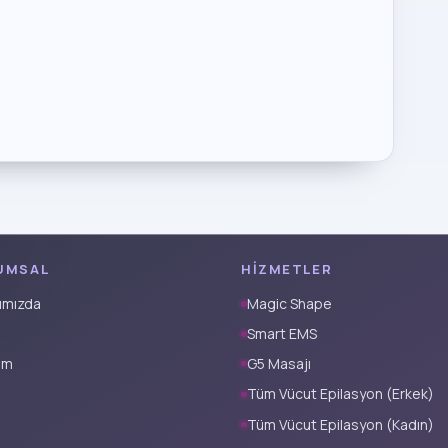
UMSAL
HIZMETLER
ımızda
Magic Shape
Smart EMS
şim
G5 Masajı
Tüm Vücut Epilasyon (Erkek)
Tüm Vücut Epilasyon (Kadın)