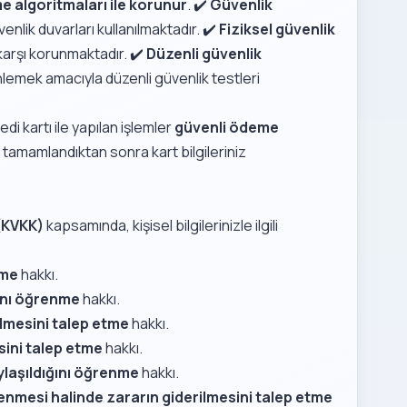
e algoritmaları ile korunur
. ✔️
Güvenlik
enlik duvarları kullanılmaktadır. ✔️
Fiziksel güvenlik
karşı korunmaktadır. ✔️
Düzenli güvenlik
nlemek amacıyla düzenli güvenlik testleri
redi kartı ile yapılan işlemler
güvenli ödeme
 tamamlandıktan sonra kart bilgileriniz
 (KVKK)
kapsamında, kişisel bilgilerinizle ilgili
nme
hakkı.
ğını öğrenme
hakkı.
ilmesini talep etme
hakkı.
sini talep etme
hakkı.
ylaşıldığını öğrenme
hakkı.
lenmesi halinde zararın giderilmesini talep etme