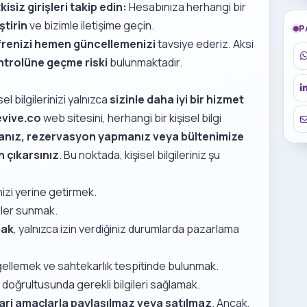
kisiz girişleri takip edin:
Hesabınıza herhangi bir
ştirin
ve bizimle iletişime geçin.
P
frenizi hemen güncellemenizi
tavsiye ederiz. Aksi
ontrolüne geçme riski
bulunmaktadır.
sel bilgilerinizi yalnızca
sizinle daha iyi bir hizmet
vive.co
web sitesini, herhangi bir kişisel bilgi
anız, rezervasyon yapmanız veya bültenimize
 çıkarsınız
. Bu noktada, kişisel bilgileriniz şu
izi yerine getirmek.
riler sunmak.
mak
, yalnızca izin verdiğiniz durumlarda pazarlama
ngellemek ve sahtekarlık tespitinde bulunmak.
r doğrultusunda gerekli bilgileri sağlamak.
cari amaçlarla paylaşılmaz veya satılmaz
. Ancak,