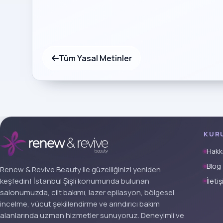
Tüm Yasal Metinler
KUR
Hakk
Blog
Renew & Revive Beauty ile güzelliğinizi yeniden
keşfedin! İstanbul Şişli konumunda bulunan
İleti
salonumuzda, cilt bakımı, lazer epilasyon, bölgesel
incelme, vücut şekillendirme ve arındırıcı bakım
alanlarında uzman hizmetler sunuyoruz. Deneyimli ve