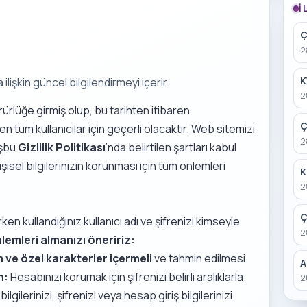
İ
Ç
2
K
lişkin güncel bilgilendirmeyi içerir.
2
rürlüğe girmiş olup, bu tarihten itibaren
Ç
n tüm kullanıcılar için geçerli olacaktır. Web sitemizi
2
işbu
Gizlilik Politikası
’nda belirtilen şartları kabul
 kişisel bilgilerinizin korunması için tüm önlemleri
K
2
Ç
en kullandığınız kullanıcı adı ve şifrenizi kimseyle
2
lemleri almanızı öneririz:
 ve özel karakterler içermeli
ve tahmin edilmesi
A
n:
Hesabınızı korumak için şifrenizi belirli aralıklarla
2
bilgilerinizi, şifrenizi veya hesap giriş bilgilerinizi