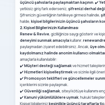
üçüncü şahıslarla paylaşmaktan kaçının
. ✔️
Yet
yetkisiz giriş fark ederseniz,
şifrenizi derhal deği
Şifrenizin güvenliğinin tehlikeye girmesi halinde,
şi
halde,
kişisel bilgilerinizin üçüncü şahısların k
2. Kişisel Bilgilerinizin Kullanılması
Renew & Revive
, gizliliğinize saygı gösterir ve kişi
deneyimi sunmak amacıyla
kullanır.
renewandre
paylaşmadan ziyaret edebilirsiniz. Ancak,
üye olm
kaydolmanız halinde anonim kullanıcı olmaktan
amaçlarla kullanılabilir:
✔️
Müşteri desteği sağlamak
ve hizmet taleplerin
✔️
Hizmetleri kişiselleştirmek
ve sizinle ilgili öne
✔️
Promosyon teklifleri ve güncellemeler sun
içeriklerini sizinle paylaşmak.
✔️
Güvenliği sağlamak
, siteyi kötüye kullanımı e
✔️
Kanuni yükümlülüklere uymak
, hukuki taleple
Kişisel bilgileriniz
kesinlikle üçüncü taraflarla ti