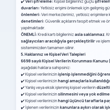
✔️
Veri şifreleme:
Kişisel bilgileriniz güçlü
şifrelem
duvarları:
Yetkisiz erişimi önlemek için gelişmiş güv
önlemleri:
Veri merkezlerimiz, yetkisiz erişimlere 
denetimleri:
Güvenlik açıklarını tespit etmek ve ö
yapılmaktadır.
ÖNEMLİ:
Kredi kartı bilgileriniz
asla saklanmaz
. K
sağlayıcıları aracılığıyla gerçekleştirilir
ve işlem
sistemimizden tamamen silinir.
5. Haklarınız ve Kişisel Veri Talepleri
6698 sayılı Kişisel Verilerin Korunması Kanunu
aşağıdaki haklara sahipsiniz:
✔️ Kişisel verilerinizin
işlenip işlenmediğini öğre
✔️ Kişisel verilerinizin
hangi amaçlarla kullanıldı
✔️ Yanlış veya eksik işlenmiş kişisel verilerin
düzelt
✔️ Kişisel verilerinizin
silinmesini veya yok edilme
✔️ Kişisel verilerinizin
hangi üçüncü taraflarla pa
✔️ İşlenen verilerinizin
kanunlara aykırı olarak iş