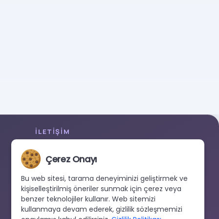
İLETIŞIM
+90 533 038 48 24
Çerez Onayı
hello@renewandrevive.co
Merkez Mah., Abide-i Hürriyet Cad. Üçler Apt,
Bu web sitesi, tarama deneyiminizi geliştirmek ve
No:141 Kat:1 D:1, 34381 Şişli/İstanbul
kişiselleştirilmiş öneriler sunmak için çerez veya
benzer teknolojiler kullanır. Web sitemizi
kullanmaya devam ederek, gizlilik sözleşmemizi