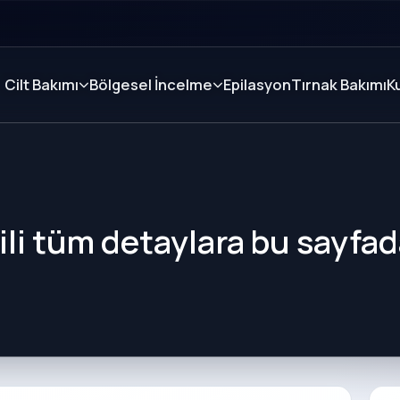
Cilt Bakımı
Bölgesel İncelme
Epilasyon
Tırnak Bakımı
K
lgili tüm detaylara bu sayfa