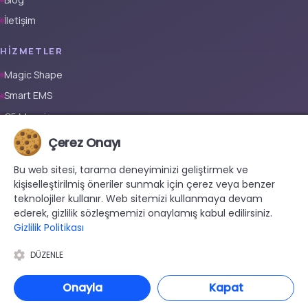
İletişim
HIZMETLER
Magic Shape
Smart EMS
G5 Masajı
Tüm Vücut Epilasyon (Erkek)
Çerez Onayı
Tüm Vücut Epilasyon (Kadın)
Bu web sitesi, tarama deneyiminizi geliştirmek ve
Protez Tırnak
kişiselleştirilmiş öneriler sunmak için çerez veya benzer
teknolojiler kullanır. Web sitemizi kullanmaya devam
İLETIŞIM
ederek, gizlilik sözleşmemizi onaylamış kabul edilirsiniz.
Gizlilik Politikası
+90 533 038 48 24
hello@renewandrevive.co
DÜZENLE
Merkez Mah., Abide-i Hürriyet Cad. Üçler Apt, No:141 Kat:1 D:1,
34381 Şişli/İstanbul
Onayla
Kapat