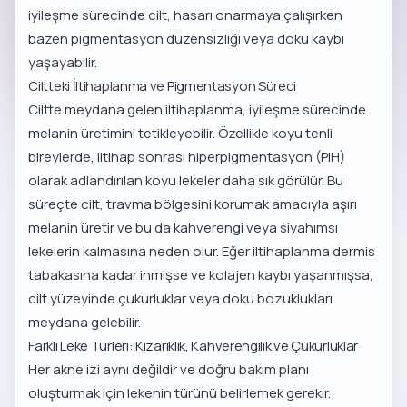
iyileşme sürecinde cilt, hasarı onarmaya çalışırken
bazen pigmentasyon düzensizliği veya doku kaybı
yaşayabilir.
Ciltteki İltihaplanma ve Pigmentasyon Süreci
Ciltte meydana gelen iltihaplanma, iyileşme sürecinde
melanin üretimini tetikleyebilir. Özellikle koyu tenli
bireylerde, iltihap sonrası hiperpigmentasyon (PIH)
olarak adlandırılan koyu lekeler daha sık görülür. Bu
süreçte cilt, travma bölgesini korumak amacıyla aşırı
melanin üretir ve bu da kahverengi veya siyahımsı
lekelerin kalmasına neden olur. Eğer iltihaplanma dermis
tabakasına kadar inmişse ve kolajen kaybı yaşanmışsa,
cilt yüzeyinde çukurluklar veya doku bozuklukları
meydana gelebilir.
Farklı Leke Türleri: Kızarıklık, Kahverengilik ve Çukurluklar
Her akne izi aynı değildir ve doğru bakım planı
oluşturmak için lekenin türünü belirlemek gerekir.