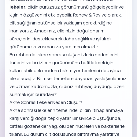
lekeler
, cildin pürüzsüz görünümünü gölgeleyebilir ve
kişinin özgüvenini etkileyebilir. Renew & Revive olarak,
cilt sağlığının bütünsel bir yaklaşım gerektirdiğine
inanıyoruz. Amacımız, cildinizin doğal onarım
süreçlerini destekleyerek daha sağlıklı ve ışıltılı bir
görünüme kavuşmanıza yardımcı olmaktır.
Bu rehberde, akne sonrası oluşan izlerin nedenlerini,
türlerini ve bu izlerin görünümünü hafifletmek için
kullanılabilecek modern bakım yöntemlerini detaylıca
ele alacağız. Bilimsel temellere dayanan yaklaşımlarımız
ve uzman kadromuzla, cildinizin ihtiyaç duyduğu özeni
sunmak için buradayız.
Akne Sonrası Lekeler Neden Oluşur?
Akne sonrası lekelerin temelinde, cildin iltihaplanmaya
karşı verdiği doğal tepki yatar. Bir sivilce oluştuğunda,
ciltteki gözenekler yağ, ölü deri hücreleri ve bakterilerle
tıkanır. Bu durum cilt dokusunda bir travma yaratır ve