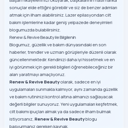
Başarı hikayelerimizi okuyarak, başkalarının nasıl harika
sonuçlar elde ettiğini görebilir ve siz de benzer adımları
atmak için ilham alabilirsiniz. Lazer epilasyondan cilt
bakım işlemlerine kadar geniş yelpazede deneyimleri
blogumuzda bulabilirsiniz.
Renew & Revive Beauty ile Bilgilenin
Blogumuz, güzellik ve bakım dünyasındaki en son
haberler, trendler ve uzman görüşleriyle düzenli olarak
güncellenmektedir. Kendinizi daha iyi hissetmek ve en
iyi görünmek için gerekli bilgileri öğrenebileceğiniz bir
alan yaratmayı amaçlıyoruz.
Renew & Revive
Beauty
olarak, sadece en iyi
uygulamaları sunmakla kalmıyor, aynı zamanda güzellik
ve bakım rutininizi kontrol altına almanızı sağlayacak
değerli bilgiler sunuyoruz. Yeni uygulamaları keşfetmek,
cilt bakımı ipuçları almak ya da sadece ilham bulmak
istiyorsanız,
Renew & Revive Beauty
blogu
başvurmanız gereken kaynak.