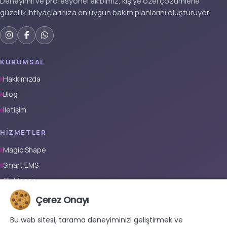
Deneyimli ve profesyonel ekibimiz, kişiye özel çözümlerle
güzellik ihtiyaçlarınıza en uygun bakım planlarını oluşturuyor.
KURUMSAL
Hakkımızda
Blog
İletişim
HIZMETLER
Magic Shape
Smart EMS
G5 Masajı
Tüm Vücut Epilasyon (Erkek)
Çerez Onayı
Tüm Vücut Epilasyon (Kadın)
Bu web sitesi, tarama deneyiminizi geliştirmek ve
Protez Tırnak