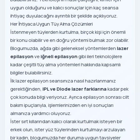
uygun olduğunu ve kalıcı sonuçlar için kaç seansa
ihtiyaç duyulacağını ayrıntılı bir şekilde açıklıyoruz.
Her İhtiyaca Uygun Tüy Alma Çözümleri
İstenmeyen tüylerden kurtulma, birçok kişi için önemli
bir konu olabilir ve en doğru yöntemi bulmak zor olabilir.
Blogumuzda, ağda gibi geleneksel yöntemlerden
lazer
epilasyon
ve
iğneli epilasyon
gibi ileri teknolojilere
kadar çeşitli tüy alma yöntemleri hakkında kapsamlı
bilgiler bulabilirsiniz.
İlk lazer epilasyon seansınıza nasıl hazırlanmanız
gerektiğinden,
IPL ve Diode lazer farklarına
kadar pek
çok konuda bilgi veriyoruz. Ayrıca epilasyon sonrası cilt
bakım ipuçlarıyla, işlemlerinizden en iyi sonuçları
almanıza yardımcı oluyoruz.
İster sırt kıllarından kalıcı olarak kurtulmak isteyen bir
erkek olun, ister yüz tüylerinden kurtulmayı arzulayan
bir kadın, blogumuzda her duruma uygun tavsiyeler