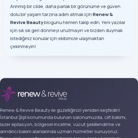
Arınmış bir cilde, daha parlak bir görünüme ve güven
dolu bir yaşam tarzına adım atmak için
Renew &
Revive Beauty
blogunu hemen takip edin. Yeni yazılar
için sık sık geri dönmeyi unutmayın ve bizden duymak
istediğiniz konular için ekibimize ulaşmaktan
çekinmeyin!
Renew & Revive Beauty ile güzelliğinizi yeniden keşfedin!
İstanbul Şişli konumunda bulunan salonumuzda, cilt bakımı,
lazer epilasyon, bölgesel incelme, vücut şekillendirme ve
arındırıcı bakım alanlarında uzman hizmetler sunuyoruz.