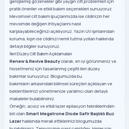
genişlemiş gözenekler gibi yaygın cilt problemleri için
pratik öneriler ve etkili bakım seçenekleri sunuyoruz.
Mevsimsel cilt bakım ipuçlarımızda ise cildinizin her
mevsimde değişen ihtiyaçlarını nasıl
karşılayabileceğinizi açıklıyoruz. Yazın UV ışınlarından
koruma, kışın ise cildinizi nemli tutma yolları hakkında
detaylı bilgiler sunuyoruz.
İleri Düzey Cilt Bakım Açıklamaları
Renew & Revive Beauty
olarak, en iyi görünmeniz ve
hissetmeniz için tasarlanmış çeşitli ileri düzey
bakımlar sunuyoruz. Blogumuzda bu
bakımların arkasındaki bilimsel süreçleri açıklayan ve
beklentilerinizi yönetmenize yardımcı olan detaylı
makaleler bulabilirsiniz.
Örneğin, acısız ve etkili lazer epilasyon tekniklerinden
biri olan
Smart Megatrone Diode Safir Başlıklı Buz
Lazer
hakkında merak ettiklerinizi blogumuzda
bulabilirsiniz. Teknolojinin nasıl çalıştığını, kimler için