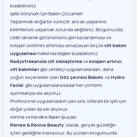
bulabilirsiniz.
Işıltılı Görünüm İçin Bakım Çözümleri
Yaşlanmak doğal bir süreçtir, ancak yaşlanma
belirtileriyle yaşamak zorunda değilsiniz. Blogumuzda,
cildin dinamik görünümünü geri kazandırmayı ve
kolajen üretimini artırmayı amaçlayan birçok
cilt bakım
uygulaması
hakkında bilgiler bulabilirsiniz.
Radyofrekansla cilt sıkılaştırma
ve
kolajen artırıcı
cilt bakımları
gibi yenilikçi uygulamalardan, daha
yoğun seçenekler olan
Göz çevresi Bakımı
ve
Hydro
Facial
gibi uygulamalara kadar her yöntemi
ayrıntılarıyla ele alıyoruz.
Profesyonel uygulamaların yanı sıra, istikrarlı bir ışıltı için
doğal yolları da ele alıyoruz.
Arınma ve Kendine Bakım İpuçları
Renew & Revive Beauty
olarak, gerçek güzelliğin
içten geldiğine inanıyoruz. Bu yüzden blogumuzda