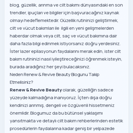
blog, güzellik, arınma ve cilt bakımı dünyasındaki en son
trendler, ipuçları ve bilgiler için başvuracağınız kaynak
olmayı hedeflemektedir. Güzellik rutininizi geliştirmek,
cilt ve vücut bakımları ile ilgili en yeni gelişmelerden
haberdar olmak veya cilt, saç ve vücut bakımına dair
daha fazla bilgi edinmek istiyorsanız doğru yerdesiniz.
İster lazer epilasyonun faydalarını merak edin, ister cilt
bakım rutininizi nasıl iyileştireceğinizi öğrenmek isteyin,
burada aradığınız her şeyi bulacaksınız.
Neden Renew & Revive Beauty Blogunu Takip
Etmelisiniz?
Renew & Revive Beauty
olarak, güzelliğin sadece
yüzeyde kalmadığına inanıyoruz. İçten dışa doğru
kendinizi arınmış, dengeli ve özgüvenli hissetmeniz
önemlidir. Blogumuz da bu bütünsel yaklaşımı
yansıtmakta ve detaylı cilt bakım rehberlerinden estetik
prosedürlerin faydalarına kadar geniş bir yelpazede