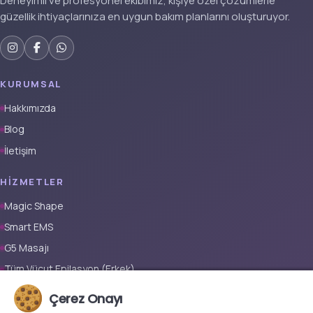
Deneyimli ve profesyonel ekibimiz, kişiye özel çözümlerle
güzellik ihtiyaçlarınıza en uygun bakım planlarını oluşturuyor.
KURUMSAL
Hakkımızda
Blog
İletişim
HIZMETLER
Magic Shape
Smart EMS
G5 Masajı
Tüm Vücut Epilasyon (Erkek)
Tüm Vücut Epilasyon (Kadın)
Çerez Onayı
Protez Tırnak