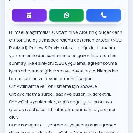
Bilimsel araştırmalar, C vitamini ve Arbutin gibi içeriklerin
cilt tonunu eşitlemedeki rolünü desteklemektedir (
NCBI
PubMed
). Renew & Revive olarak,
doğru leke onarım
yöntemleri
ile danışanlarımıza en güvenilir çözümleri
sunmayı ilke ediniyoruz. Bu uygulama, agresif soyma
işlemleri içermediği için sosyal hayatınızı etkilemeden
bakım sürecinize devam etmenizi sağlar.
Cilt Aydınlatma ve Ton Eşitleme için SnowCell
Cilt aydınlatma süreci, sabır ve düzenlilik gerektirir.
SnowCell uygulamaları, cildin doğal ışıltısını ortaya
çıkararak daha canlı bir ifade kazanmanıza yardımcı
olur.
Daha kapsamlı
cilt yenileme uygulamaları
ile ilgilenen
danışanlarımız için SnowCell, mükemmel bir başlangıç