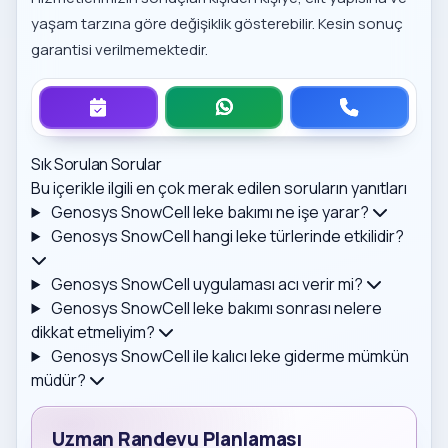
yaşam tarzına göre değişiklik gösterebilir. Kesin sonuç
garantisi verilmemektedir.
Sık Sorulan Sorular
Bu içerikle ilgili en çok merak edilen soruların yanıtları
Genosys SnowCell leke bakımı ne işe yarar?
Genosys SnowCell hangi leke türlerinde etkilidir?
Genosys SnowCell uygulaması acı verir mi?
Genosys SnowCell leke bakımı sonrası nelere
dikkat etmeliyim?
Genosys SnowCell ile kalıcı leke giderme mümkün
müdür?
Uzman Randevu Planlaması