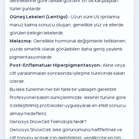
derinliklerine göre farklılık gösterir. En sık karşılaşılan
türler şunlardır:
Güneş Lekeleri (Lentigo):
Uzun süre UV ışınlarına
maruz kalma sonucu oluşan, genellikle yüz ve ellerde
görülen belirgin lekelerdir.
Melazma:
Genellikle hormonal değişimlerle tetiklenen,
yüzde simetrik olarak görülebilen daha geniş yayılımlı
pigmentasyonlardır.
Post-Enflamatuar Hiperpigmentasyon:
Akne veya
cilt yaralanmaları sonrasında iyileşme sürecinde kalan
izlerdir.
Bu leke türlerinin her biri farklı bir yaklaşım gerektirir.
Profesyonel bakım süreçlerimizde, lekenin türüne göre
özelleştirilmiş protokoller uygulayarak en etkili sonucu
almayı hedefleriz.
Genosys SnowCell Teknolojisi Nedir?
Genosys SnowCell, leke görünümünü hafifletmek ve
cilt tonunu açmak için geliştirilmiş, yenilikçi bir enzim