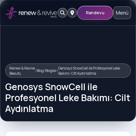
Menü
Randevu
Renew & Revive
Genosys SnowCell ile Profesyonel Leke
/
Blog
/
Bloglar
/
Beauty
Bakımı: Cilt Aydınlatma
Genosys SnowCell ile
Profesyonel Leke Bakımı: Cilt
Aydınlatma