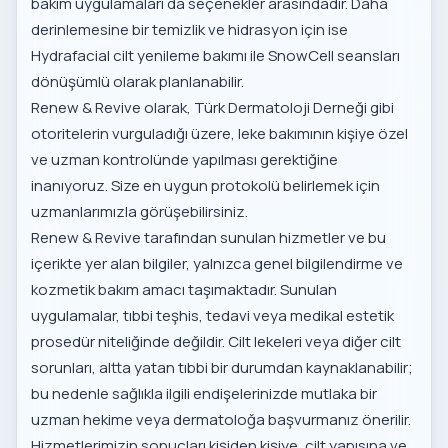
bakım uygulamaları
da seçenekler arasındadır. Daha
derinlemesine bir temizlik ve hidrasyon için ise
Hydrafacial cilt yenileme bakımı
ile SnowCell seansları
dönüşümlü olarak planlanabilir.
Renew & Revive olarak,
Türk Dermatoloji Derneği
gibi
otoritelerin vurguladığı üzere, leke bakımının kişiye özel
ve uzman kontrolünde yapılması gerektiğine
inanıyoruz. Size en uygun protokolü belirlemek için
uzmanlarımızla görüşebilirsiniz.
Renew & Revive tarafından sunulan hizmetler ve bu
içerikte yer alan bilgiler, yalnızca genel bilgilendirme ve
kozmetik bakım amacı taşımaktadır. Sunulan
uygulamalar, tıbbi teşhis, tedavi veya medikal estetik
prosedür niteliğinde değildir. Cilt lekeleri veya diğer cilt
sorunları, altta yatan tıbbi bir durumdan kaynaklanabilir;
bu nedenle sağlıkla ilgili endişelerinizde mutlaka bir
uzman hekime veya dermatoloğa başvurmanız önerilir.
Hizmetlerimizin sonuçları kişiden kişiye, cilt yapısına ve