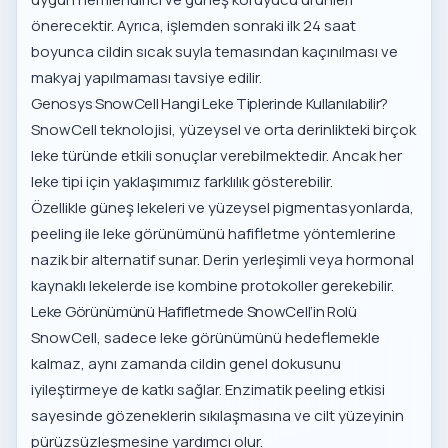
önerecektir. Ayrıca, işlemden sonraki ilk 24 saat
boyunca cildin sıcak suyla temasından kaçınılması ve
makyaj yapılmaması tavsiye edilir.
Genosys SnowCell Hangi Leke Tiplerinde Kullanılabilir?
SnowCell teknolojisi, yüzeysel ve orta derinlikteki birçok
leke türünde etkili sonuçlar verebilmektedir. Ancak her
leke tipi için yaklaşımımız farklılık gösterebilir.
Özellikle güneş lekeleri ve yüzeysel pigmentasyonlarda,
peeling ile leke görünümünü hafifletme
yöntemlerine
nazik bir alternatif sunar. Derin yerleşimli veya hormonal
kaynaklı lekelerde ise kombine protokoller gerekebilir.
Leke Görünümünü Hafifletmede SnowCell’in Rolü
SnowCell, sadece leke görünümünü hedeflemekle
kalmaz, aynı zamanda cildin genel dokusunu
iyileştirmeye de katkı sağlar. Enzimatik peeling etkisi
sayesinde gözeneklerin sıkılaşmasına ve cilt yüzeyinin
pürüzsüzleşmesine yardımcı olur.