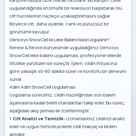
karıştırılmasıyla taze olarak hazırlanır. Bu karışım, cilde
uygulandığında enzimatik bir reaksiyon başlatarak ölü
cilt hücrelerinin nazikçe uzaklaştırılmasını sağlar.
Böylece cilt, daha aydınlık, canlı ve pürüzsüz bir
görünüme kavuşur.
Genosys SnowCell ile Leke Bakımı Nasıl Uygulanır?
Renew & Revive bünyesinde uyguladığımız
Genosys
SnowCell leke bakımı uygulaması
, profesyonel ellerde
titizlikle yürütülen bir süreçtir. İşlem, cildin ihtiyacına
göre yaklaşık 45-60 dakika sürer ve konforlu bir deneyim
sunar.
Adım Adım SnowCell Uygulaması
Uygulama sürecimiz, cildin hazırlığından son bakım
aşamasına kadar belirli standartları takip eder. Bu süreç,
aşağıdaki akış şeması ile özetlenmiştir.
1.
Cilt Analizi ve Temizlik:
Uzmanlarımız cildinizi analiz
eder ve uygun temizleyicilerle cildi makyaj ve kirden
arındırır.