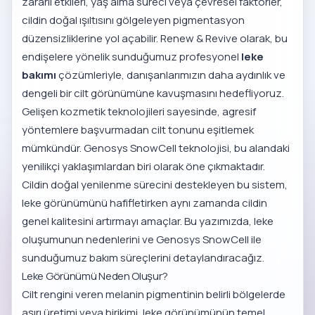
zararlı etkileri, yaş alma süreci veya çevresel faktörler,
cildin doğal ışıltısını gölgeleyen pigmentasyon
düzensizliklerine yol açabilir. Renew & Revive olarak, bu
endişelere yönelik sunduğumuz profesyonel
leke
bakımı
çözümleriyle, danışanlarımızın daha aydınlık ve
dengeli bir cilt görünümüne kavuşmasını hedefliyoruz.
Gelişen kozmetik teknolojileri sayesinde, agresif
yöntemlere başvurmadan cilt tonunu eşitlemek
mümkündür. Genosys SnowCell teknolojisi, bu alandaki
yenilikçi yaklaşımlardan biri olarak öne çıkmaktadır.
Cildin doğal yenilenme sürecini destekleyen bu sistem,
leke görünümünü hafifletirken aynı zamanda cildin
genel kalitesini artırmayı amaçlar. Bu yazımızda, leke
oluşumunun nedenlerini ve Genosys SnowCell ile
sunduğumuz bakım süreçlerini detaylandıracağız.
Leke Görünümü Neden Oluşur?
Cilt rengini veren melanin pigmentinin belirli bölgelerde
aşırı üretimi veya birikimi, leke görünümünün temel