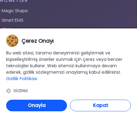
HIZMETLER
Magic Shape
Smart EMS
G5 Masajı
Tüm Vücut Epilasyon (Erkek)
Çerez Onayı
Tüm Vücut Epilasyon (Kadın)
Bu web sitesi, tarama deneyiminizi geliştirmek ve
Protez Tırnak
kişiselleştirilmiş öneriler sunmak için çerez veya benzer
teknolojiler kullanır. Web sitemizi kullanmaya devam
İLETIŞIM
ederek, gizlilik sözleşmemizi onaylamış kabul edilirsiniz.
Gizlilik Politikası
+90 533 038 48 24
hello@renewandrevive.co
DÜZENLE
Merkez Mah., Abide-i Hürriyet Cad. Üçler Apt, No:141 Kat:1 D:1,
34381 Şişli/İstanbul
Onayla
Kapat
© 2026 Renew & Revive Beauty . Tüm hakları saklıdır.
Aydınlatma Metni