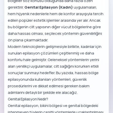
bölgeler söz konusu olduğunda daha fazla özen
gerektirir.
Genital Epilasyon (Kadın)
uygulamaları,
hem hijyenik nedenlerle hem de konfor arayışıyla tercih
edilen popüler estetik işlemler arasında yer alır. Ancak
bu bölgenin cilt yapısının diğer vücut bölgelerine göre
daha hassas olması, seçilecek yöntemin güvenilirliğini
ön plana çıkarmaktadır.
Modern teknolojilerin gelişmesiyle birlikte, kadınlar için
sunulan epilasyon çözümleri çeşitlenmiş ve daha
konforlu hale gelmiştir. Geleneksel yöntemlerin yerini
alan yenilikçi uygulamalar, cilt sağlığını korurken etkili
sonuçlar sunmayı hedefler. Bu yazıda, hassas bölge
epilasyonunda kullanılan yöntemleri, güvenlik
prosedürlerini ve dikkat edilmesi gereken bakım
adımlarını detaylı bir şekilde ele alacağız.
Genital Epilasyon Nedir?
Genital epilasyon, bikini bölgesi ve genital bölgedeki
istenmeyen tüylerin çeşitli yöntemlerle uzaklaştırılması