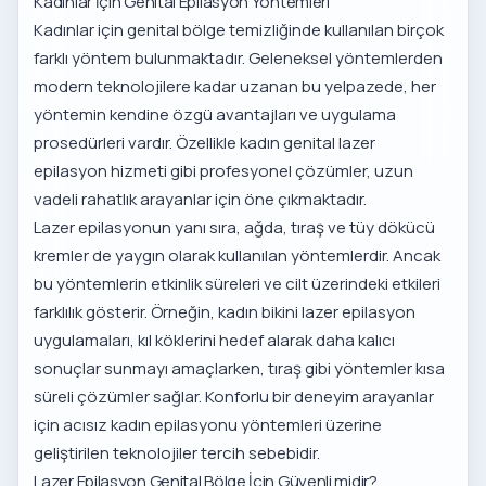
Kadınlar İçin Genital Epilasyon Yöntemleri
Kadınlar için genital bölge temizliğinde kullanılan birçok
farklı yöntem bulunmaktadır. Geleneksel yöntemlerden
modern teknolojilere kadar uzanan bu yelpazede, her
yöntemin kendine özgü avantajları ve uygulama
prosedürleri vardır. Özellikle
kadın genital lazer
epilasyon hizmeti
gibi profesyonel çözümler, uzun
vadeli rahatlık arayanlar için öne çıkmaktadır.
Lazer epilasyonun yanı sıra, ağda, tıraş ve tüy dökücü
kremler de yaygın olarak kullanılan yöntemlerdir. Ancak
bu yöntemlerin etkinlik süreleri ve cilt üzerindeki etkileri
farklılık gösterir. Örneğin,
kadın bikini lazer epilasyon
uygulamaları, kıl köklerini hedef alarak daha kalıcı
sonuçlar sunmayı amaçlarken, tıraş gibi yöntemler kısa
süreli çözümler sağlar. Konforlu bir deneyim arayanlar
için
acısız kadın epilasyonu yöntemleri
üzerine
geliştirilen teknolojiler tercih sebebidir.
Lazer Epilasyon Genital Bölge İçin Güvenli midir?