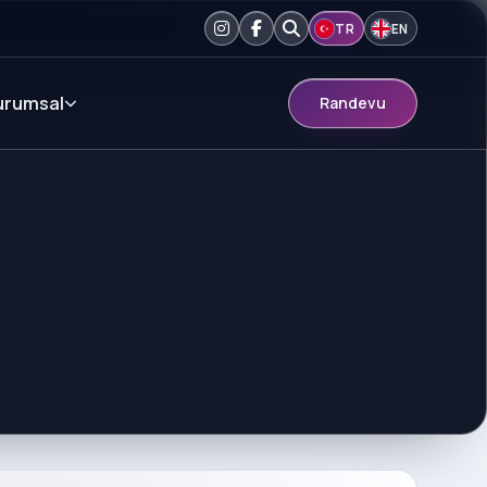
TR
EN
urumsal
Randevu