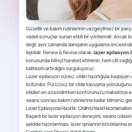
Güzellik ve bakım rutinlerinin vazgeçilmez bir parç
vadeli sonuçlar sunan etkili bir yöntemdir. Ancak bu
değil, aynı zamanda danışanın uygulama öncesind
ilişkilidir. Renew & Revive olarak,
lazer epilasyon 
konusunda bilinçli hareket etmenin, hem cilt sağlı
kalitesini artırdığını vurguluyoruz.
Lazer epilasyon süreci, cildin hazırlığıyla başlay
bütündür. Pürüzsüz bir cilde kavuşma yolculuğunuzd
etkileri en aza indirirken konforunuzu maksimize e
seans sonrası bakım rutinlerine kadar bilmeniz ger
Lazer Epilasyona Hazırlık: Cildinizi Nasıl Hazırlamalısı
Başarılı bir lazer epilasyon deneyimi, seans odası
şekilde hazırlanması, lazer ışınlarının kıl köklerine e
Genital Lazer Öncesi Jilet Kullanımı