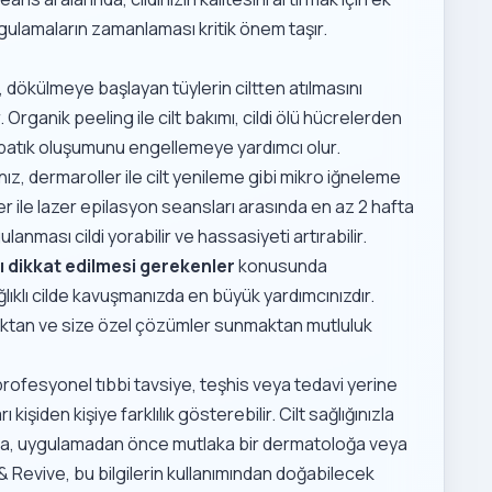
gulamaların zamanlaması kritik önem taşır.
 dökülmeye başlayan tüylerin ciltten atılmasını
r.
Organik peeling ile cilt bakımı
, cildi ölü hücrelerden
 batık oluşumunu engellemeye yardımcı olur.
nız,
dermaroller ile cilt yenileme
gibi mikro iğneleme
mler ile lazer epilasyon seansları arasında en az 2 hafta
gulanması cildi yorabilir ve hassasiyeti artırabilir.
ı dikkat edilmesi gerekenler
konusunda
lıklı cilde kavuşmanızda en büyük yardımcınızdır.
aktan ve size özel çözümler sunmaktan mutluluk
 profesyonel tıbbi tavsiye, teşhis veya tedavi yerine
şiden kişiye farklılık gösterebilir. Cilt sağlığınızla
unda, uygulamadan önce mutlaka bir dermatoloğa veya
 Revive, bu bilgilerin kullanımından doğabilecek