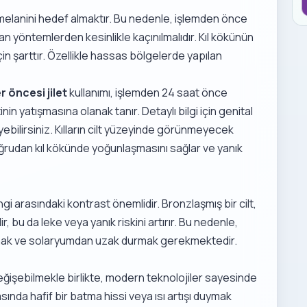
 melanini hedef almaktır. Bu nedenle, işlemden önce
an yöntemlerden kesinlikle kaçınılmalıdır. Kıl kökünün
in şarttır. Özellikle hassas bölgelerde yapılan
r öncesi jilet
kullanımı, işlemden 24 saat önce
inin yatışmasına olanak tanır. Detaylı bilgi için
genital
ebilirsiniz. Kılların cilt yüzeyinde görünmeyecek
doğrudan kıl kökünde yoğunlaşmasını sağlar ve yanık
ngi arasındaki kontrast önemlidir. Bronzlaşmış bir cilt,
ir, bu da leke veya yanık riskini artırır. Bu nedenle,
mak ve solaryumdan uzak durmak gerekmektedir.
eğişebilmekle birlikte, modern teknolojiler sayesinde
sında hafif bir batma hissi veya ısı artışı duymak