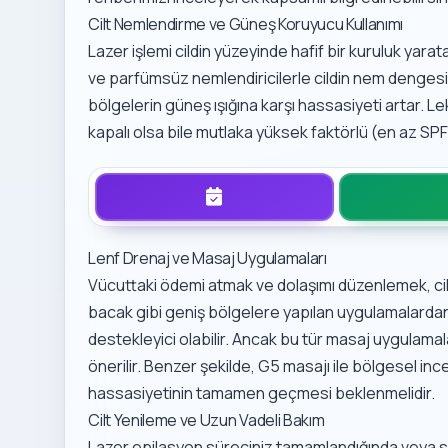
Cilt Nemlendirme ve Güneş Koruyucu Kullanımı
Lazer işlemi cildin yüzeyinde hafif bir kuruluk yara
ve parfümsüz nemlendiricilerle cildin nem dengesi
bölgelerin güneş ışığına karşı hassasiyeti artar. L
kapalı olsa bile mutlaka yüksek faktörlü (en az SPF
Lenf Drenaj ve Masaj Uygulamaları
Vücuttaki ödemi atmak ve dolaşımı düzenlemek, cild
bacak gibi geniş bölgelere yapılan uygulamalard
destekleyici olabilir. Ancak bu tür masaj uygulama
önerilir. Benzer şekilde,
G5 masajı ile bölgesel inc
hassasiyetinin tamamen geçmesi beklenmelidir.
Cilt Yenileme ve Uzun Vadeli Bakım
Lazer epilasyon süreciniz tamamlandığında veya sean