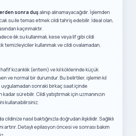
zerden sonra duş
alınıp alınamayacağıdır. İşlemden
k su ile temas etmek cildi tahriş edebilir. İdeal olan,
sından kaçınmaktır.
 ılık su kullanmalı, kese veya lif gibi cildi
k temizleyiciler kullanmak ve cildi ovalamadan,
if kızarıklık (eritem) ve kıl köklerinde küçük
n ve normal bir durumdur. Bu belirtiler, işlemin kıl
le uygulamadan sonraki birkaç saat içinde
kadar sürebilir. Cildi yatıştırmak için uzmanınızın
i kullanabilirsiniz.
ildinize nasıl baktığınızla doğrudan ilişkilidir. Sağlıklı
i artırır. Detaylı
epilasyon öncesi ve sonrası bakım
iz.