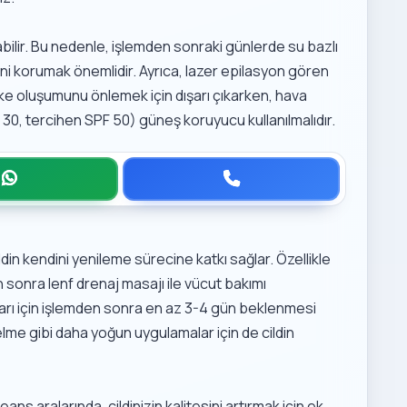
tabilir. Bu nedenle, işlemden sonraki günlerde su bazlı
ni korumak önemlidir. Ayrıca, lazer epilasyon gören
eke oluşumunu önlemek için dışarı çıkarken, hava
 30, tercihen SPF 50) güneş koruyucu kullanılmalıdır.
in kendini yenileme sürecine katkı sağlar. Özellikle
an sonra
lenf drenaj masajı ile vücut bakımı
ları için işlemden sonra en az 3-4 gün beklenmesi
elme
gibi daha yoğun uygulamalar için de cildin
s aralarında, cildinizin kalitesini artırmak için ek