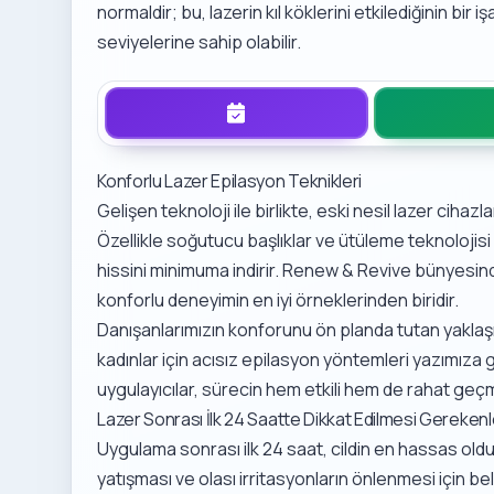
normaldir; bu, lazerin kıl köklerini etkilediğinin bir 
seviyelerine sahip olabilir.
Konforlu Lazer Epilasyon Teknikleri
Gelişen teknoloji ile birlikte, eski nesil lazer cihazl
Özellikle soğutucu başlıklar ve ütüleme teknolojisi 
hissini minimuma indirir. Renew & Revive bünyesin
konforlu deneyimin en iyi örneklerinden biridir.
Danışanlarımızın konforunu ön planda tutan yaklaşı
kadınlar için acısız epilasyon yöntemleri
yazımıza g
uygulayıcılar, sürecin hem etkili hem de rahat geçm
Lazer Sonrası İlk 24 Saatte Dikkat Edilmesi Gerekenl
Uygulama sonrası ilk 24 saat, cildin en hassas oldu
yatışması ve olası irritasyonların önlenmesi için belir