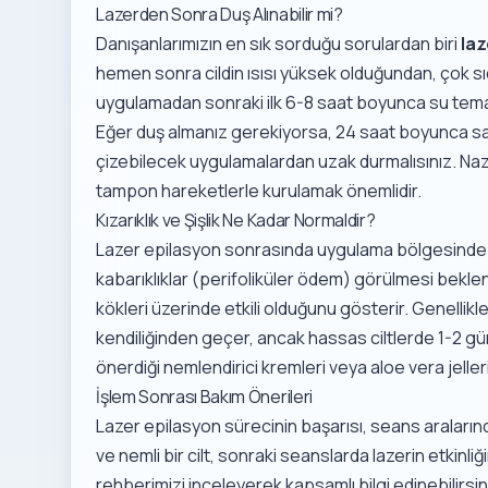
Lazerden Sonra Duş Alınabilir mi?
Danışanlarımızın en sık sorduğu sorulardan biri
la
hemen sonra cildin ısısı yüksek olduğundan, çok sıca
uygulamadan sonraki ilk 6-8 saat boyunca su tema
Eğer duş almanız gerekiyorsa, 24 saat boyunca sadece
çizebilecek uygulamalardan uzak durmalısınız. Nazi
tampon hareketlerle kurulamak önemlidir.
Kızarıklık ve Şişlik Ne Kadar Normaldir?
Lazer epilasyon sonrasında uygulama bölgesinde haf
kabarıklıklar (perifoliküler ödem) görülmesi beklene
kökleri üzerinde etkili olduğunu gösterir. Genellik
kendiliğinden geçer, ancak hassas ciltlerde 1-2 gün 
önerdiği nemlendirici kremleri veya aloe vera jellerin
İşlem Sonrası Bakım Önerileri
Lazer epilasyon sürecinin başarısı, seans aralarında c
ve nemli bir cilt, sonraki seanslarda lazerin etkinliğin
rehberimizi inceleyerek kapsamlı bilgi edinebilirsin