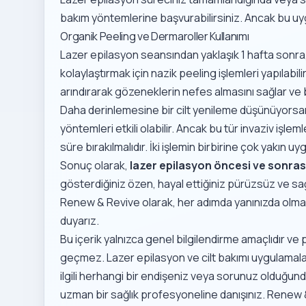
bakım yöntemlerine başvurabilirsiniz. Ancak bu uy
Organik Peeling ve Dermaroller Kullanımı
Lazer epilasyon seansından yaklaşık 1 hafta sonra,
kolaylaştırmak için nazik peeling işlemleri yapılabili
arındırarak gözeneklerin nefes almasını sağlar ve
Daha derinlemesine bir cilt yenileme düşünüyorsa
yöntemleri etkili olabilir. Ancak bu tür invaziv işle
süre bırakılmalıdır. İki işlemin birbirine çok yakın uy
Sonuç olarak,
lazer epilasyon öncesi ve sonras
gösterdiğiniz özen, hayal ettiğiniz pürüzsüz ve sağ
Renew & Revive olarak, her adımda yanınızda olm
duyarız.
Bu içerik yalnızca genel bilgilendirme amaçlıdır ve
geçmez. Lazer epilasyon ve cilt bakımı uygulamaları ki
ilgili herhangi bir endişeniz veya sorunuz olduğ
uzman bir sağlık profesyoneline danışınız. Renew &