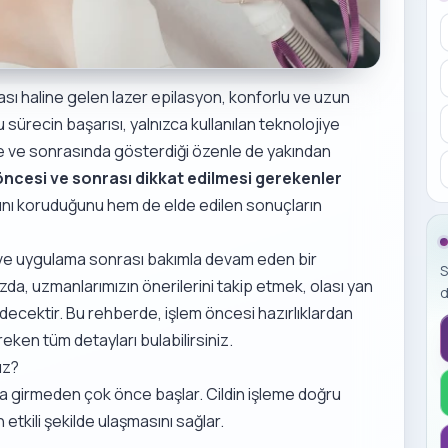
ası haline gelen lazer epilasyon, konforlu ve uzun
 sürecin başarısı, yalnızca kullanılan teknolojiye
e ve sonrasında gösterdiği özenle de yakından
öncesi ve sonrası dikkat edilmesi gerekenler
ğını koruduğunu hem de elde edilen sonuçların
an ve uygulama sonrası bakımla devam eden bir
S
a, uzmanlarımızın önerilerini takip etmek, olası yan
d
decektir. Bu rehberde, işlem öncesi hazırlıklardan
eken tüm detayları bulabilirsiniz.
nız?
na girmeden çok önce başlar. Cildin işleme doğru
n etkili şekilde ulaşmasını sağlar.