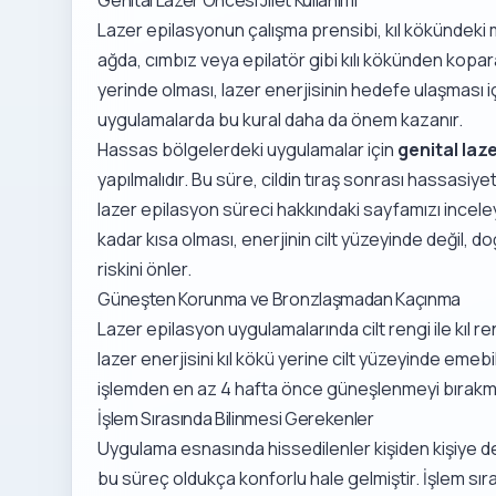
Lazer epilasyonun çalışma prensibi, kıl kökündeki
ağda, cımbız veya epilatör gibi kılı kökünden kopar
yerinde olması, lazer enerjisinin hedefe ulaşması iç
uygulamalarda bu kural daha da önem kazanır.
Hassas bölgelerdeki uygulamalar için
genital laze
yapılmalıdır. Bu süre, cildin tıraş sonrası hassasiyet
lazer epilasyon süreci
hakkındaki sayfamızı inceley
kadar kısa olması, enerjinin cilt yüzeyinde değil, 
riskini önler.
Güneşten Korunma ve Bronzlaşmadan Kaçınma
Lazer epilasyon uygulamalarında cilt rengi ile kıl re
lazer enerjisini kıl kökü yerine cilt yüzeyinde emebil
işlemden en az 4 hafta önce güneşlenmeyi bırak
İşlem Sırasında Bilinmesi Gerekenler
Uygulama esnasında hissedilenler kişiden kişiye d
bu süreç oldukça konforlu hale gelmiştir. İşlem sıra