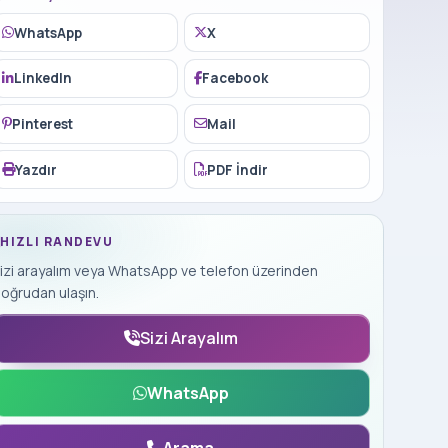
WhatsApp
X
LinkedIn
Facebook
Pinterest
Mail
Yazdır
PDF İndir
HIZLI RANDEVU
izi arayalım veya WhatsApp ve telefon üzerinden
oğrudan ulaşın.
Sizi Arayalım
WhatsApp
Arama