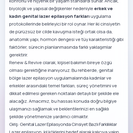
konforlu ve hijyenik bir yaşam standardı sunar. Ancak,
biyolojik ve yapısal değişkenler nedeniyle
erkek ve
kadın genital lazer epilasyon farkları
uygulama
protokollerinde belirleyici bir rol oynar. Her iki cinsiyetin
de pürüzsüz bir cilde kavuşma isteği ortak olsa da,
anatomik yapı, hormon dengesi ve tüy karakteristiği gibi
faktörler, sürecin planlanmasında farklı yaklaşımlar
gerektirir.
Renew & Revive olarak, kişisel bakımın bireye özgü
olması gerektiğine inanıyoruz. Bu rehberde, genital
bölge lazer epilasyon uygulamalarında kadınlar ve
erkekler arasındaki temel farkları, süreç yönetimini ve
dikkat edilmesi gereken noktaları detaylı bir şekilde ele
alacağız. Amacımız, bu hassas konuda doğru bilgiye
ulaşmanızı sağlamak ve beklentilerinizi en sağlıklı
şekilde yönetmenize yardımcı olmaktır.
Giriş: Genital Lazer Epilasyonda Cinsiyet Bazlı Farklılıklar
Lazer epilasyon, kıl köklerini hedef alarak kalıcıya yakın