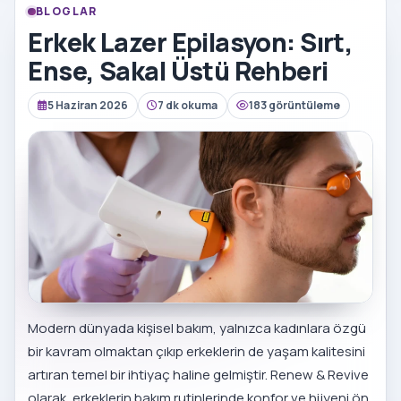
BLOGLAR
Erkek Lazer Epilasyon: Sırt,
Ense, Sakal Üstü Rehberi
5 Haziran 2026
7 dk okuma
183 görüntüleme
Modern dünyada kişisel bakım, yalnızca kadınlara özgü
bir kavram olmaktan çıkıp erkeklerin de yaşam kalitesini
artıran temel bir ihtiyaç haline gelmiştir. Renew & Revive
olarak, erkeklerin bakım rutinlerinde konfor ve hijyeni ön