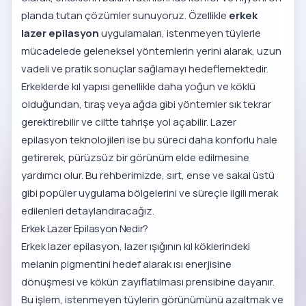
planda tutan çözümler sunuyoruz. Özellikle
erkek
lazer epilasyon
uygulamaları, istenmeyen tüylerle
mücadelede geleneksel yöntemlerin yerini alarak, uzun
vadeli ve pratik sonuçlar sağlamayı hedeflemektedir.
Erkeklerde kıl yapısı genellikle daha yoğun ve köklü
olduğundan, tıraş veya ağda gibi yöntemler sık tekrar
gerektirebilir ve ciltte tahrişe yol açabilir. Lazer
epilasyon teknolojileri ise bu süreci daha konforlu hale
getirerek, pürüzsüz bir görünüm elde edilmesine
yardımcı olur. Bu rehberimizde, sırt, ense ve sakal üstü
gibi popüler uygulama bölgelerini ve süreçle ilgili merak
edilenleri detaylandıracağız.
Erkek Lazer Epilasyon Nedir?
Erkek lazer epilasyon, lazer ışığının kıl köklerindeki
melanin pigmentini hedef alarak ısı enerjisine
dönüşmesi ve kökün zayıflatılması prensibine dayanır.
Bu işlem, istenmeyen tüylerin görünümünü azaltmak ve