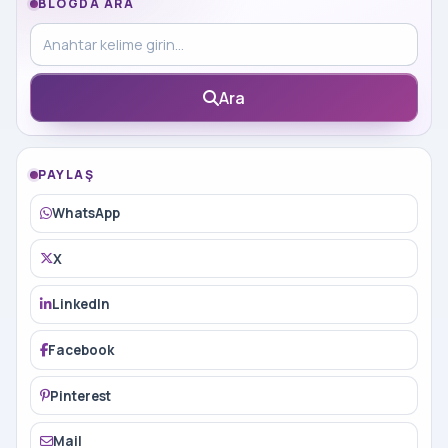
BLOGDA ARA
Blog içinde ara
Ara
PAYLAŞ
WhatsApp
X
LinkedIn
Facebook
Pinterest
Mail