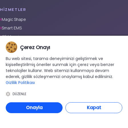
HIZMETLER
Magic Shape
Smart EMS
G5 Masajı
Tüm Vücut Epilasyon (Erkek)
Çerez Onayı
Tüm Vücut Epilasyon (Kadın)
Bu web sitesi, tarama deneyiminizi geliştirmek ve
Protez Tırnak
kişiselleştirilmiş öneriler sunmak için çerez veya benzer
teknolojiler kullanır. Web sitemizi kullanmaya devam
İLETIŞIM
ederek, gizlilik sözleşmemizi onaylamış kabul edilirsiniz.
Gizlilik Politikası
+90 533 038 48 24
hello@renewandrevive.co
DÜZENLE
Merkez Mah., Abide-i Hürriyet Cad. Üçler Apt, No:141 Kat:1 D:1,
34381 Şişli/İstanbul
Onayla
Kapat
© 2026 Renew & Revive Beauty . Tüm hakları saklıdır.