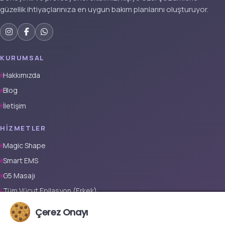
güzellik ihtiyaçlarınıza en uygun bakım planlarını oluşturuyor.
KURUMSAL
Hakkımızda
Blog
İletişim
HIZMETLER
Magic Shape
Smart EMS
G5 Masajı
Tüm Vücut Epilasyon (Erkek)
Tüm Vücut Epilasyon (Kadın)
Çerez Onayı
Protez Tırnak