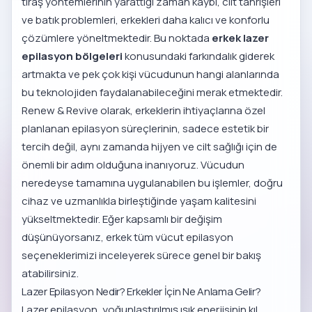
tıraş yöntemlerinin yarattığı zaman kaybı, cilt tahrişleri
ve batık problemleri, erkekleri daha kalıcı ve konforlu
çözümlere yöneltmektedir. Bu noktada
erkek lazer
epilasyon bölgeleri
konusundaki farkındalık giderek
artmakta ve pek çok kişi vücudunun hangi alanlarında
bu teknolojiden faydalanabileceğini merak etmektedir.
Renew & Revive olarak, erkeklerin ihtiyaçlarına özel
planlanan epilasyon süreçlerinin, sadece estetik bir
tercih değil, aynı zamanda hijyen ve cilt sağlığı için de
önemli bir adım olduğuna inanıyoruz. Vücudun
neredeyse tamamına uygulanabilen bu işlemler, doğru
cihaz ve uzmanlıkla birleştiğinde yaşam kalitesini
yükseltmektedir. Eğer kapsamlı bir değişim
düşünüyorsanız,
erkek tüm vücut epilasyon
seçeneklerimizi inceleyerek sürece genel bir bakış
atabilirsiniz.
Lazer Epilasyon Nedir? Erkekler İçin Ne Anlama Gelir?
Lazer epilasyon, yoğunlaştırılmış ışık enerjisinin kıl