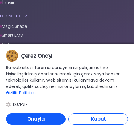
İletişim
HIZMETLER
Magic Shape
Smart EMS
G5 Masajı
Tüm Vücut Epilasyon (Erkek)
Çerez Onayı
Tüm Vücut Epilasyon (Kadın)
Bu web sitesi, tarama deneyiminizi geliştirmek ve
Protez Tırnak
kişiselleştirilmiş öneriler sunmak için çerez veya benzer
teknolojiler kullanır. Web sitemizi kullanmaya devam
İLETIŞIM
ederek, gizlilik sözleşmemizi onaylamış kabul edilirsiniz.
Gizlilik Politikası
+90 533 038 48 24
hello@renewandrevive.co
DÜZENLE
Merkez Mah., Abide-i Hürriyet Cad. Üçler Apt, No:141 Kat:1 D:1,
34381 Şişli/İstanbul
Onayla
Kapat