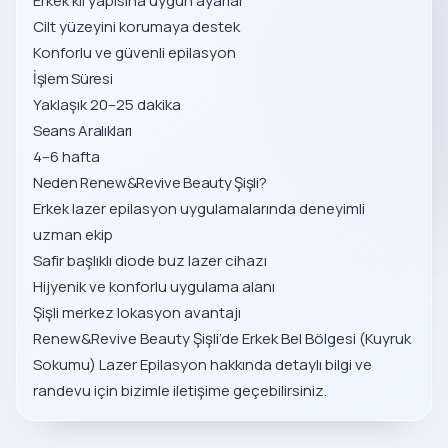
Erkek kıl yapısına uygun ayarlar
Cilt yüzeyini korumaya destek
Konforlu ve güvenli epilasyon
İşlem Süresi
Yaklaşık 20–25 dakika
Seans Aralıkları
4–6 hafta
Neden Renew&Revive Beauty Şişli?
Erkek lazer epilasyon uygulamalarında deneyimli
uzman ekip
Safir başlıklı diode buz lazer cihazı
Hijyenik ve konforlu uygulama alanı
Şişli merkez lokasyon avantajı
Renew&Revive Beauty Şişli’de Erkek Bel Bölgesi (Kuyruk
Sokumu) Lazer Epilasyon hakkında detaylı bilgi ve
randevu için bizimle iletişime geçebilirsiniz.