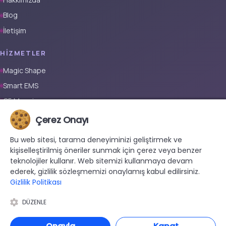
Blog
İletişim
HIZMETLER
Magic Shape
Smart EMS
G5 Masajı
Tüm Vücut Epilasyon (Erkek)
Çerez Onayı
Tüm Vücut Epilasyon (Kadın)
Bu web sitesi, tarama deneyiminizi geliştirmek ve
Protez Tırnak
kişiselleştirilmiş öneriler sunmak için çerez veya benzer
teknolojiler kullanır. Web sitemizi kullanmaya devam
İLETIŞIM
ederek, gizlilik sözleşmemizi onaylamış kabul edilirsiniz.
Gizlilik Politikası
+90 533 038 48 24
hello@renewandrevive.co
DÜZENLE
Merkez Mah., Abide-i Hürriyet Cad. Üçler Apt, No:141 Kat:1 D:1,
34381 Şişli/İstanbul