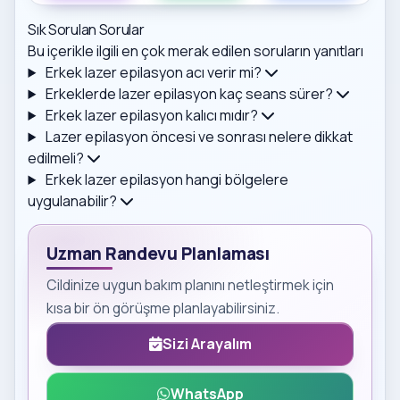
Sık Sorulan Sorular
Bu içerikle ilgili en çok merak edilen soruların yanıtları
Erkek lazer epilasyon acı verir mi?
Erkeklerde lazer epilasyon kaç seans sürer?
Erkek lazer epilasyon kalıcı mıdır?
Lazer epilasyon öncesi ve sonrası nelere dikkat
edilmeli?
Erkek lazer epilasyon hangi bölgelere
uygulanabilir?
Uzman Randevu Planlaması
Cildinize uygun bakım planını netleştirmek için
kısa bir ön görüşme planlayabilirsiniz.
Sizi Arayalım
WhatsApp