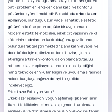
yöntemlerinin yarattığı zaman kaybı, cilt tahrişleri ve
batık problemleri, erkekleri daha kalıcı ve konforlu
çözümlere yöneltmektedir. Bu noktada
erkek lazer
epilasyon
, sunduğu uzun vadeli rahatlık ve estetik
görünüm ile öne çıkan popüler bir uygulamadır.
Modern estetik teknolojileri, erkek cilt yapısının ve kıl
köklerinin kadınlardan farklı olduğunu göz önünde
bulundurarak geliştirilmektedir. Daha kalın kıl yapısı ve
derin kökler için optimize edilen cihazlar, işlemin
etkinliğini artırırken konforu da ön planda tutar. Bu
rehberde, lazer epilasyon sürecinin nasıl işlediğini,
hangi teknolojilerin kullanıldığını ve uygulama sırasında
nelerle karşılaşacağınızı detaylı bir şekilde
inceleyeceğiz.
Erkek Lazer Epilasyon Nedir?
Erkek lazer epilasyon, yoğunlaştırılmış ışık enerjisinin
(lazer) kıl köklerindeki melanin pigmenti tarafından
emilerek ısıya dönüşmesi ve bu ısının kıl kökünü tahrip