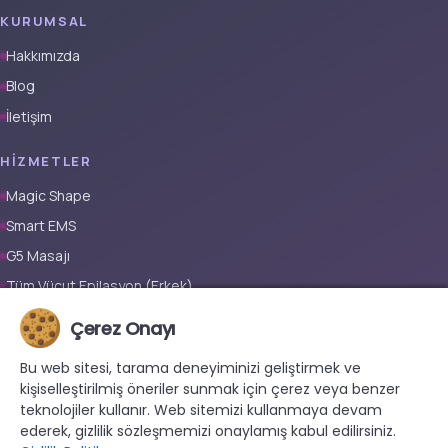
KURUMSAL
Hakkımızda
Blog
İletişim
HIZMETLER
Magic Shape
Smart EMS
G5 Masajı
Tüm Vücut Epilasyon (Erkek)
Tüm Vücut Epilasyon (Kadın)
Çerez Onayı
Protez Tırnak
Bu web sitesi, tarama deneyiminizi geliştirmek ve
kişiselleştirilmiş öneriler sunmak için çerez veya benzer
İLETIŞIM
teknolojiler kullanır. Web sitemizi kullanmaya devam
+90 533 038 48 24
ederek, gizlilik sözleşmemizi onaylamış kabul edilirsiniz.