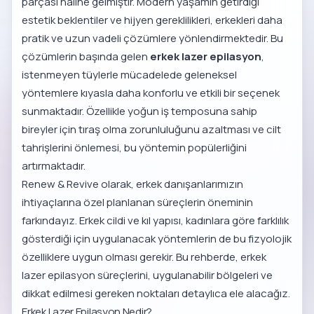
parçası haline gelmiştir. Modern yaşamın getirdiği
estetik beklentiler ve hijyen gereklilikleri, erkekleri daha
pratik ve uzun vadeli çözümlere yönlendirmektedir. Bu
çözümlerin başında gelen
erkek lazer epilasyon
,
istenmeyen tüylerle mücadelede geleneksel
yöntemlere kıyasla daha konforlu ve etkili bir seçenek
sunmaktadır. Özellikle yoğun iş temposuna sahip
bireyler için tıraş olma zorunluluğunu azaltması ve cilt
tahrişlerini önlemesi, bu yöntemin popülerliğini
artırmaktadır.
Renew & Revive olarak, erkek danışanlarımızın
ihtiyaçlarına özel planlanan süreçlerin öneminin
farkındayız. Erkek cildi ve kıl yapısı, kadınlara göre farklılık
gösterdiği için uygulanacak yöntemlerin de bu fizyolojik
özelliklere uygun olması gerekir. Bu rehberde, erkek
lazer epilasyon süreçlerini, uygulanabilir bölgeleri ve
dikkat edilmesi gereken noktaları detaylıca ele alacağız.
Erkek Lazer Epilasyon Nedir?