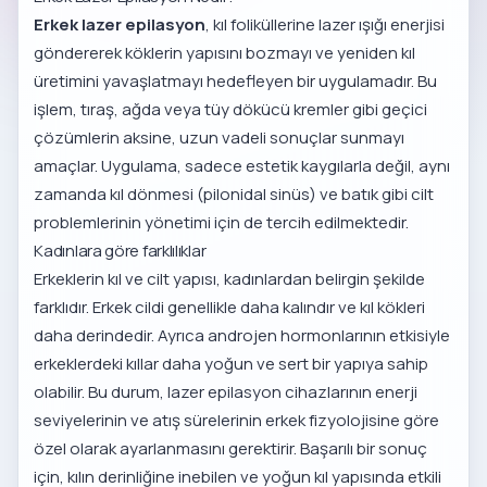
Erkek lazer epilasyon
, kıl foliküllerine lazer ışığı enerjisi
göndererek köklerin yapısını bozmayı ve yeniden kıl
üretimini yavaşlatmayı hedefleyen bir uygulamadır. Bu
işlem, tıraş, ağda veya tüy dökücü kremler gibi geçici
çözümlerin aksine, uzun vadeli sonuçlar sunmayı
amaçlar. Uygulama, sadece estetik kaygılarla değil, aynı
zamanda kıl dönmesi (pilonidal sinüs) ve batık gibi cilt
problemlerinin yönetimi için de tercih edilmektedir.
Kadınlara göre farklılıklar
Erkeklerin kıl ve cilt yapısı, kadınlardan belirgin şekilde
farklıdır. Erkek cildi genellikle daha kalındır ve kıl kökleri
daha derindedir. Ayrıca androjen hormonlarının etkisiyle
erkeklerdeki kıllar daha yoğun ve sert bir yapıya sahip
olabilir. Bu durum, lazer epilasyon cihazlarının enerji
seviyelerinin ve atış sürelerinin erkek fizyolojisine göre
özel olarak ayarlanmasını gerektirir. Başarılı bir sonuç
için, kılın derinliğine inebilen ve yoğun kıl yapısında etkili