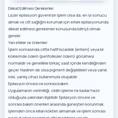
Dikkat Edilmesi Gerekenler
Lazer epilasyon güvenli bir işlem olsa da, en iyi sonucu
almak ve cilt sağlığını korumak için
erkek epilasyonunda
dikkat edilmesi gerekenler
konusunda bilinçli olmak
gerekir.
Yan etkiler ve önlemler
İşlem sonrasında ciltte hafif kızarıklık (eritem) veya kıl
köklerinde ödem (perifoliküler ödem) görülmesi
normaldir ve genellikle birkaç saat içinde kendiliğinden
geçer. Nadiren de olsa pigment değişiklikleri veya yanık
riski, yanlış cihaz kullanımıyla oluşabilir.
Epilasyon öncesi ve sonrası bakım
Uygulamanın verimliliği, cildin işleme ne kadar hazır
olduğuyla yakından ilişkilidir.
Epilasyon öncesi ve
sonrası bakım önerileri
arasında güneşten korunmak,
işlemden önce kılları kökten almamak ve işlem sonrası
sıcak duştan kaçınmak gibi maddeler yer alır.