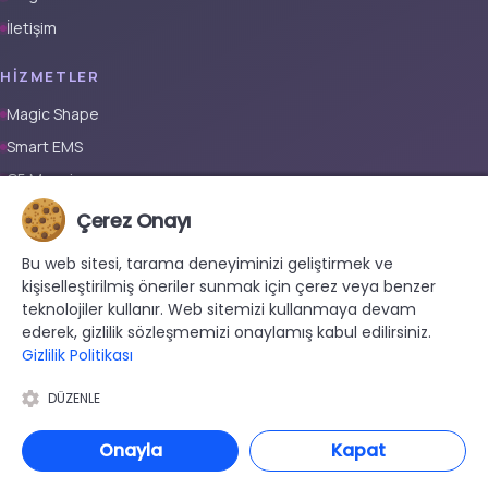
İletişim
HIZMETLER
Magic Shape
Smart EMS
G5 Masajı
Tüm Vücut Epilasyon (Erkek)
Çerez Onayı
Tüm Vücut Epilasyon (Kadın)
Bu web sitesi, tarama deneyiminizi geliştirmek ve
Protez Tırnak
kişiselleştirilmiş öneriler sunmak için çerez veya benzer
teknolojiler kullanır. Web sitemizi kullanmaya devam
İLETIŞIM
ederek, gizlilik sözleşmemizi onaylamış kabul edilirsiniz.
Gizlilik Politikası
+90 533 038 48 24
hello@renewandrevive.co
DÜZENLE
Merkez Mah., Abide-i Hürriyet Cad. Üçler Apt, No:141 Kat:1 D:1,
34381 Şişli/İstanbul
Onayla
Kapat