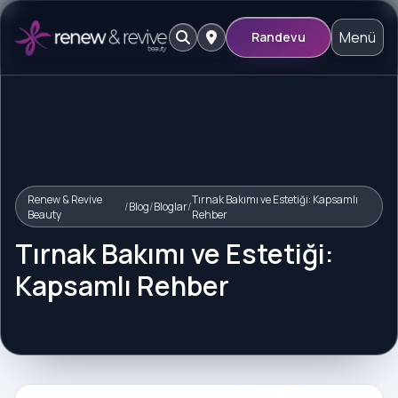
Menü
Randevu
Renew & Revive
Tırnak Bakımı ve Estetiği: Kapsamlı
/
Blog
/
Bloglar
/
Beauty
Rehber
Tırnak Bakımı ve Estetiği:
Kapsamlı Rehber