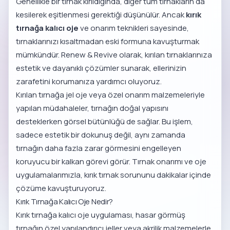
Genellikle bir tırnak kırıldığında, diğer tüm tırnakların da
kesilerek eşitlenmesi gerektiği düşünülür. Ancak
kırık
tırnağa kalıcı oje
ve onarım teknikleri sayesinde,
tırnaklarınızı kısaltmadan eski formuna kavuşturmak
mümkündür. Renew & Revive olarak, kırılan tırnaklarınıza
estetik ve dayanıklı çözümler sunarak, ellerinizin
zarafetini korumanıza yardımcı oluyoruz.
Kırılan tırnağa jel oje veya özel onarım malzemeleriyle
yapılan müdahaleler, tırnağın doğal yapısını
desteklerken görsel bütünlüğü de sağlar. Bu işlem,
sadece estetik bir dokunuş değil, aynı zamanda
tırnağın daha fazla zarar görmesini engelleyen
koruyucu bir kalkan görevi görür. Tırnak onarımı ve oje
uygulamalarımızla, kırık tırnak sorununu dakikalar içinde
çözüme kavuşturuyoruz.
Kırık Tırnağa Kalıcı Oje Nedir?
Kırık tırnağa kalıcı oje uygulaması, hasar görmüş
tırnağın özel yapılandırıcı jeller veya akrilik malzemelerle