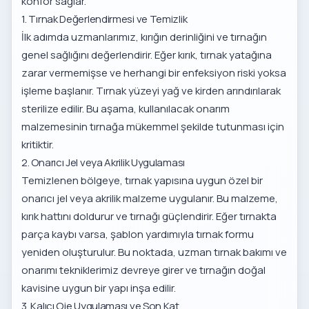
konfor sağlar.
1. Tırnak Değerlendirmesi ve Temizlik
İlk adımda uzmanlarımız, kırığın derinliğini ve tırnağın
genel sağlığını değerlendirir. Eğer kırık, tırnak yatağına
zarar vermemişse ve herhangi bir enfeksiyon riski yoksa
işleme başlanır. Tırnak yüzeyi yağ ve kirden arındırılarak
sterilize edilir. Bu aşama, kullanılacak onarım
malzemesinin tırnağa mükemmel şekilde tutunması için
kritiktir.
2. Onarıcı Jel veya Akrilik Uygulaması
Temizlenen bölgeye, tırnak yapısına uygun özel bir
onarıcı jel veya akrilik malzeme uygulanır. Bu malzeme,
kırık hattını doldurur ve tırnağı güçlendirir. Eğer tırnakta
parça kaybı varsa, şablon yardımıyla tırnak formu
yeniden oluşturulur. Bu noktada, uzman
tırnak bakımı ve
onarımı
tekniklerimiz devreye girer ve tırnağın doğal
kavisine uygun bir yapı inşa edilir.
3. Kalıcı Oje Uygulaması ve Son Kat