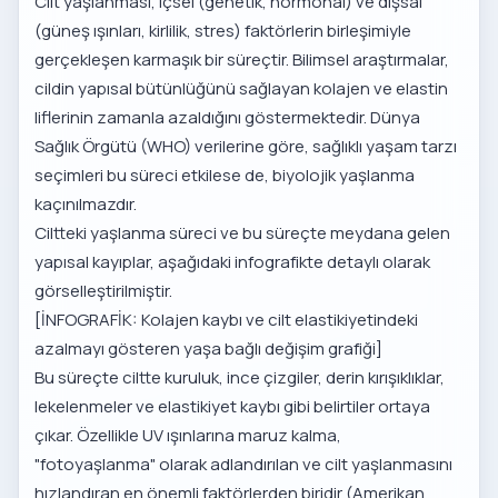
Cilt yaşlanması, içsel (genetik, hormonal) ve dışsal
(güneş ışınları, kirlilik, stres) faktörlerin birleşimiyle
gerçekleşen karmaşık bir süreçtir. Bilimsel araştırmalar,
cildin yapısal bütünlüğünü sağlayan kolajen ve elastin
liflerinin zamanla azaldığını göstermektedir.
Dünya
Sağlık Örgütü (WHO)
verilerine göre, sağlıklı yaşam tarzı
seçimleri bu süreci etkilese de, biyolojik yaşlanma
kaçınılmazdır.
Ciltteki yaşlanma süreci ve bu süreçte meydana gelen
yapısal kayıplar, aşağıdaki infografikte detaylı olarak
görselleştirilmiştir.
[İNFOGRAFİK: Kolajen kaybı ve cilt elastikiyetindeki
azalmayı gösteren yaşa bağlı değişim grafiği]
Bu süreçte ciltte kuruluk, ince çizgiler, derin kırışıklıklar,
lekelenmeler ve elastikiyet kaybı gibi belirtiler ortaya
çıkar. Özellikle UV ışınlarına maruz kalma,
"fotoyaşlanma" olarak adlandırılan ve cilt yaşlanmasını
hızlandıran en önemli faktörlerden biridir (
Amerikan