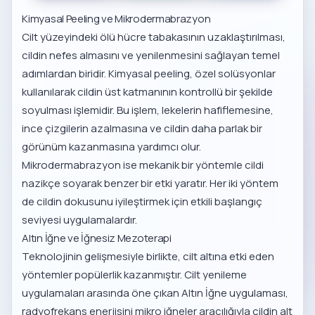
Kimyasal Peeling ve Mikrodermabrazyon
Cilt yüzeyindeki ölü hücre tabakasının uzaklaştırılması,
cildin nefes almasını ve yenilenmesini sağlayan temel
adımlardan biridir. Kimyasal peeling, özel solüsyonlar
kullanılarak cildin üst katmanının kontrollü bir şekilde
soyulması işlemidir. Bu işlem, lekelerin hafiflemesine,
ince çizgilerin azalmasına ve cildin daha parlak bir
görünüm kazanmasına yardımcı olur.
Mikrodermabrazyon ise mekanik bir yöntemle cildi
nazikçe soyarak benzer bir etki yaratır. Her iki yöntem
de cildin dokusunu iyileştirmek için etkili başlangıç
seviyesi uygulamalardır.
Altın İğne ve İğnesiz Mezoterapi
Teknolojinin gelişmesiyle birlikte, cilt altına etki eden
yöntemler popülerlik kazanmıştır.
Cilt yenileme
uygulamaları
arasında öne çıkan
Altın İğne uygulaması
,
radyofrekans enerjisini mikro iğneler aracılığıyla cildin alt