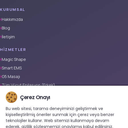
KURUMSAL
Hakkımızda
Blog
İletişim
HIZMETLER
Magic Shape
Smart EMS
G5 Masajı
Tüm Vücut Epilasyon (Erkek)
Tüm Vücut Epilasyon (Kadın)
Çerez Onayı
Protez Tırnak
Bu web sitesi, tarama deneyiminizi geliştirmek ve
kişiselleştirilmiş öneriler sunmak için çerez veya benzer
İLETIŞIM
teknolojiler kullanır. Web sitemizi kullanmaya devam
+90 533 038 48 24
ederek, gizlilik sözleşmemizi onaylamış kabul edilirsiniz.