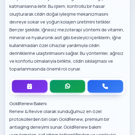
katmanlarına iletir. Bu işlem, kontrollü bir hasar
oluşturarak cildin doğal iyileşme mekanizmasını
devreye sokar ve yoğun kolajen üretimini tetikler.
Benzer şekilde,
iğnesiz mezoterapi yöntemi
de vitamin,
mineral ve hyaluronik asit gibi besleyici içeriklerin, iğne
kullanılmadan özel cihazlar yardımıyla cildin
derinliklerine ulaştırılmasını sağlar. Bu yöntemler, ağrısız
ve konforlu olmalarıyla birlikte, cildin sıkılaşması ve
toparlanmasında önemli rol oynar.
GoldRenew Bakımı
Renew & Revive olarak sunduğumuz en özel
protokollerden biri olan GoldRenew, premium bir
antiaging deneyimi sunar.
GoldRenew bakım
uygulamaları
, saf altının iletkenliğinden ve yenileyici