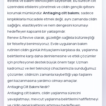
estetik ve bakım teknolojileri sayesinde, bu sürecin cilt
üzerindeki etkilerini yönetmek ve cildin gençlik ışıltısını
korumak mümkündür.
Antiaging cilt bakımı
, sadece
kırışıklıklarla mücadele etmek değil, aynı zamanda cildin
sağlığını, elastikiyetini ve nem dengesini korumayı
hedefleyen kapsamlı bir yaklaşımdır.
Renew & Revive olarak, güzelliğin sağlıkla bütünleştiği
bir felsefeyi benimsiyoruz. Evde uygulanan bakım
rutinleri cildin günlük ihtiyaçlarını karşılasa da, yaşlanma
belirtilerine karşı daha derinlemesine ve etkili çözümler
için profesyonel destek büyük önem taşır. Uzman
kadromuz ve ileri teknoloji cihazlarımızla sunduğumuz
çözümler, cildinizin zamanla kaybettiği yapı taşlarını
geri kazanmasına yardımcı olmayı amaçlar.
Antiaging Cilt Bakımı Nedir?
Antiaging cilt bakımı, cildin yaşlanma sürecini
yavaşlatmayı, mevcut yaşlanma belirtilerini hafifletmeyi
ve cildin genel kalitesini artırmayı hedefleyen