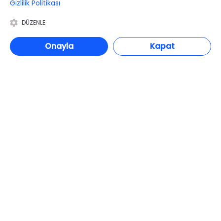
Gizlilik Politikası
HIZMETLER
DÜZENLE
Magic Shape
Onayla
Kapat
Smart EMS
G5 Masajı
Tüm Vücut Epilasyon (Erkek)
Tüm Vücut Epilasyon (Kadın)
Protez Tırnak
İLETIŞIM
+90 533 038 48 24
hello@renewandrevive.co
Merkez Mah., Abide-i Hürriyet Cad. Üçler Apt, No:141 Kat:1 D:1,
34381 Şişli/İstanbul