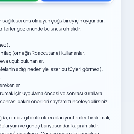
ir sağlık sorunu olmayan çoğu birey için uygundur.
 kriterler göz önünde bulundurulmalıdır.
mez).
ran ilaç (örneğin Roaccutane) kullananlar.
veya uçuk bulunanlar.
(Melanin azlığı nedeniyle lazer bu tüyleri görmez).
.
Gerekenler
orumak için uygulama öncesi ve sonrası kurallara
sonrası bakım önerileri
sayfamızı inceleyebilirsiniz.
, cımbız gibi kılı kökten alan yöntemler bırakılmalı;
r. Solaryum ve güneş banyosundan kaçınılmalıdır.
m, sauna) önerilmez. Güneşe maruz kalınacaksa