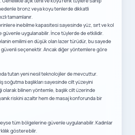
Genellikle açık tenli ve koyu renk tüylere sahip
bu nedenle bronz veya koyu tenlerde dikkatli
hızlı tamamlanır.
erinlere inebilme kapasitesi sayesinde yüz, sırt ve kol
güvenle uygulanabilir. İnce tüylerde de etkilidir.
anin emilimi en düşük olan lazer türüdür, bu sayede
) en güvenli seçenektir. Ancak diğer yöntemlere göre
a tutan yeni nesil teknolojiler de mevcuttur.
miş soğutma başlıkları sayesinde cilt yüzeyini
 olarak bilinen yöntemle, başlık cilt üzerinde
 yanık riskini azaltır hem de masaj konforunda bir
yse tüm bölgelerine güvenle uygulanabilir. Kadınlar
lılık gösterebilir.