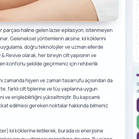
bir parçası haline gelen lazer epilasyon, istenmeyen
ar. Geleneksel yöntemlerin aksine, kıl köklerini
 uygulama, doğru teknolojiler ve uzman ellerde
 & Revive olarak, her bireyin cilt yapısının ve
 en konforlu şekilde geçirmeniz için rehberlik
aynı zamanda hijyen ve zaman tasarrufu açısından da
S
te, farklı cilt tiplerine ve tüy yapılarına uygun
d
ini ve erişilebilirliğini yükseltmiştir. Bu kapsamlı
dikkat edilmesi gereken noktalar hakkında bilmeniz
er) kıl köklerine iletilerek, burada ısı enerjisine
onksiyonunu yitirmesi prensibine dayanır. Bu süreç,