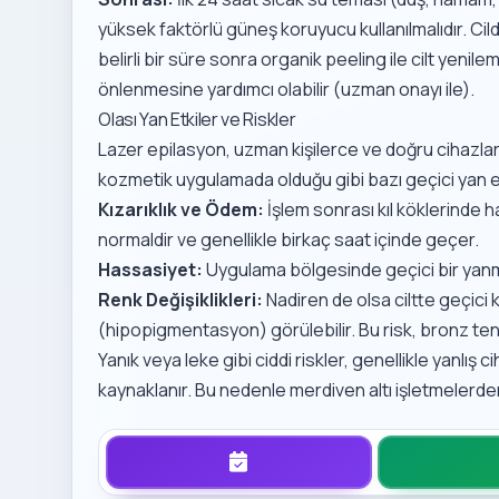
yüksek faktörlü güneş koruyucu kullanılmalıdır. Ci
belirli bir süre sonra
organik peeling ile cilt yenile
önlenmesine yardımcı olabilir (uzman onayı ile).
Olası Yan Etkiler ve Riskler
Lazer epilasyon, uzman kişilerce ve doğru cihazlarl
kozmetik uygulamada olduğu gibi bazı geçici yan etk
Kızarıklık ve Ödem:
İşlem sonrası kıl köklerinde h
normaldir ve genellikle birkaç saat içinde geçer.
Hassasiyet:
Uygulama bölgesinde geçici bir yanma
Renk Değişiklikleri:
Nadiren de olsa ciltte geçic
(hipopigmentasyon) görülebilir. Bu risk, bronz tene
Yanık veya leke gibi ciddi riskler, genellikle yanlış
kaynaklanır. Bu nedenle merdiven altı işletmelerde