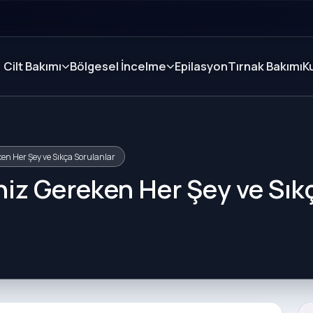
Cilt Bakımı
Bölgesel İncelme
Epilasyon
Tırnak Bakımı
K
ken Her Şey ve Sıkça Sorulanlar
niz Gereken Her Şey ve Sık