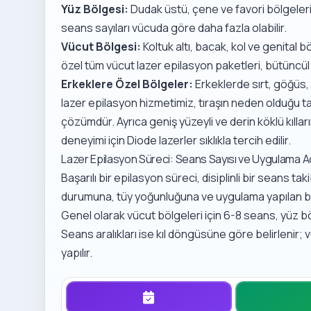
Yüz Bölgesi:
Dudak üstü, çene ve favori bölgeleri
seans sayıları vücuda göre daha fazla olabilir.
Vücut Bölgesi:
Koltuk altı, bacak, kol ve genital bö
özel tüm vücut lazer epilasyon
paketleri, bütüncül 
Erkeklere Özel Bölgeler:
Erkeklerde sırt, göğüs,
lazer epilasyon hizmetimiz
, tıraşın neden olduğu ta
çözümdür. Ayrıca geniş yüzeyli ve derin köklü kılla
deneyimi
için Diode lazerler sıklıkla tercih edilir.
Lazer Epilasyon Süreci: Seans Sayısı ve Uygulama Ad
Başarılı bir epilasyon süreci, disiplinli bir seans ta
durumuna, tüy yoğunluğuna ve uygulama yapılan b
Genel olarak vücut bölgeleri için 6-8 seans, yüz bö
Seans aralıkları ise kıl döngüsüne göre belirlenir; v
yapılır.