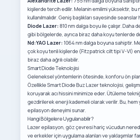
Alexandrite Lazer:
755 nm dalga boyuna sahiptir. 
kişilerde tercih edilir. Melanin emilimi yüksektir, 
kullanılmalıdır. Geniş başlıkları sayesinde seanslar 
Diode Lazer:
810 nm dalga boyu ile çalışır. Daha d
gibi bölgelerde, ayrıca biraz daha koyu tenlerde de 
Nd:YAG Lazer:
1064 nm dalga boyuna sahiptir. Mel
çok koyu tenli kişilerde (Fitzpatrick cilt tipi V-VI
biraz daha ağrılı olabilir.
Smart Diode Teknolojisi
Geleneksel yöntemlerin ötesinde, konforu ön pland
Özellikle
Smart Diode Buz Lazer teknolojisi
, geliş
koruyarak acı hissini minimize eder. Ütüleme tekniği
gezdirilerek enerji kademeli olarak verilir. Bu, hem
epilasyon deneyimi sunar.
Hangi Bölgelere Uygulanabilir?
Lazer epilasyon, göz çevresi hariç vücudun nerede
ve erkekler için uygulama alanları ve yaklaşımlar fark