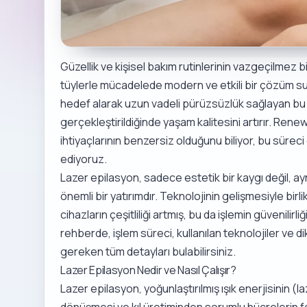
Güzellik ve kişisel bakım rutinlerinin vazgeçilmez 
tüylerle mücadelede modern ve etkili bir çözüm sun
hedef alarak uzun vadeli pürüzsüzlük sağlayan bu
gerçekleştirildiğinde yaşam kalitesini artırır. Renew
ihtiyaçlarının benzersiz olduğunu biliyor, bu süreci
ediyoruz.
Lazer epilasyon, sadece estetik bir kaygı değil, 
önemli bir yatırımdır. Teknolojinin gelişmesiyle birlik
cihazların çeşitliliği artmış, bu da işlemin güvenilirliğ
rehberde, işlem süreci, kullanılan teknolojiler ve 
gereken tüm detayları bulabilirsiniz.
Lazer Epilasyon Nedir ve Nasıl Çalışır?
Lazer epilasyon, yoğunlaştırılmış ışık enerjisinin (laz
dönüşmesi ve kıl üretiminden sorumlu hücrelerin f