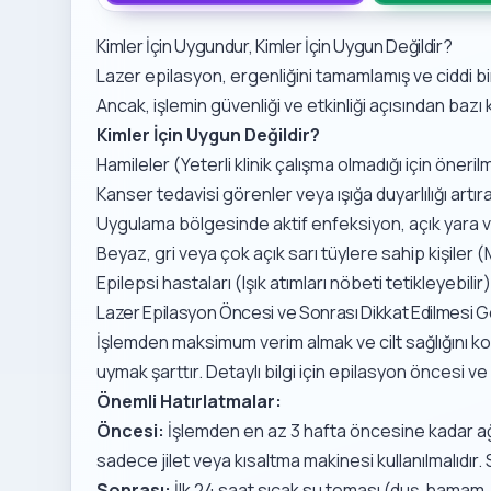
Kimler İçin Uygundur, Kimler İçin Uygun Değildir?
Lazer epilasyon, ergenliğini tamamlamış ve ciddi b
Ancak, işlemin güvenliği ve etkinliği açısından bazı
Kimler İçin Uygun Değildir?
Hamileler (Yeterli klinik çalışma olmadığı için öneril
Kanser tedavisi görenler veya ışığa duyarlılığı artı
Uygulama bölgesinde aktif enfeksiyon, açık yara 
Beyaz, gri veya çok açık sarı tüylere sahip kişiler 
Epilepsi hastaları (Işık atımları nöbeti tetikleyebilir)
Lazer Epilasyon Öncesi ve Sonrası Dikkat Edilmesi 
İşlemden maksimum verim almak ve cilt sağlığını k
uymak şarttır. Detaylı bilgi için
epilasyon öncesi ve 
Önemli Hatırlatmalar:
Öncesi:
İşlemden en az 3 hafta öncesine kadar ağda
sadece jilet veya kısaltma makinesi kullanılmalıdı
Sonrası:
İlk 24 saat sıcak su teması (duş, hama