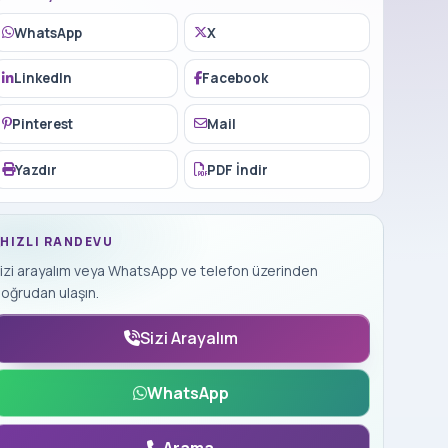
WhatsApp
X
LinkedIn
Facebook
Pinterest
Mail
Yazdır
PDF İndir
HIZLI RANDEVU
izi arayalım veya WhatsApp ve telefon üzerinden
oğrudan ulaşın.
Sizi Arayalım
WhatsApp
Arama