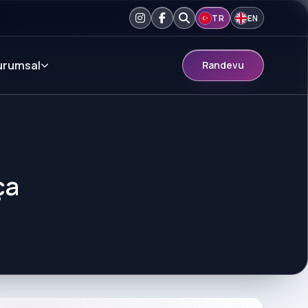
TR
EN
urumsal
Randevu
ça