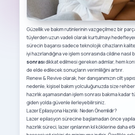
Güzellik ve bakım rutinlerinin vazgeçilmez bir par
tüylerden uzun vadeli olarak kurtulmayı hedefleyenl
sürecin başarısı sadece teknolojik cihazların kali
iyi hazırlandığına ve işlem sonrasında cildine nasıl b
sonrası
dikkat edilmesi gereken adımlar, hem kon
de elde edilecek sonuçların verimliliğini artırır.
Renew & Revive olarak, her danışanımızın cilt yapısın
nedenle, kişisel bakım yolculuğunuzda size rehberl
hazırlık aşamasından işlem sonrası bakıma kadar tüm 
giden yolda güvenle ilerleyebilirsiniz.
Lazer Epilasyona Hazırlık: Neden Önemlidir?
Lazer epilasyon sürecine başlamadan önce yapılan h
hazırlık süreci, lazer ışınlarının kıl köklerine daha e
hassasiyet riskini de minimuma indirir. Özellikle er