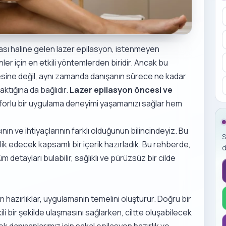
çası haline gelen lazer epilasyon, istenmeyen
er için en etkili yöntemlerden biridir. Ancak bu
tesine değil, aynı zamanda danışanın sürece ne kadar
aktığına da bağlıdır.
Lazer epilasyon öncesi ve
forlu bir uygulama deneyimi yaşamanızı sağlar hem
ın ve ihtiyaçlarının farklı olduğunun bilincindeyiz. Bu
S
ik edecek kapsamlı bir içerik hazırladık. Bu rehberde,
d
detayları bulabilir, sağlıklı ve pürüzsüz bir cilde
azırlıklar, uygulamanın temelini oluşturur. Doğru bir
tkili bir şekilde ulaşmasını sağlarken, ciltte oluşabilecek
kek danışanlarımız için
sakal epilasyon hazırlık ve