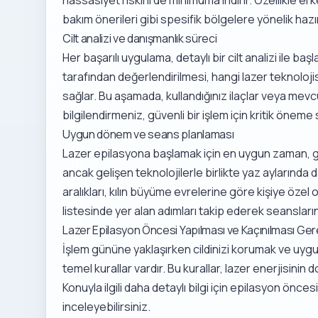
bakım önerileri
gibi spesifik bölgelere yönelik hazı
Cilt analizi ve danışmanlık süreci
Her başarılı uygulama, detaylı bir cilt analizi ile başl
tarafından değerlendirilmesi, hangi lazer teknoloji
sağlar. Bu aşamada, kullandığınız ilaçlar veya mevcu
bilgilendirmeniz, güvenli bir işlem için kritik öneme 
Uygun dönem ve seans planlaması
Lazer epilasyona başlamak için en uygun zaman, gen
ancak gelişen teknolojilerle birlikte yaz aylarınd
aralıkları, kılın büyüme evrelerine göre kişiye özel 
listesinde yer alan adımları takip ederek seanslarını
Lazer Epilasyon Öncesi Yapılması ve Kaçınılması Ge
İşlem gününe yaklaşırken cildinizi korumak ve uyg
temel kurallar vardır. Bu kurallar, lazer enerjisinin
Konuyla ilgili daha detaylı bilgi için
epilasyon öncesi
inceleyebilirsiniz.