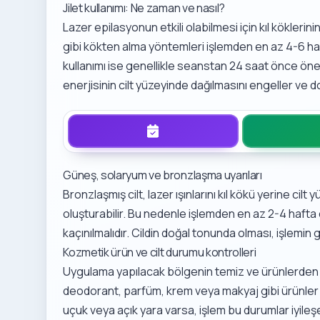
Jilet kullanımı: Ne zaman ve nasıl?
Lazer epilasyonun etkili olabilmesi için kıl kökleri
gibi kökten alma yöntemleri işlemden en az 4-6 haf
kullanımı ise genellikle seanstan 24 saat önce öneri
enerjisinin cilt yüzeyinde dağılmasını engeller ve d
Güneş, solaryum ve bronzlaşma uyarıları
Bronzlaşmış cilt, lazer ışınlarını kıl kökü yerine cil
oluşturabilir. Bu nedenle işlemden en az 2-4 ha
kaçınılmalıdır. Cildin doğal tonunda olması, işlemin
Kozmetik ürün ve cilt durumu kontrolleri
Uygulama yapılacak bölgenin temiz ve ürünlerden 
deodorant, parfüm, krem veya makyaj gibi ürünler kul
uçuk veya açık yara varsa, işlem bu durumlar iyileş