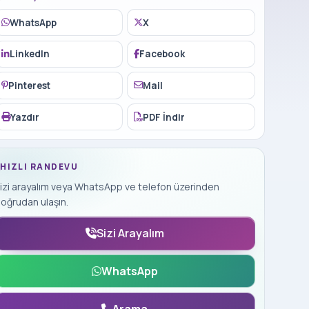
WhatsApp
X
LinkedIn
Facebook
Pinterest
Mail
Yazdır
PDF İndir
HIZLI RANDEVU
izi arayalım veya WhatsApp ve telefon üzerinden
oğrudan ulaşın.
Sizi Arayalım
WhatsApp
Arama