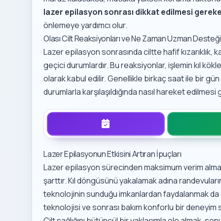
lazer epilasyon sonrası dikkat edilmesi gerek
önlemeye yardımcı olur.
Olası Cilt Reaksiyonları ve Ne Zaman Uzman Desteği 
Lazer epilasyon sonrasında ciltte hafif kızarıklık,
geçici durumlardır. Bu reaksiyonlar, işlemin kıl kökl
olarak kabul edilir. Genellikle birkaç saat ile bir 
durumlarla karşılaşıldığında nasıl hareket edilmesi 
Lazer Epilasyonun Etkisini Artıran İpuçları
Lazer epilasyon sürecinden maksimum verim almak 
şarttır. Kıl döngüsünü yakalamak adına randevular
teknolojinin sunduğu imkanlardan faydalanmak da s
teknolojisi ve sonrası bakım
konforlu bir deneyim 
Cilt sağlığını bütüncül bir yaklaşımla ele almak, sonuçl