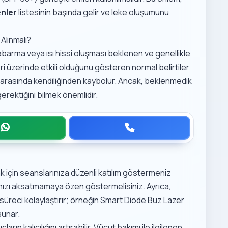
enler
listesinin başında gelir ve leke oluşumunu
Alınmalı?
 kabarma veya ısı hissi oluşması beklenen ve genellikle
eri üzerinde etkili olduğunu gösteren normal belirtiler
gün arasında kendiliğinden kaybolur. Ancak, beklenmedik
gerektiğini bilmek önemlidir.
için seanslarınıza düzenli katılım göstermeniz
ınızı aksatmamaya özen göstermelisiniz. Ayrıca,
üreci kolaylaştırır; örneğin
Smart Diode Buz Lazer
sunar.
arın kalıcılığını artırabilir. Vücut bakımı ile ilgilenen