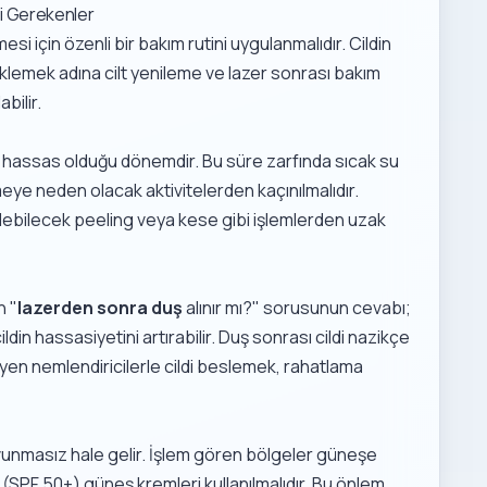
si Gerekenler
si için özenli bir bakım rutini uygulanmalıdır. Cildin
teklemek adına
cilt yenileme ve lazer sonrası bakım
bilir.
en hassas olduğu dönemdir. Bu süre zarfında sıcak su
e neden olacak aktivitelerden kaçınılmalıdır.
edebilecek peeling veya kese gibi işlemlerden uzak
n "
lazerden sonra duş
alınır mı?" sorusunun cevabı;
ildin hassasiyetini artırabilir. Duş sonrası cildi nazikçe
en nemlendiricilerle cildi beslemek, rahatlama
vunmasız hale gelir. İşlem gören bölgeler güneşe
SPF 50+) güneş kremleri kullanılmalıdır. Bu önlem,