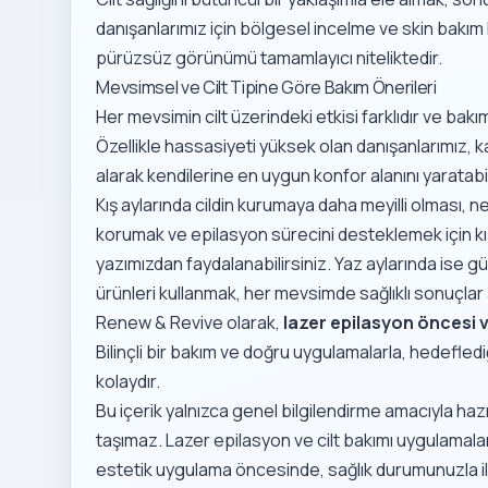
danışanlarımız için
bölgesel incelme ve skin bakım
pürüzsüz görünümü tamamlayıcı niteliktedir.
Mevsimsel ve Cilt Tipine Göre Bakım Önerileri
Her mevsimin cilt üzerindeki etkisi farklıdır ve bak
Özellikle hassasiyeti yüksek olan danışanlarımız,
k
alarak kendilerine en uygun konfor alanını yaratabil
Kış aylarında cildin kurumaya daha meyilli olması, ne
korumak ve epilasyon sürecini desteklemek için
k
yazımızdan faydalanabilirsiniz. Yaz aylarında ise g
ürünleri kullanmak, her mevsimde sağlıklı sonuçlar 
Renew & Revive olarak,
lazer epilasyon öncesi 
Bilinçli bir bakım ve doğru uygulamalarla, hedefl
kolaydır.
Bu içerik yalnızca genel bilgilendirme amacıyla hazır
taşımaz. Lazer epilasyon ve cilt bakımı uygulamaları 
estetik uygulama öncesinde, sağlık durumunuzla ilg