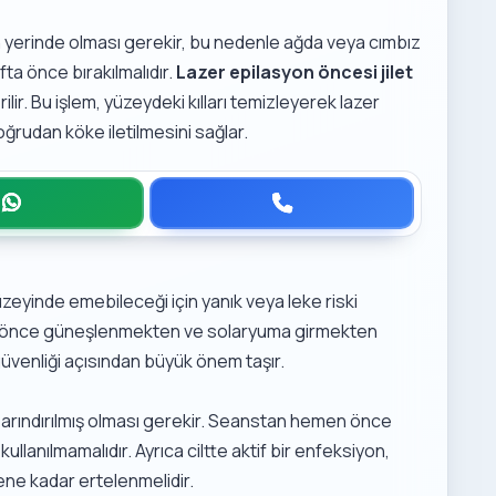
nin yerinde olması gerekir, bu nedenle ağda veya cımbız
ta önce bırakılmalıdır.
Lazer epilasyon öncesi jilet
lir. Bu işlem, yüzeydeki kılları temizleyerek lazer
oğrudan köke iletilmesini sağlar.
t yüzeyinde emebileceği için yanık veya leke riski
fta önce güneşlenmekten ve solaryuma girmekten
 güvenliği açısından büyük önem taşır.
arındırılmış olması gerekir. Seanstan hemen önce
lanılmamalıdır. Ayrıca ciltte aktif bir enfeksiyon,
ene kadar ertelenmelidir.