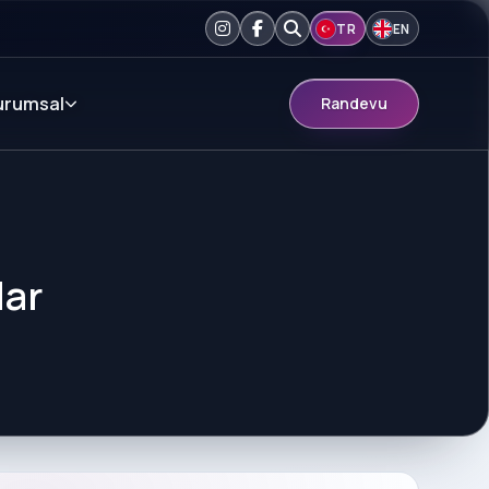
TR
EN
urumsal
Randevu
lar