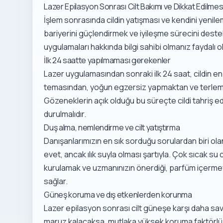
Lazer Epilasyon Sonrası Cilt Bakımı ve Dikkat Edilme
İşlem sonrasında cildin yatışması ve kendini yenileme
bariyerini güçlendirmek ve iyileşme sürecini des
uygulamaları hakkında bilgi sahibi olmanız faydalı ola
İlk 24 saatte yapılmaması gerekenler
Lazer uygulamasından sonraki ilk 24 saat, cildin 
temasından, yoğun egzersiz yapmaktan ve terlemey
Gözeneklerin açık olduğu bu süreçte cildi tahriş 
durulmalıdır.
Duş alma, nemlendirme ve cilt yatıştırma
Danışanlarımızın en sık sorduğu sorulardan biri ola
evet, ancak ılık suyla olması şartıyla. Çok sıcak su c
kurulamak ve uzmanınızın önerdiği, parfüm içermey
sağlar.
Güneş koruma ve dış etkenlerden korunma
Lazer epilasyon sonrası cilt güneşe karşı daha sa
maruz kalacaksa, mutlaka yüksek koruma faktörlü (