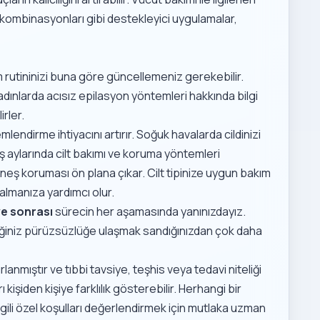
 kombinasyonları
gibi destekleyici uygulamalar,
ım rutininizi buna göre güncellemeniz gerekebilir.
adınlarda acısız epilasyon yöntemleri
hakkında bilgi
irler.
mlendirme ihtiyacını artırır. Soğuk havalarda cildinizi
ış aylarında cilt bakımı ve koruma yöntemleri
üneş koruması ön plana çıkar. Cilt tipinize uygun bakım
almanıza yardımcı olur.
ve sonrası
sürecin her aşamasında yanınızdayız.
ediğiniz pürüzsüzlüğe ulaşmak sandığınızdan çok daha
lanmıştır ve tıbbi tavsiye, teşhis veya tedavi niteliği
kişiden kişiye farklılık gösterebilir. Herhangi bir
ili özel koşulları değerlendirmek için mutlaka uzman