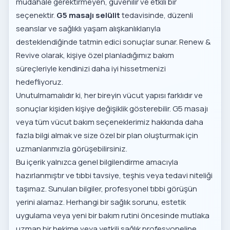
müdahale gerektirmeyen, güvenilir ve etkili bir
seçenektir.
G5 masajı selülit
tedavisinde, düzenli
seanslar ve sağlıklı yaşam alışkanlıklarıyla
desteklendiğinde tatmin edici sonuçlar sunar. Renew &
Revive olarak, kişiye özel planladığımız bakım
süreçleriyle kendinizi daha iyi hissetmenizi
hedefliyoruz.
Unutulmamalıdır ki, her bireyin vücut yapısı farklıdır ve
sonuçlar kişiden kişiye değişiklik gösterebilir. G5 masajı
veya
tüm vücut bakım seçeneklerimiz
hakkında daha
fazla bilgi almak ve size özel bir plan oluşturmak için
uzmanlarımızla görüşebilirsiniz.
Bu içerik yalnızca genel bilgilendirme amacıyla
hazırlanmıştır ve tıbbi tavsiye, teşhis veya tedavi niteliği
taşımaz. Sunulan bilgiler, profesyonel tıbbi görüşün
yerini alamaz. Herhangi bir sağlık sorunu, estetik
uygulama veya yeni bir bakım rutini öncesinde mutlaka
uzman bir hekime veya yetkili sağlık profesyoneline