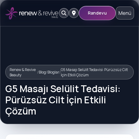
Menü
Randevu
Renew & Revive
G5 Masajı Selülit Tedavisi: Pürüzsüz Cilt
/
Blog
/
Bloglar
/
Beauty
İçin Etkili Çözüm
G5 Masajı Selülit Tedavisi:
Pürüzsüz Cilt İçin Etkili
Çözüm