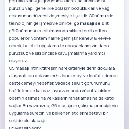
portakal kabuğu görünümü olarak adlandırılan bu
pürüzlü yapı, genellikle dolaşım bozuklukları ve yağ
dokusunun düzensizleşmesiyle ilişkilidir. Günümüzde
teknolojinin gelişmesiyle birlikte,
g5 masajı selülit
görünümünün azaltılmasında sıklıkla tercih edilen
popüler bir yöntem haline gelmiştir. Renew & Revive
olarak, bu etkili uygulama ile danışanlarımızın daha
pürüzsüz ve sıkı bir cilde kavuşmalarına yardımcı
oluyoruz.
G5 masajı, ritmik titreşim hareketleriyle derin dokulara
ulaşarak kan dolaşımını hızlandırmayı ve lenfatik drenajı
desteklemeyi hedefler. Sadece selülit görünümünü
hafifletmekle kalmaz, aynı zamanda vücutta biriken
ödemin atılmasına ve kasların rahatlamasına da katkı
sağlar. Bu yazımızda, G5 masajının çalışma prensiplerini,
uygulama sürecini ve beklenen etkilerini detaylı bir
şekilde ele alacağız.
G5 Masajı Nedir?