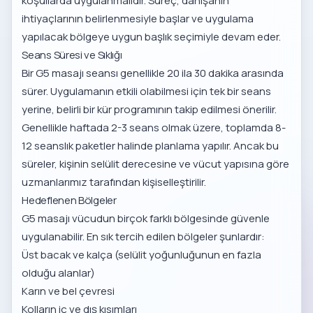
koşullarda uygulanmalıdır. Süreç, danışanın
ihtiyaçlarının belirlenmesiyle başlar ve uygulama
yapılacak bölgeye uygun başlık seçimiyle devam eder.
Seans Süresi ve Sıklığı
Bir G5 masajı seansı genellikle 20 ila 30 dakika arasında
sürer. Uygulamanın etkili olabilmesi için tek bir seans
yerine, belirli bir kür programının takip edilmesi önerilir.
Genellikle haftada 2-3 seans olmak üzere, toplamda 8-
12 seanslık paketler halinde planlama yapılır. Ancak bu
süreler, kişinin selülit derecesine ve vücut yapısına göre
uzmanlarımız tarafından kişiselleştirilir.
Hedeflenen Bölgeler
G5 masajı vücudun birçok farklı bölgesinde güvenle
uygulanabilir. En sık tercih edilen bölgeler şunlardır:
Üst bacak ve kalça (selülit yoğunluğunun en fazla
olduğu alanlar)
Karın ve bel çevresi
Kolların iç ve dış kısımları