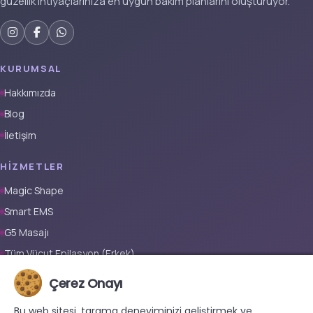
güzellik ihtiyaçlarınıza en uygun bakım planlarını oluşturuyor.
KURUMSAL
Hakkımızda
Blog
İletişim
HIZMETLER
Magic Shape
Smart EMS
G5 Masajı
Tüm Vücut Epilasyon (Erkek)
Tüm Vücut Epilasyon (Kadın)
Çerez Onayı
Protez Tırnak
Bu web sitesi, tarama deneyiminizi geliştirmek ve