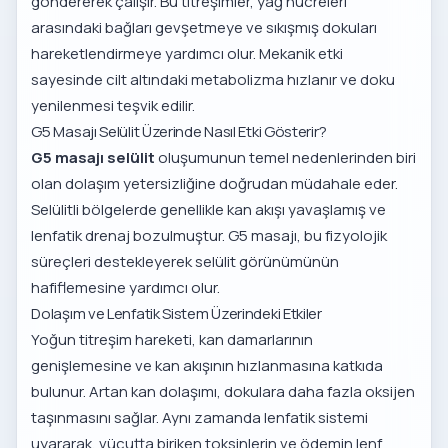
göndererek çalışır. Bu titreşimler, yağ hücreleri
arasındaki bağları gevşetmeye ve sıkışmış dokuları
hareketlendirmeye yardımcı olur. Mekanik etki
sayesinde cilt altındaki metabolizma hızlanır ve doku
yenilenmesi teşvik edilir.
G5 Masajı Selülit Üzerinde Nasıl Etki Gösterir?
G5 masajı selülit
oluşumunun temel nedenlerinden biri
olan dolaşım yetersizliğine doğrudan müdahale eder.
Selülitli bölgelerde genellikle kan akışı yavaşlamış ve
lenfatik drenaj bozulmuştur. G5 masajı, bu fizyolojik
süreçleri destekleyerek selülit görünümünün
hafiflemesine yardımcı olur.
Dolaşım ve Lenfatik Sistem Üzerindeki Etkiler
Yoğun titreşim hareketi, kan damarlarının
genişlemesine ve kan akışının hızlanmasına katkıda
bulunur. Artan kan dolaşımı, dokulara daha fazla oksijen
taşınmasını sağlar. Aynı zamanda lenfatik sistemi
uyararak, vücutta biriken toksinlerin ve ödemin lenf