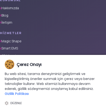
Hakkımızda
Blog
İletişim
HIZMETLER
Magic Shape
Smart EMS
G5 Masajı
Tüm Vücut Epilasyon (Erkek)
Çerez Onayı
Tüm Vücut Epilasyon (Kadın)
Bu web sitesi, tarama deneyiminizi geliştirmek ve
Protez Tırnak
kişiselleştirilmiş öneriler sunmak için çerez veya benzer
teknolojiler kullanır. Web sitemizi kullanmaya devam
İLETIŞIM
ederek, gizlilik sözleşmemizi onaylamış kabul edilirsiniz.
Gizlilik Politikası
+90 533 038 48 24
hello@renewandrevive.co
DÜZENLE