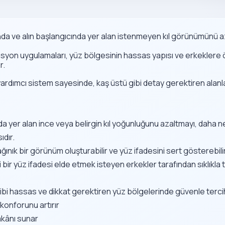
ında ve alın başlangıcında yer alan istenmeyen kıl görünümünü
yon uygulamaları, yüz bölgesinin hassas yapısı ve erkeklere özg
r.
a yardımcı sistem sayesinde, kaş üstü gibi detay gerektiren alan
da yer alan ince veya belirgin kıl yoğunluğunu azaltmayı, daha n
dır.
ınık bir görünüm oluşturabilir ve yüz ifadesini sert gösterebilir
r yüz ifadesi elde etmek isteyen erkekler tarafından sıklıkla t
 gibi hassas ve dikkat gerektiren yüz bölgelerinde güvenle tercih
konforunu artırır
mkânı sunar