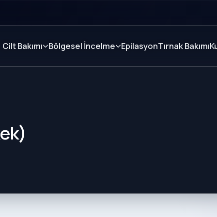
Cilt Bakımı
Bölgesel İncelme
Epilasyon
Tırnak Bakımı
K
kek)