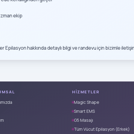
 uzman ekip
Epilasyon hakkında detaylı bilgi ve randevu için bizimle iletişi
UMSAL
HIZMETLER
ımızda
Magic Shape
Smart EMS
şim
G5 Masajı
Tüm Vücut Epilasyon (Erkek)