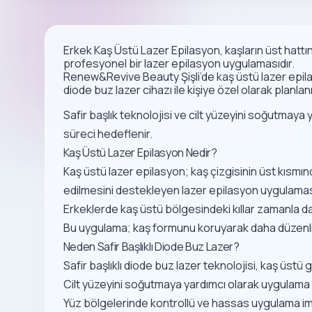
Erkek Kaş Üstü Lazer Epilasyon, kaşların üst hatt
profesyonel bir lazer epilasyon uygulamasıdır.
Renew&Revive Beauty Şişli’de kaş üstü lazer epilas
diode buz lazer cihazı ile kişiye özel olarak planlanı
Safir başlık teknolojisi ve cilt yüzeyini soğutmay
süreci hedeflenir.
Kaş Üstü Lazer Epilasyon Nedir?
Kaş üstü lazer epilasyon; kaş çizgisinin üst kısmın
edilmesini destekleyen lazer epilasyon uygulaması
Erkeklerde kaş üstü bölgesindeki kıllar zamanla dağ
Bu uygulama; kaş formunu koruyarak daha düzenli bi
Neden Safir Başlıklı Diode Buz Lazer?
Safir başlıklı diode buz lazer teknolojisi, kaş üstü
Cilt yüzeyini soğutmaya yardımcı olarak uygulama 
Yüz bölgelerinde kontrollü ve hassas uygulama i