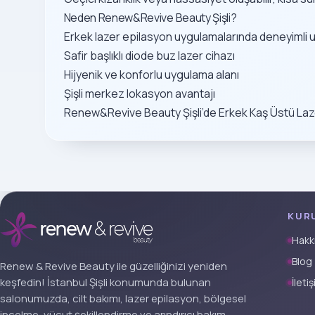
Neden Renew&Revive Beauty Şişli?
Erkek lazer epilasyon uygulamalarında deneyimli
Safir başlıklı diode buz lazer cihazı
Hijyenik ve konforlu uygulama alanı
Şişli merkez lokasyon avantajı
Renew&Revive Beauty Şişli’de Erkek Kaş Üstü Lazer 
KUR
Hakk
Blog
Renew & Revive Beauty ile güzelliğinizi yeniden
keşfedin! İstanbul Şişli konumunda bulunan
İleti
salonumuzda, cilt bakımı, lazer epilasyon, bölgesel
incelme, vücut şekillendirme ve arındırıcı bakım