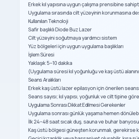
Erkek kıl yapısına uygun çalışma prensibine sahipt
Uygulama sırasında cilt yüzeyinin korunmasına de
Kullanılan Teknoloji
Safir başlıklı Diode Buz Lazer
Cilt yüzeyini soğutmaya yardımcı sistem
Yüz bölgeleri için uygun uygulama başlıkları
İşlem Süresi
Yaklaşık 5–10 dakika
(Uygulama süresi kıl yoğunluğu ve kaş üstü alanını
Seans Aralıkları
Erkek kaş üstü lazer epilasyon için önerilen seans 
Seans sayısı; kıl yapısı, yoğunluk ve cilt tipine göre
Uygulama Sonrası Dikkat Edilmesi Gerekenler
Uygulama sonrası günlük yaşama hemen dönülebil
İlk 24–48 saat sıcak duş, sauna ve buhar banyos
Kaş üstü bölgesi güneşten korunmalı, gerekirse ko
Geçici kızarıklık veya hassasiyet oluşabilir, kısa 