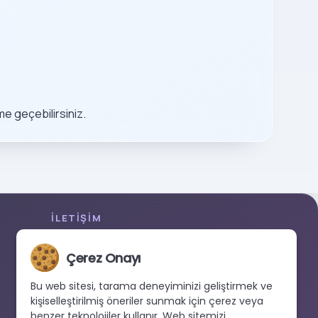
me geçebilirsiniz.
İLETIŞIM
+90 533 038 48 24
Çerez Onayı
hello@renewandrevive.co
Merkez Mah., Abide-i Hürriyet Cad. Üçler Apt,
Bu web sitesi, tarama deneyiminizi geliştirmek ve
No:141 Kat:1 D:1, 34381 Şişli/İstanbul
kişiselleştirilmiş öneriler sunmak için çerez veya
benzer teknolojiler kullanır. Web sitemizi