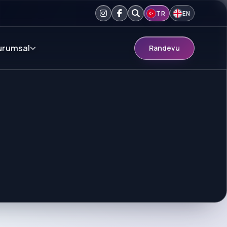
TR
EN
urumsal
Randevu