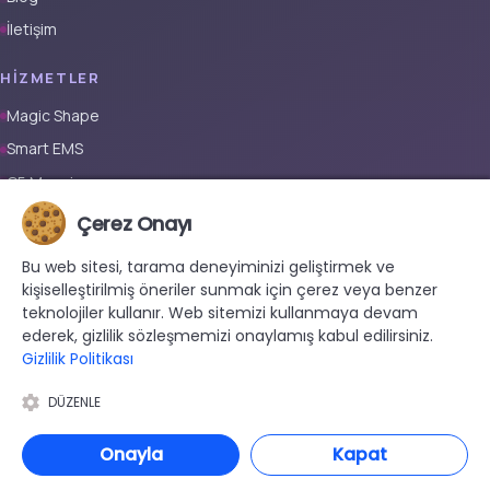
İletişim
HIZMETLER
Magic Shape
Smart EMS
G5 Masajı
Tüm Vücut Epilasyon (Erkek)
Çerez Onayı
Tüm Vücut Epilasyon (Kadın)
Bu web sitesi, tarama deneyiminizi geliştirmek ve
Protez Tırnak
kişiselleştirilmiş öneriler sunmak için çerez veya benzer
teknolojiler kullanır. Web sitemizi kullanmaya devam
İLETIŞIM
ederek, gizlilik sözleşmemizi onaylamış kabul edilirsiniz.
Gizlilik Politikası
+90 533 038 48 24
hello@renewandrevive.co
DÜZENLE
Merkez Mah., Abide-i Hürriyet Cad. Üçler Apt, No:141 Kat:1 D:1,
34381 Şişli/İstanbul
Onayla
Kapat