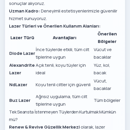
sonuçlar alıyoruz.
Uzman Kadro:
Deneyimli estetisyenlerimizle güvenilir
hizmet sunuyoruz.
Lazer Türleri ve Önerilen Kullanım Alanları:
Önerilen
Lazer Türü
Avantajları
Bölgeler
İnce tüylerde etkili, tüm cilt
Vücut ve
Diode Lazer
tiplerine uygun
bacaklar
Alexandrite
Açık tenli, koyu tüyler için
Yüz, kol,
Lazer
ideal
bacak
Vücut,
Nd
Lazer
Koyu tenli ciltler için güvenli
bacaklar
Ağrısız uygulama, tüm cilt
Buz Lazer
Tüm bölgeler
tiplerine uygun
Tek Seansta İstenmeyen Tüylerden Kurtulmak Mümkün
mü?
Renew & Revive Güzellik Merkezi
olarak, lazer