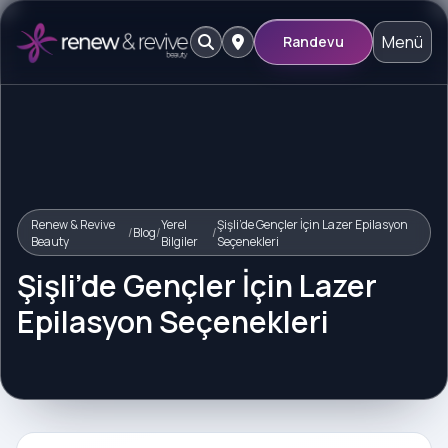
Menü
Randevu
Renew & Revive
Yerel
Şişli’de Gençler İçin Lazer Epilasyon
/
Blog
/
/
Beauty
Bilgiler
Seçenekleri
Şişli’de Gençler İçin Lazer
Epilasyon Seçenekleri