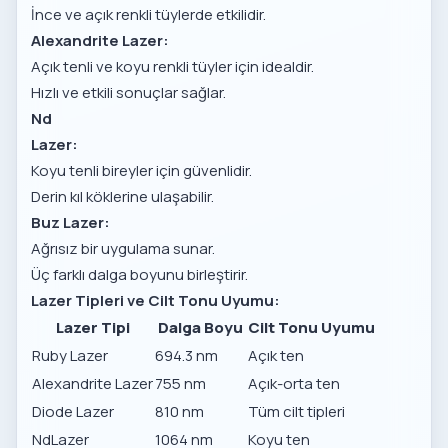
İnce ve açık renkli tüylerde etkilidir.
Alexandrite Lazer:
Açık tenli ve koyu renkli tüyler için idealdir.
Hızlı ve etkili sonuçlar sağlar.
Nd
Lazer:
Koyu tenli bireyler için güvenlidir.
Derin kıl köklerine ulaşabilir.
Buz Lazer:
Ağrısız bir uygulama sunar.
Üç farklı dalga boyunu birleştirir.
Lazer Tipleri ve Cilt Tonu Uyumu:
Lazer Tipi
Dalga Boyu
Cilt Tonu Uyumu
Ruby Lazer
694.3 nm
Açık ten
Alexandrite Lazer
755 nm
Açık-orta ten
Diode Lazer
810 nm
Tüm cilt tipleri
NdLazer
1064 nm
Koyu ten