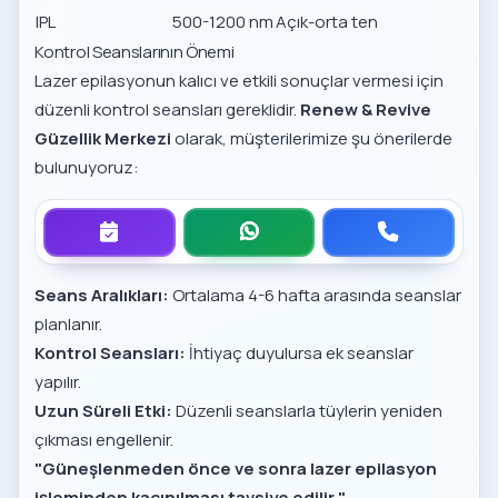
IPL
500-1200 nm
Açık-orta ten
Kontrol Seanslarının Önemi
Lazer epilasyonun kalıcı ve etkili sonuçlar vermesi için
düzenli kontrol seansları gereklidir.
Renew & Revive
Güzellik Merkezi
olarak, müşterilerimize şu önerilerde
bulunuyoruz:
Seans Aralıkları:
Ortalama 4-6 hafta arasında seanslar
planlanır.
Kontrol Seansları:
İhtiyaç duyulursa ek seanslar
yapılır.
Uzun Süreli Etki:
Düzenli seanslarla tüylerin yeniden
çıkması engellenir.
"Güneşlenmeden önce ve sonra lazer epilasyon
işleminden kaçınılması tavsiye edilir."