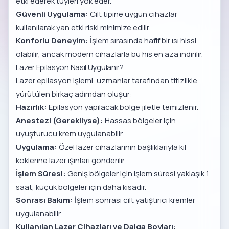
etki ederek tüyleri yok eder.
Güvenli Uygulama:
Cilt tipine uygun cihazlar
kullanılarak yan etki riski minimize edilir.
Konforlu Deneyim:
İşlem sırasında hafif bir ısı hissi
olabilir, ancak modern cihazlarla bu his en aza indirilir.
Lazer Epilasyon Nasıl Uygulanır?
Lazer epilasyon işlemi, uzmanlar tarafından titizlikle
yürütülen birkaç adımdan oluşur:
Hazırlık:
Epilasyon yapılacak bölge jiletle temizlenir.
Anestezi (Gerekliyse):
Hassas bölgeler için
uyuşturucu krem uygulanabilir.
Uygulama:
Özel lazer cihazlarının başlıklarıyla kıl
köklerine lazer ışınları gönderilir.
İşlem Süresi:
Geniş bölgeler için işlem süresi yaklaşık 1
saat, küçük bölgeler için daha kısadır.
Sonrası Bakım:
İşlem sonrası cilt yatıştırıcı kremler
uygulanabilir.
Kullanılan Lazer Cihazları ve Dalga Boyları: