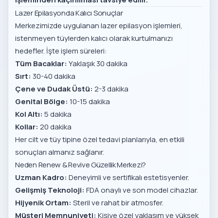
Lazer Epilasyonda Kalıcı Sonuçlar
Merkezimizde uygulanan lazer epilasyon işlemleri,
istenmeyen tüylerden kalıcı olarak kurtulmanızı
hedefler. İşte işlem süreleri:
Tüm Bacaklar:
Yaklaşık 30 dakika
Sırt:
30-40 dakika
Çene ve Dudak Üstü:
2-3 dakika
Genital Bölge:
10-15 dakika
Kol Altı:
5 dakika
Kollar:
20 dakika
Her cilt ve tüy tipine özel tedavi planlarıyla, en etkili
sonuçları almanız sağlanır.
Neden Renew & Revive Güzellik Merkezi?
Uzman Kadro:
Deneyimli ve sertifikalı estetisyenler.
Gelişmiş Teknoloji:
FDA onaylı ve son model cihazlar.
Hijyenik Ortam:
Steril ve rahat bir atmosfer.
Müşteri Memnuniyeti:
Kişiye özel yaklaşım ve yüksek