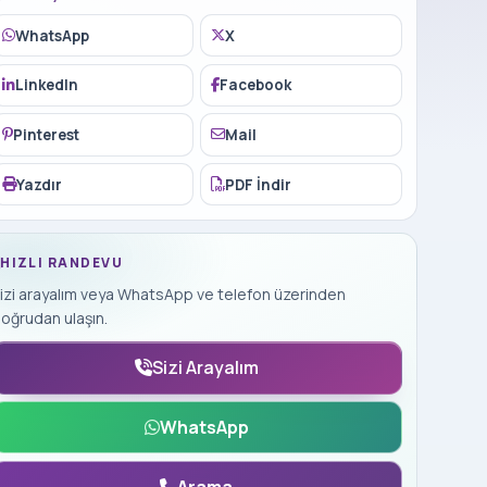
WhatsApp
X
LinkedIn
Facebook
Pinterest
Mail
Yazdır
PDF İndir
HIZLI RANDEVU
izi arayalım veya WhatsApp ve telefon üzerinden
oğrudan ulaşın.
Sizi Arayalım
WhatsApp
Arama