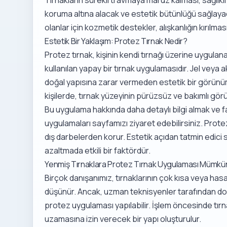
koruma altına alacak ve estetik bütünlüğü sağla
olanlar için kozmetik destekler, alışkanlığın kırılma
Estetik Bir Yaklaşım: Protez Tırnak Nedir?
Protez tırnak, kişinin kendi tırnağı üzerine uygula
kullanılan yapay bir tırnak uygulamasıdır. Jel veya a
doğal yapısına zarar vermeden estetik bir görünüm k
kişilerde, tırnak yüzeyinin pürüzsüz ve bakımlı gör
Bu uygulama hakkında daha detaylı bilgi almak ve fa
uygulamaları
sayfamızı ziyaret edebilirsiniz. Protez
dış darbelerden korur. Estetik açıdan tatmin edici s
azaltmada etkili bir faktördür.
Yenmiş Tırnaklara Protez Tırnak Uygulaması Mümk
Birçok danışanımız, tırnaklarının çok kısa veya ha
düşünür. Ancak, uzman teknisyenler tarafından doğr
protez uygulaması yapılabilir. İşlem öncesinde tırn
uzamasına izin verecek bir yapı oluşturulur.