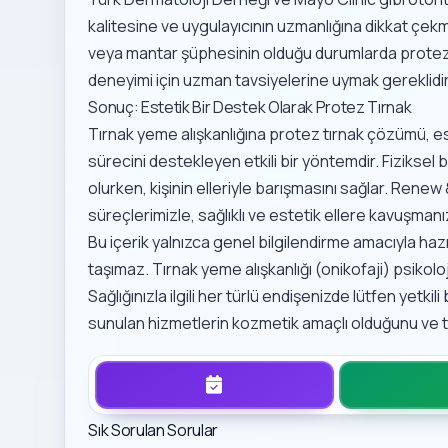
kalitesine ve uygulayıcının uzmanlığına dikkat çekm
veya mantar şüphesinin olduğu durumlarda protez uy
deneyimi için uzman tavsiyelerine uymak gereklidir
Sonuç: Estetik Bir Destek Olarak Protez Tırnak
Tırnak yeme alışkanlığına protez tırnak çözümü, est
sürecini destekleyen etkili bir yöntemdir. Fiziksel b
olurken, kişinin elleriyle barışmasını sağlar. Renew
süreçlerimizle, sağlıklı ve estetik ellere kavuşmanız
Bu içerik yalnızca genel bilgilendirme amacıyla hazır
taşımaz. Tırnak yeme alışkanlığı (onikofaji) psikoloji
Sağlığınızla ilgili her türlü endişenizde lütfen yetk
sunulan hizmetlerin kozmetik amaçlı olduğunu ve t
Sık Sorulan Sorular