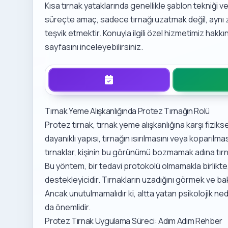
Kısa tırnak yataklarında genellikle şablon tekniği ve
süreçte amaç, sadece tırnağı uzatmak değil, aynı 
teşvik etmektir. Konuyla ilgili özel hizmetimiz hakkı
sayfasını inceleyebilirsiniz.
Tırnak Yeme Alışkanlığında Protez Tırnağın Rolü
Protez tırnak, tırnak yeme alışkanlığına karşı fiziks
dayanıklı yapısı, tırnağın ısırılmasını veya koparılma
tırnaklar, kişinin bu görünümü bozmamak adına tırn
Bu yöntem, bir tedavi protokolü olmamakla birlikte,
destekleyicidir. Tırnakların uzadığını görmek ve bak
Ancak unutulmamalıdır ki, altta yatan psikolojik 
da önemlidir.
Protez Tırnak Uygulama Süreci: Adım Adım Rehber