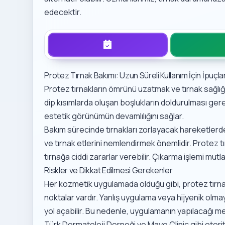
edecektir.
Protez Tırnak Bakımı: Uzun Süreli Kullanım İçin İpuçlar
Protez tırnakların ömrünü uzatmak ve tırnak sağlığı
dip kısımlarda oluşan boşlukların doldurulması gerek
estetik görünümün devamlılığını sağlar.
Bakım sürecinde tırnakları zorlayacak hareketlerd
ve tırnak etlerini nemlendirmek önemlidir. Protez tı
tırnağa ciddi zararlar verebilir. Çıkarma işlemi mut
Riskler ve Dikkat Edilmesi Gerekenler
Her kozmetik uygulamada olduğu gibi, protez tırn
noktalar vardır. Yanlış uygulama veya hijyenik olma
yol açabilir. Bu nedenle, uygulamanın yapılacağı m
Türk Dermatoloji Derneği ve
Mayo Clinic
gibi otori