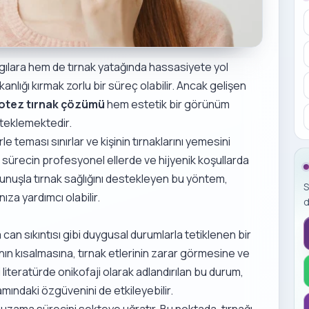
ygılara hem de tırnak yatağında hassasiyete yol
kanlığı kırmak zorlu bir süreç olabilir. Ancak gelişen
rotez tırnak çözümü
hem estetik bir görünüm
teklemektedir.
e teması sınırlar ve kişinin tırnaklarını yemesini
u sürecin profesyonel ellerde ve hijyenik koşullarda
kunuşla tırnak sağlığını destekleyen bu yöntem,
S
za yardımcı olabilir.
d
 can sıkıntısı gibi duygusal durumlarla tetiklenen bir
nın kısalmasına, tırnak etlerinin zarar görmesine ve
literatürde onikofaji olarak adlandırılan bu durum,
mındaki özgüvenini de etkileyebilir.
ı uzama sürecini sekteye uğratır. Bu noktada, tırnağı