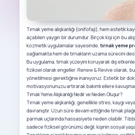
Tırnak yeme alışkanlığı (onifofaji), hem estetik ka
açabilen yaygın bir durumdur. Birçok kişi için bu alış
kozmetik uygulamalar sayesinde,
tırnak yeme p
sağlamakta hem de tırnakların uzama sürecini des
Bu uygulama, tırnak yüzeyini koruyarak dış etkenlerl
fiziksel olarak engeller. Renew & Revive olarak, b
yönetilmesi gerektiğine inanıyoruz. Estetik bir do
motivasyonunuzu artırarak bakımlı ellere kavuşmanı
Tırnak Yeme Alışkanlığı Nedir ve Neden Oluşur?
Tırnak yeme alışkanlığı, genellikle stres, kaygı veya
davranıştır. Uzun süre devam ettiğinde tırnak plağı
parmak uçlarında hassasiyete neden olabilir. Tıbbi 
sadece fiziksel görünümü değil, kişinin sosyal yaşa
Tırnakların sürekli travmaya maruz kalması, sağlıkl