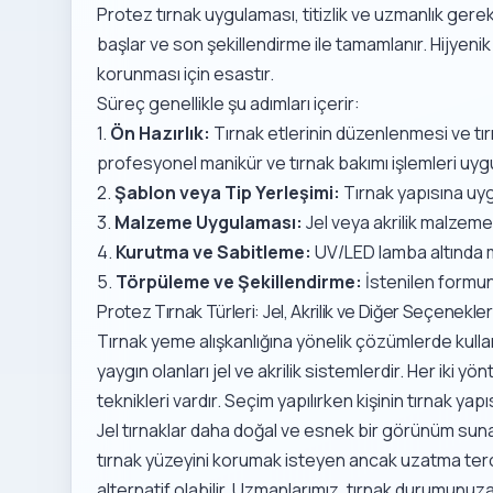
Protez tırnak uygulaması, titizlik ve uzmanlık gerekt
başlar ve son şekillendirme ile tamamlanır. Hijyeni
korunması için esastır.
Süreç genellikle şu adımları içerir:
1.
Ön Hazırlık:
Tırnak etlerinin düzenlenmesi ve tı
profesyonel
manikür ve tırnak bakımı
işlemleri uygu
2.
Şablon veya Tip Yerleşimi:
Tırnak yapısına uy
3.
Malzeme Uygulaması:
Jel veya akrilik malzeme
4.
Kurutma ve Sabitleme:
UV/LED lamba altında m
5.
Törpüleme ve Şekillendirme:
İstenilen formun
Protez Tırnak Türleri: Jel, Akrilik ve Diğer Seçenekler
Tırnak yeme alışkanlığına yönelik çözümlerde kullan
yaygın olanları jel ve akrilik sistemlerdir. Her iki
teknikleri vardır. Seçim yapılırken kişinin tırnak yapı
Jel tırnaklar daha doğal ve esnek bir görünüm sunark
tırnak yüzeyini korumak isteyen ancak uzatma ter
alternatif olabilir. Uzmanlarımız, tırnak durumunu