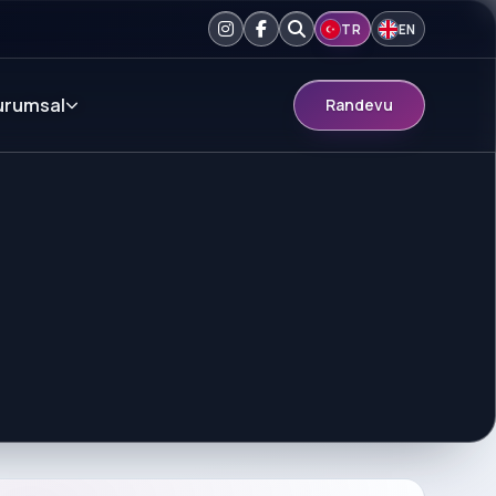
TR
EN
urumsal
Randevu