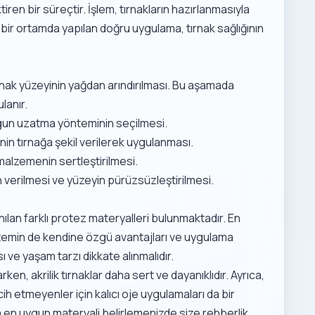
iren bir süreçtir. İşlem, tırnakların hazırlanmasıyla
k bir ortamda yapılan doğru uygulama, tırnak sağlığının
rnak yüzeyinin yağdan arındırılması. Bu aşamada
lanır.
gun uzatma yönteminin seçilmesi.
nin tırnağa şekil verilerek uygulanması.
alzemenin sertleştirilmesi.
 verilmesi ve yüzeyin pürüzsüzleştirilmesi.
ılan farklı protez materyalleri bulunmaktadır. En
 yöntemin de kendine özgü avantajları ve uygulama
sı ve yaşam tarzı dikkate alınmalıdır.
en, akrilik tırnaklar daha sert ve dayanıklıdır. Ayrıca,
cih etmeyenler için
kalıcı oje uygulamaları
da bir
za en uygun materyali belirlemenizde size rehberlik