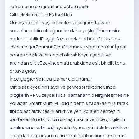
ile kombine programlar oluşturulabilir.
Cilt Lekeleri ve Ton Eşitsizlikleri
Güneş lekeleri, yaşlılık lekeleri ve pigmentasyon
sorunları, cildin olduğundan daha yaşlı görünmesine
neden olabilir. IPL ışığı, fazla melanini hedef alarak bu
lekelerin görünümünü hafifletmeye yardımcı olur. İşlem
sonrasında lekeler geçici olarak koyulaşabilir ve
ardından cilt yüzeyinden atılarak daha eşit bir cilt tonu
ortaya çıkar.
İnce Çizgiler ve Kılcal Damar Görünümü
Cilt elastikiyetinin kaybı ve çevresel faktörler, ince
çizgilerin ve yüzeysel kılcal damarların belirginleşmesine
yol açar. Smart Multi IPL, cildin dermis tabakasını ısıtarak
fibroblast aktivitesini artırır ve yeni kolajen sentezini
destekler. Bu etki, cildin sıkılaşmasına ve ince çizgilerin
azalmasına katkı sağlayabilir. Ayrıca, yüzdeki kızarıklık ve
kılcal damar görünümlerinin hafifletilmesinde de tercih