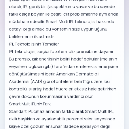
olarak, IPL geniş bir ışık spektrumu yayar ve bu sayede
farklı dalga boyları ile çeşitli cilt problemlerine aynı anda
müdahale edebilir.
Smart Multi IPL teknolojisi hakkında
detaylı bilgi
almak, bu yöntemin size uygunluğunu
belirlemenin ilk adımıdır.
IPL Teknolojisinin Temelleri
IPL teknolojisi, seçici fototermoliz prensibine dayanır.
Bu prensip, ışık enerjisinin belirli hedef dokular (melanin
veya hemoglobin gibi) tarafından emilerek ısı enerjisine
dönüştürülmesini içerir. Amerikan Dermatoloji
Akademisi (AAD) gibi otoritelerin belirttiği üzere, bu
kontrollü ısı artışı hedef hücreleri etkisiz hale getirirken
çevre dokunun korunmasına yardımcı olur.
Smart Multi IPL'nin Farkı
Standart IPL cihazlarından farklı olarak Smart Multi IPL,
akıllı başlıkları ve ayarlanabilir parametreleri sayesinde
kişiye özel çözümler sunar. Sadece epilasyon değil,