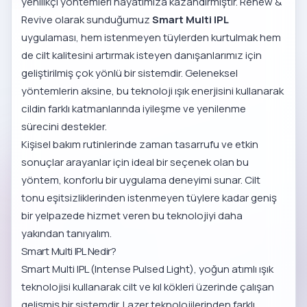
yenilikçi yöntemleri hayatımıza kazandırmıştır. Renew &
Revive olarak sunduğumuz
Smart Multi IPL
uygulaması, hem istenmeyen tüylerden kurtulmak hem
de cilt kalitesini artırmak isteyen danışanlarımız için
geliştirilmiş çok yönlü bir sistemdir. Geleneksel
yöntemlerin aksine, bu teknoloji ışık enerjisini kullanarak
cildin farklı katmanlarında iyileşme ve yenilenme
sürecini destekler.
Kişisel bakım rutinlerinde zaman tasarrufu ve etkin
sonuçlar arayanlar için ideal bir seçenek olan bu
yöntem, konforlu bir uygulama deneyimi sunar. Cilt
tonu eşitsizliklerinden istenmeyen tüylere kadar geniş
bir yelpazede hizmet veren bu teknolojiyi daha
yakından tanıyalım.
Smart Multi IPL Nedir?
Smart Multi IPL (Intense Pulsed Light), yoğun atımlı ışık
teknolojisi kullanarak cilt ve kıl kökleri üzerinde çalışan
gelişmiş bir sistemdir. Lazer teknolojilerinden farklı