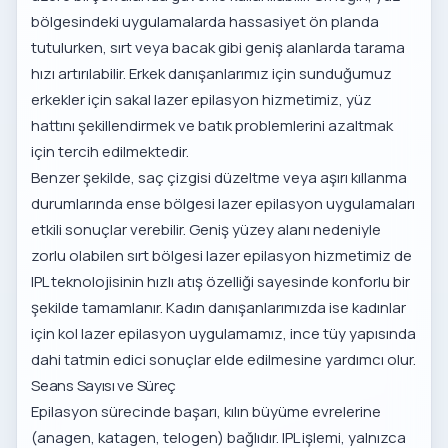
bölgesindeki uygulamalarda hassasiyet ön planda
tutulurken, sırt veya bacak gibi geniş alanlarda tarama
hızı artırılabilir. Erkek danışanlarımız için sunduğumuz
erkekler için sakal lazer epilasyon hizmetimiz
, yüz
hattını şekillendirmek ve batık problemlerini azaltmak
için tercih edilmektedir.
Benzer şekilde, saç çizgisi düzeltme veya aşırı kıllanma
durumlarında
ense bölgesi lazer epilasyon uygulamaları
etkili sonuçlar verebilir. Geniş yüzey alanı nedeniyle
zorlu olabilen
sırt bölgesi lazer epilasyon hizmetimiz
de
IPL teknolojisinin hızlı atış özelliği sayesinde konforlu bir
şekilde tamamlanır. Kadın danışanlarımızda ise
kadınlar
için kol lazer epilasyon uygulamamız
, ince tüy yapısında
dahi tatmin edici sonuçlar elde edilmesine yardımcı olur.
Seans Sayısı ve Süreç
Epilasyon sürecinde başarı, kılın büyüme evrelerine
(anagen, katagen, telogen) bağlıdır. IPL işlemi, yalnızca