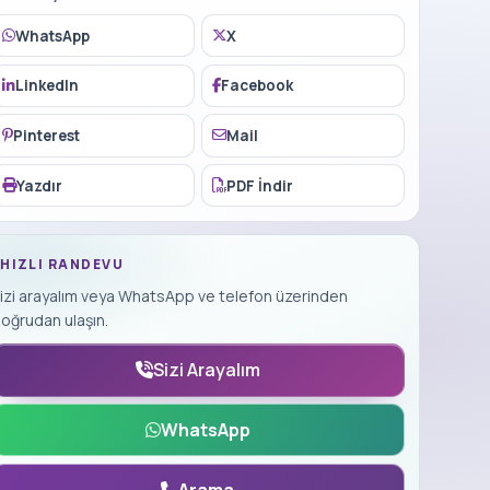
WhatsApp
X
LinkedIn
Facebook
Pinterest
Mail
Yazdır
PDF İndir
HIZLI RANDEVU
izi arayalım veya WhatsApp ve telefon üzerinden
oğrudan ulaşın.
Sizi Arayalım
WhatsApp
Arama