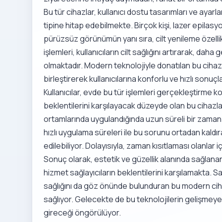
Bu tür cihazlar, kullanıcı dostu tasarımları ve ayarla
tipine hitap edebilmekte. Birçok kişi, lazer epilasy
pürüzsüz görünümün yanı sıra, cilt yenileme özelli
işlemleri, kullanıcıların cilt sağlığını artırarak, d
olmaktadır. Modern teknolojiyle donatılan bu cihaz,
birleştirerek kullanıcılarına konforlu ve hızlı sonuç
Kullanıcılar, evde bu tür işlemleri gerçekleştirme 
beklentilerini karşılayacak düzeyde olan bu cihazlar
ortamlarında uygulandığında uzun süreli bir zaman a
hızlı uygulama süreleri ile bu sorunu ortadan kald
edilebiliyor. Dolayısıyla, zaman kısıtlaması olanlar iç
Sonuç olarak, estetik ve güzellik alanında sağlanan
hizmet sağlayıcıların beklentilerini karşılamakta. 
sağlığını da göz önünde bulunduran bu modern cihazl
sağlıyor. Gelecekte de bu teknolojilerin gelişmey
gireceği öngörülüyor.