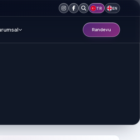
TR
EN
urumsal
Randevu