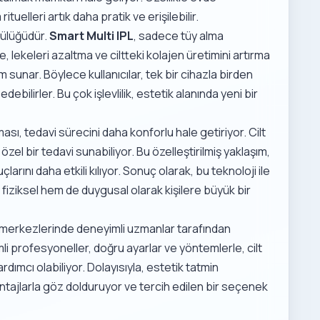
rituelleri artık daha pratik ve erişilebilir.
lülüğüdür.
Smart Multi IPL
, sadece tüy alma
 lekeleri azaltma ve ciltteki kolajen üretimini artırma
üm sunar. Böylece kullanıcılar, tek bir cihazla birden
bilirler. Bu çok işlevlilik, estetik alanında yeni bir
ması, tedavi sürecini daha konforlu hale getiriyor. Cilt
zel bir tedavi sunabiliyor. Bu özelleştirilmiş yaklaşım,
rını daha etkili kılıyor. Sonuç olarak, bu teknoloji ile
fiziksel hem de duygusal olarak kişilere büyük bir
 merkezlerinde deneyimli uzmanlar tarafından
imli profesyoneller, doğru ayarlar ve yöntemlerle, cilt
dımcı olabiliyor. Dolayısıyla, estetik tatmin
antajlarla göz dolduruyor ve tercih edilen bir seçenek