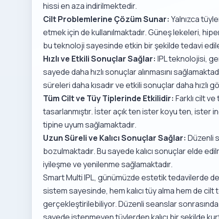
hissi en aza indirilmektedir.
Cilt Problemlerine Çözüm Sunar:
Yalnızca tüyle
etmek için de kullanılmaktadır. Güneş lekeleri, hipe
bu teknoloji sayesinde etkin bir şekilde tedavi edil
Hızlı ve Etkili Sonuçlar Sağlar:
IPL teknolojisi, ge
sayede daha hızlı sonuçlar alınmasını sağlamaktadı
süreleri daha kısadır ve etkili sonuçlar daha hızlı
Tüm Cilt ve Tüy Tiplerinde Etkilidir:
Farklı cilt v
tasarlanmıştır. İster açık ten ister koyu ten, ister in
tipine uyum sağlamaktadır.
Uzun Süreli ve Kalıcı Sonuçlar Sağlar:
Düzenli 
bozulmaktadır. Bu sayede kalıcı sonuçlar elde edilm
iyileşme ve yenilenme sağlamaktadır.
Smart Multi IPL, günümüzde estetik tedavilerde devr
sistem sayesinde, hem kalıcı tüy alma hem de cilt te
gerçekleştirilebiliyor. Düzenli seanslar sonrası
sayede istenmeyen tüylerden kalıcı bir şekilde ku