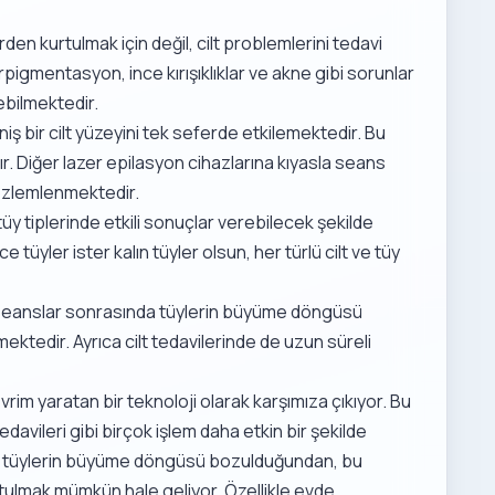
rden kurtulmak için değil, cilt problemlerini tedavi
rpigmentasyon, ince kırışıklıklar ve akne gibi sorunlar
ebilmektedir.
niş bir cilt yüzeyini tek seferde etkilemektedir. Bu
r. Diğer lazer epilasyon cihazlarına kıyasla seans
 gözlemlenmektedir.
e tüy tiplerinde etkili sonuçlar verebilecek şekilde
ce tüyler ister kalın tüyler olsun, her türlü cilt ve tüy
seanslar sonrasında tüylerin büyüme döngüsü
ektedir. Ayrıca cilt tedavilerinde de uzun süreli
im yaratan bir teknoloji olarak karşımıza çıkıyor. Bu
davileri gibi birçok işlem daha etkin bir şekilde
nda tüylerin büyüme döngüsü bozulduğundan, bu
rtulmak mümkün hale geliyor. Özellikle evde