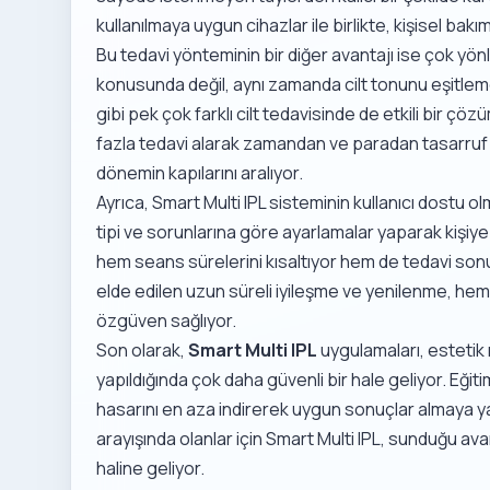
kullanılmaya uygun cihazlar ile birlikte, kişisel bakım 
Bu tedavi yönteminin bir diğer avantajı ise çok yön
konusunda değil, aynı zamanda cilt tonunu eşitleme,
gibi pek çok farklı cilt tedavisinde de etkili bir çöz
fazla tedavi alarak zamandan ve paradan tasarruf ede
dönemin kapılarını aralıyor.
Ayrıca, Smart Multi IPL sisteminin kullanıcı dostu ol
tipi ve sorunlarına göre ayarlamalar yaparak kişiye ö
hem seans sürelerini kısaltıyor hem de tedavi sonuçla
elde edilen uzun süreli iyileşme ve yenilenme, hem 
özgüven sağlıyor.
Son olarak,
Smart Multi IPL
uygulamaları, estetik
yapıldığında çok daha güvenli bir hale geliyor. Eğit
hasarını en aza indirerek uygun sonuçlar almaya yar
arayışında olanlar için Smart Multi IPL, sunduğu av
haline geliyor.