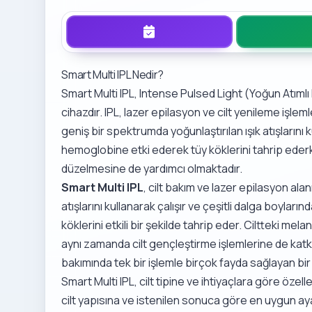
Smart Multi IPL Nedir?
Smart Multi IPL, Intense Pulsed Light (Yoğun Atımlı 
cihazdır. IPL, lazer epilasyon ve cilt yenileme işlemle
geniş bir spektrumda yoğunlaştırılan ışık atışlarını k
hemoglobine etki ederek tüy köklerini tahrip eder
düzelmesine de yardımcı olmaktadır.
Smart Multi IPL
, cilt bakım ve lazer epilasyon alan
atışlarını kullanarak çalışır ve çeşitli dalga boyların
köklerini etkili bir şekilde tahrip eder. Ciltteki mel
aynı zamanda cilt gençleştirme işlemlerine de katkı 
bakımında tek bir işlemle birçok fayda sağlayan b
Smart Multi IPL, cilt tipine ve ihtiyaçlara göre özelle
cilt yapısına ve istenilen sonuca göre en uygun ayar 