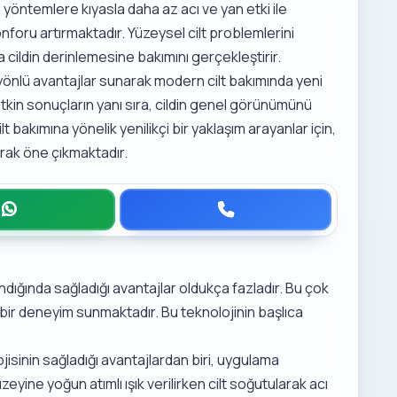
yöntemlere kıyasla daha az acı ve yan etki ile
foru artırmaktadır. Yüzeysel cilt problemlerini
ildin derinlemesine bakımını gerçekleştirir.
k yönlü avantajlar sunarak modern cilt bakımında yeni
etkin sonuçların yanı sıra, cildin genel görünümünü
Cilt bakımına yönelik yenilikçi bir yaklaşım arayanlar için,
arak öne çıkmaktadır.
ndığında sağladığı avantajlar oldukça fazladır. Bu çok
z bir deneyim sunmaktadır. Bu teknolojinin başlıca
jisinin sağladığı avantajlardan biri, uygulama
zeyine yoğun atımlı ışık verilirken cilt soğutularak acı