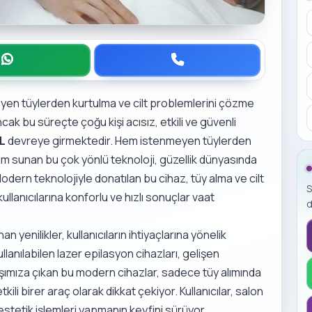
yen tüylerden kurtulma ve cilt problemlerini çözme
ak bu süreçte çoğu kişi acısız, etkili ve güvenli
PL
devreye girmektedir. Hem istenmeyen tüylerden
m sunan bu çok yönlü teknoloji, güzellik dünyasında
Modern teknolojiyle donatılan bu cihaz, tüy alma ve cilt
S
ullanıcılarına konforlu ve hızlı sonuçlar vaat
d
yenilikler, kullanıcıların ihtiyaçlarına yönelik
anılabilen lazer epilasyon cihazları, gelişen
Karşımıza çıkan bu modern cihazlar, sadece tüy alımında
ili birer araç olarak dikkat çekiyor. Kullanıcılar, salon
estetik işlemleri yapmanın keyfini sürüyor.