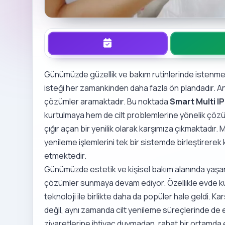
Günümüzde güzellik ve bakım rutinlerinde istenme
isteği her zamankinden daha fazla ön plandadır. Anc
çözümler aramaktadır. Bu noktada
Smart Multi I
kurtulmaya hem de cilt problemlerine yönelik çözü
çığır açan bir yenilik olarak karşımıza çıkmaktadır. 
yenileme işlemlerini tek bir sistemde birleştirerek k
etmektedir.
Günümüzde estetik ve kişisel bakım alanında yaşanan 
çözümler sunmaya devam ediyor. Özellikle evde kull
teknoloji ile birlikte daha da popüler hale geldi. 
değil, aynı zamanda cilt yenileme süreçlerinde de etk
ziyaretlerine ihtiyaç duymadan, rahat bir ortamda 