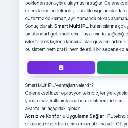
beklenen sonuçlara ulaşmasını sağlar. Geleneksel 
sonuçlanan bu teknoloji, estetik uygulamalarda kon
düzeltmekle kalmaz, aynı zamanda birkaç aşamada c
Sonuç olarak,
Smart Multi IPL
, kullanıcılarına ço
bir standart getirmektedir. Tüy alımında sağladığı 
iyileştirerek kişilerin kendine olan güvenini artırır. 
bu sistem hem pratik hem de etkili bir seçenek ol
Smart Multi IPL Avantajları Nelerdir?
Geleneksel lazer epilasyon teknolojileriyle kıyasla
yönlü cihaz, kullanıcılarına hem etkili hem de acısı
avantajları aşağıdaki gibidir:
Acısız ve Konforlu Uygulama Sağlar:
IPL teknolo
sırasında hissedilen acının minimal olmasıdır. Cilt yü