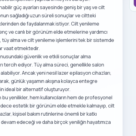
nabilir güç ayarları sayesinde geniş bir yaş ve cilt
onun sağladığı uzun süreli sonuçlar ve ciltteki
klerinden de faydalanmak istiyor. Cilt yenileme
aha genç ve canlı bir görünüm elde etmelerine yardımcı
 tüy alma ve cilt yenileme işlemlerini tek bir sistemde
lar vaat etmektedir.
konusundaki güvenlik ve etkili sonuçlar alma
ı tercih ediyor. Tüy alma süreci, genellikle salon
labiliyor. Ancak yeni nesil lazer epilasyon cihazları,
ırarak, günlük yaşamın akışına kolayca entegre
in ideal bir alternatif oluşturuyor.
 bu yenilikler, hem kullanıcıların hem de profesyonel
Sadece estetik bir görünüm elde etmekle kalmayıp, cilt
ar, kişisel bakım rutinlerine önemli bir katkı
e devam edeceği ve daha birçok yeniliğin hayatımıza