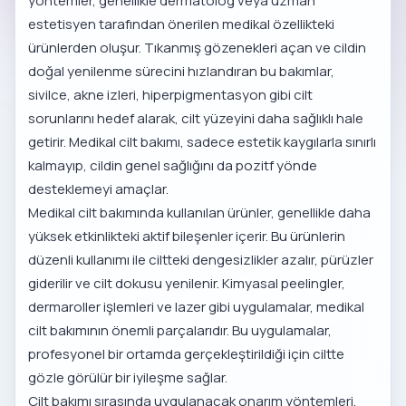
yöntemler, genellikle dermatolog veya uzman
estetisyen tarafından önerilen medikal özellikteki
ürünlerden oluşur. Tıkanmış gözenekleri açan ve cildin
doğal yenilenme sürecini hızlandıran bu bakımlar,
sivilce, akne izleri, hiperpigmentasyon gibi cilt
sorunlarını hedef alarak, cilt yüzeyini daha sağlıklı hale
getirir. Medikal cilt bakımı, sadece estetik kaygılarla sınırlı
kalmayıp, cildin genel sağlığını da pozitf yönde
desteklemeyi amaçlar.
Medikal cilt bakımında kullanılan ürünler, genellikle daha
yüksek etkinlikteki aktif bileşenler içerir. Bu ürünlerin
düzenli kullanımı ile ciltteki dengesizlikler azalır, pürüzler
giderilir ve cilt dokusu yenilenir. Kimyasal peelingler,
dermaroller işlemleri ve lazer gibi uygulamalar, medikal
cilt bakımının önemli parçalarıdır. Bu uygulamalar,
profesyonel bir ortamda gerçekleştirildiği için ciltte
gözle görülür bir iyileşme sağlar.
Cilt bakımı sırasında uygulanacak onarım yöntemleri,