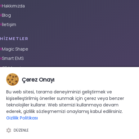
Hakkımızda
Blog
İletişim
HIZMETLER
Magic Shape
Smart EMS
G5 Masajı
Tüm Vücut Epilasyon (Erkek)
Çerez Onayı
Tüm Vücut Epilasyon (Kadın)
Bu web sitesi, tarama deneyiminizi geliştirmek ve
Protez Tırnak
kişiselleştirilmiş öneriler sunmak için çerez veya benzer
teknolojiler kullanır. Web sitemizi kullanmaya devam
İLETIŞIM
ederek, gizlilik sözleşmemizi onaylamış kabul edilirsiniz.
Gizlilik Politikası
+90 533 038 48 24
hello@renewandrevive.co
DÜZENLE
Merkez Mah., Abide-i Hürriyet Cad. Üçler Apt, No:141 Kat:1 D:1,