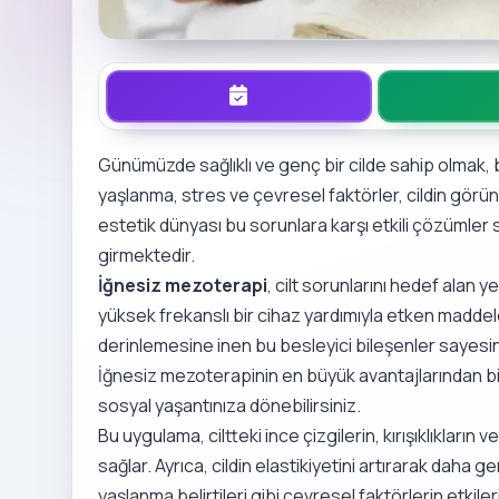
Günümüzde sağlıklı ve genç bir cilde sahip olmak, b
yaşlanma, stres ve çevresel faktörler, cildin gör
estetik dünyası bu sorunlara karşı etkili çözümle
girmektedir.
İğnesiz mezoterapi
, cilt sorunlarını hedef alan y
yüksek frekanslı bir cihaz yardımıyla etken maddeler
derinlemesine inen bu besleyici bileşenler sayesind
İğnesiz mezoterapinin en büyük avantajlarından biri
sosyal yaşantınıza dönebilirsiniz.
Bu uygulama, ciltteki ince çizgilerin, kırışıklıkları
sağlar. Ayrıca, cildin elastikiyetini artırarak daha
yaşlanma belirtileri gibi çevresel faktörlerin etkile