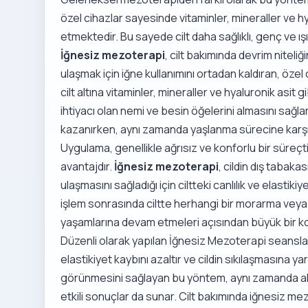
özel cihazlar sayesinde vitaminler, mineraller ve h
etmektedir. Bu sayede cilt daha sağlıklı, genç ve ış
İğnesiz mezoterapi
, cilt bakımında devrim niteli
ulaşmak için iğne kullanımını ortadan kaldıran, özel
cilt altına vitaminler, mineraller ve hyaluronik asit
ihtiyacı olan nemi ve besin öğelerini almasını sağlar.
kazanırken, aynı zamanda yaşlanma sürecine karşı 
Uygulama, genellikle ağrısız ve konforlu bir süreçt
avantajdır.
İğnesiz mezoterapi
, cildin dış tabaka
ulaşmasını sağladığı için ciltteki canlılık ve elastiki
işlem sonrasında ciltte herhangi bir morarma veya kı
yaşamlarına devam etmeleri açısından büyük bir kol
Düzenli olarak yapılan İğnesiz Mezoterapi seansları
elastikiyet kaybını azaltır ve cildin sıkılaşmasına y
görünmesini sağlayan bu yöntem, aynı zamanda ak
etkili sonuçlar da sunar. Cilt bakımında iğnesiz me