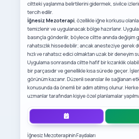
ciltteki yaşlanma belirtilerini gidermek, sivilce izle
tercih edilir.
İğnesiz Mezoterapi
, özellikle iğne korkusu olanl
temizlenir ve uygulanacak bölge hazırlanır. Uygula
basınçla gönderilir, böylece ciltte anında değişim gö
rahatsızlık hissedebilir; ancak anesteziye gerek
hızlı ve rahatsız edici olmaktan uzak bir deneyim s
Uygulama sonrasında ciltte hafif bir kızarıklık olab
bir parçasıdır ve genellikle kısa sürede geçer. İşl
görünüm kazanır. Düzenli seanslar ile sağlanan etkile
konusunda da önemli bir adım atılmış olunur. Herkesin
uzmanlar tarafından kişiye özel planlamalar yapılm
İğnesiz Mezoterapinin Faydaları