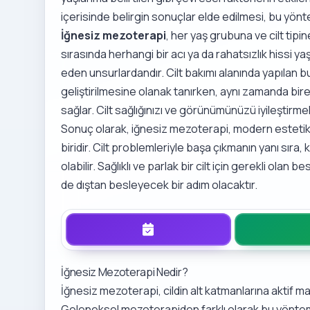
içerisinde belirgin sonuçlar elde edilmesi, bu yönte
İğnesiz mezoterapi
, her yaş grubuna ve cilt tipi
sırasında herhangi bir acı ya da rahatsızlık hissi 
eden unsurlardandır. Cilt bakımı alanında yapılan b
geliştirilmesine olanak tanırken, aynı zamanda birey
sağlar. Cilt sağlığınızı ve görünümünüzü iyileştirme
Sonuç olarak, iğnesiz mezoterapi, modern estetik
biridir. Cilt problemleriyle başa çıkmanın yanı sıra
olabilir. Sağlıklı ve parlak bir cilt için gerekli olan
de dıştan besleyecek bir adım olacaktır.
İğnesiz Mezoterapi Nedir?
İğnesiz mezoterapi, cildin alt katmanlarına aktif ma
Geleneksel mezoterapiden farklı olarak bu yöntem