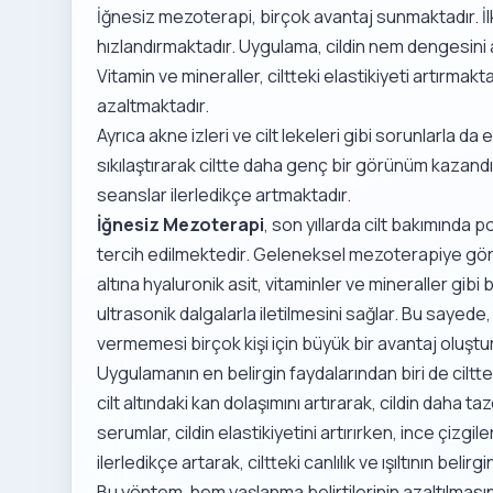
İğnesiz mezoterapi, birçok avantaj sunmaktadır. İlk
hızlandırmaktadır. Uygulama, cildin nem dengesini
Vitamin ve mineraller, ciltteki elastikiyeti artırmakt
azaltmaktadır.
Ayrıca akne izleri ve cilt lekeleri gibi sorunlarla da
sıkılaştırarak ciltte daha genç bir görünüm kazandırma
seanslar ilerledikçe artmaktadır.
İğnesiz Mezoterapi
, son yıllarda cilt bakımında 
tercih edilmektedir. Geleneksel mezoterapiye gör
altına hyaluronik asit, vitaminler ve mineraller g
ultrasonik dalgalarla iletilmesini sağlar. Bu sayede, 
vermemesi birçok kişi için büyük bir avantaj oluştu
Uygulamanın en belirgin faydalarından biri de ciltt
cilt altındaki kan dolaşımını artırarak, cildin daha t
serumlar, cildin elastikiyetini artırırken, ince çizgi
ilerledikçe artarak, ciltteki canlılık ve ışıltının bel
Bu yöntem, hem yaşlanma belirtilerinin azaltılmas