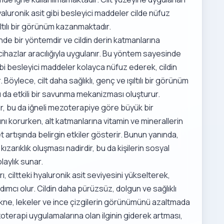
yaluronik asit gibi besleyici maddeler cilde nüfuz
ıltılı bir görünüm kazanmaktadır.
ğinde bir yöntemdir ve cildin derin katmanlarına
 cihazlar aracılığıyla uygulanır. Bu yöntem sayesinde
 gibi besleyici maddeler kolayca nüfuz ederek, cildin
 Böylece, cilt daha sağlıklı, genç ve ışıltılı bir görünüm
da etkili bir savunma mekanizması oluşturur.
ir, bu da iğneli mezoterapiye göre büyük bir
sını korurken, alt katmanlarına vitamin ve minerallerin
yet artışında belirgin etkiler gösterir. Bunun yanında,
zarıklık oluşması nadirdir, bu da kişilerin sosyal
aylık sunar.
, ciltteki hyaluronik asit seviyesini yükselterek,
ardımcı olur. Cildin daha pürüzsüz, dolgun ve sağlıklı
ne, lekeler ve ince çizgilerin görünümünü azaltmada
zoterapi uygulamalarına olan ilginin giderek artması,