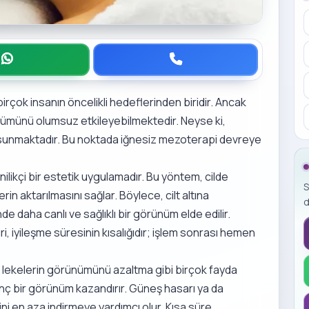
irçok insanın öncelikli hedeflerinden biridir. Ancak
ünümünü olumsuz etkileyebilmektedir. Neyse ki,
r sunmaktadır. Bu noktada iğnesiz mezoterapi devreye
enilikçi bir estetik uygulamadır. Bu yöntem, cilde
S
in aktarılmasını sağlar. Böylece, cilt altına
d
e daha canlı ve sağlıklı bir görünüm elde edilir.
, iyileşme süresinin kısalığıdır; işlem sonrası hemen
n ve lekelerin görünümünü azaltma gibi birçok fayda
 genç bir görünüm kazandırır. Güneş hasarı ya da
rini en aza indirmeye yardımcı olur. Kısa süre