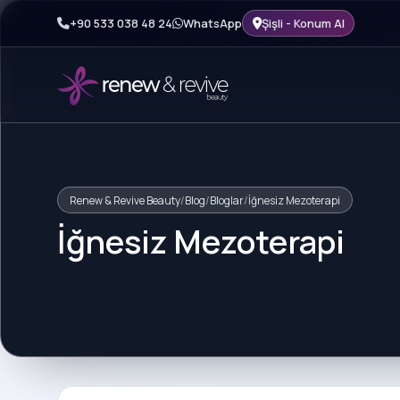
+90 533 038 48 24
WhatsApp
Şişli - Konum Al
Renew & Revive Beauty
/
Blog
/
Bloglar
/
İğnesiz Mezoterapi
İğnesiz Mezoterapi