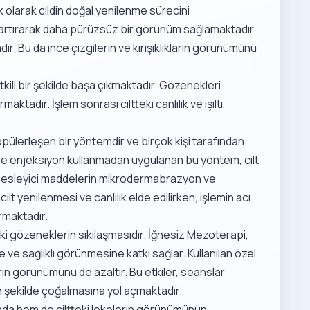
 olarak cildin doğal yenilenme sürecini
 artırarak daha pürüzsüz bir görünüm sağlamaktadır.
adır. Bu da ince çizgilerin ve kırışıklıkların görünümünü
 etkili bir şekilde başa çıkmaktadır. Gözenekleri
ktadır. İşlem sonrası ciltteki canlılık ve ışıltı,
popülerleşen bir yöntemdir ve birçok kişi tarafından
e enjeksiyon kullanmadan uygulanan bu yöntem, cilt
ibi besleyici maddelerin mikrodermabrazyon ve
cilt yenilenmesi ve canlılık elde edilirken, işlemin acı
rmaktadır.
eki gözeneklerin sıkılaşmasıdır. İğnesiz Mezoterapi,
aze ve sağlıklı görünmesine katkı sağlar. Kullanılan özel
lerin görünümünü de azaltır. Bu etkiler, seanslar
irgin şekilde çoğalmasına yol açmaktadır.
ında hem de ciltteki lekelerin görünümünün