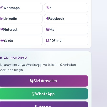
WhatsApp
X
LinkedIn
Facebook
Pinterest
Mail
Yazdır
PDF İndir
HIZLI RANDEVU
izi arayalım veya WhatsApp ve telefon üzerinden
oğrudan ulaşın.
Sizi Arayalım
WhatsApp
Arama