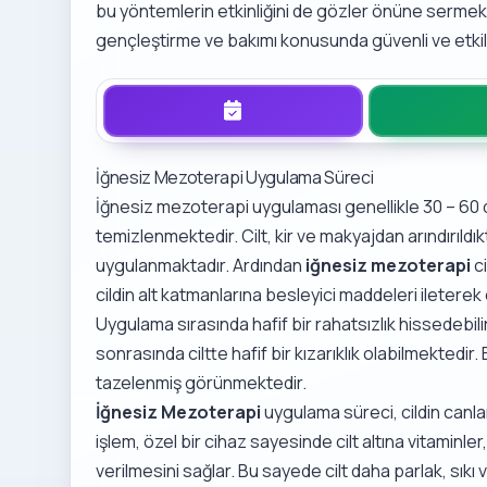
bu yöntemlerin etkinliğini de gözler önüne sermekt
gençleştirme ve bakımı konusunda güvenli ve etkil
İğnesiz Mezoterapi Uygulama Süreci
İğnesiz mezoterapi uygulaması genellikle 30 – 60
temizlenmektedir. Cilt, kir ve makyajdan arındırıldı
uygulanmaktadır. Ardından
iğnesiz mezoterapi
ci
cildin alt katmanlarına besleyici maddeleri ileterek
Uygulama sırasında hafif bir rahatsızlık hissedebil
sonrasında ciltte hafif bir kızarıklık olabilmekted
tazelenmiş görünmektedir.
İğnesiz Mezoterapi
uygulama süreci, cildin canla
işlem, özel bir cihaz sayesinde cilt altına vitaminle
verilmesini sağlar. Bu sayede cilt daha parlak, sık