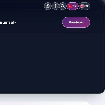
TR
EN
urumsal
Randevu