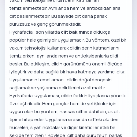
vakum teknolojisi ile cildin derin katmanları
temizlenmektedir. Aynı anda nem ve antioksidanlarla
cilt beslenmektedir. Bu sayede cilt daha parlak,
pürüzsüz ve genç görünmektedir.
Hydrafacial, son yıllarda
cilt bakımı
nda oldukça
popüler hale gelmiş bir uygulamadır. Bu yöntem, özel bir
vakum teknolojisi kullanarak cildin derin katmanlarını
temizlerken, aynı anda nem ve antioksidanlarla cildi
besler. Bu etkileşim, cildin görünümünü önemli ölçüde
iyileştirir ve daha sağlıklı bir hava katmaya yardımcı olur.
Uygulamanın temel amacı, cildin doğal dengesini
sağlamak ve yaşlanma belirtilerini azaltmaktır.
Hydrafacial uygulaması, cildin farklı ihtiyaçlarına yönelik
özelleştirilebilir. Hem gençler hem de yetişkinler için
uygun olan bu yöntem, hassas ciltler dahil birçok cilt
tipine hitap eder. Uygulama sırasında ciltteki ölü deri
hücreleri, siyah noktalar ve diğer kirleticiler etkili bir
şekilde temizlenir. Böylece, cilt daha pürüzsüz, parlak