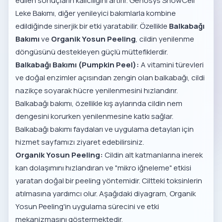
edilen sonuçların kalıcılığını artırır. Genosys SnowCell
Leke Bakımı, diğer yenileyici bakımlarla kombine
edildiğinde sinerjik bir etki yaratabilir. Özellikle
Balkabağı
Bakımı
ve
Organik Yosun Peeling
, cildin yenilenme
döngüsünü destekleyen güçlü müttefiklerdir.
Balkabağı Bakımı (Pumpkin Peel):
A vitamini türevleri
ve doğal enzimler açısından zengin olan balkabağı, cildi
nazikçe soyarak hücre yenilenmesini hızlandırır.
Balkabağı bakımı, özellikle kış aylarında cildin nem
dengesini korurken yenilenmesine katkı sağlar.
Balkabağı bakımı faydaları
ve uygulama detayları için
hizmet sayfamızı ziyaret edebilirsiniz.
Organik Yosun Peeling:
Cildin alt katmanlarına inerek
kan dolaşımını hızlandıran ve "mikro iğneleme" etkisi
yaratan doğal bir peeling yöntemidir. Ciltteki toksinlerin
atılmasına yardımcı olur. Aşağıdaki diyagram, Organik
Yosun Peeling'in uygulama sürecini ve etki
mekanizmasını göstermektedir.