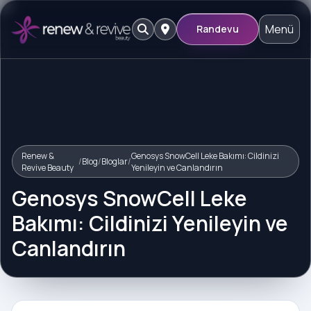
Menü
Randevu
Renew &
Genosys SnowCell Leke Bakımı: Cildinizi
/
Blog
/
Bloglar
/
Revive Beauty
Yenileyin ve Canlandırın
Genosys SnowCell Leke
Bakımı: Cildinizi Yenileyin ve
Canlandırın