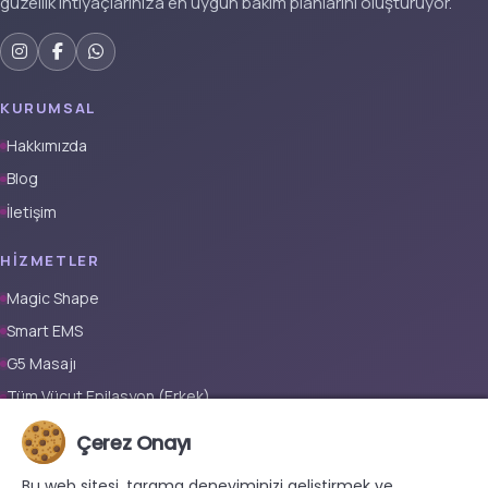
güzellik ihtiyaçlarınıza en uygun bakım planlarını oluşturuyor.
KURUMSAL
Hakkımızda
Blog
İletişim
HIZMETLER
Magic Shape
Smart EMS
G5 Masajı
Tüm Vücut Epilasyon (Erkek)
Tüm Vücut Epilasyon (Kadın)
Çerez Onayı
Protez Tırnak
Bu web sitesi, tarama deneyiminizi geliştirmek ve