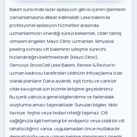
Bakım sürecinde lazer epilasyon gibi ısı içeren işlemlerin
zamanlamasına dikkat edilmelidir. Leke bakımı ile
profesyonel epilasyon hizmetleri
arasında
uzmanlarımızın önerdiği süreyi beklemek, cildin tahriş
olmasını engeller. Mayo Clinic uzmanları, kimyasal
peeling sonrası cilt bakımının iyileşme sürecini
hızlandırdığını belirtmektedir (
Mayo Clinic
).
Genosys SnowCell Leke Bakımı, Renew & Revive'ın
uzman kadrosu tarafından cildinizin ihtiyaçlarına özel
olarak planlanır. Daha aydınlık, eşit tonlu ve canlı bir
cilde kavuşmak için bizimle iletişime geçebilirsiniz.
Bu içerik yalnızca genel bilgilendirme ve farkındalık
oluşturma amacı taşımaktadır. Sunulan bilgiler, tıbbi
tavsiye, teşhis veya tedavi niteliği taşımaz. Cilt
sağlığınızla ilgili herhangi bir endişeniz veya ciddi bir cilt
rahatsızlığınız varsa, uygulamadan önce mutlaka bir
dermatoloğa veya uzman hekime danışmanız önerilir.