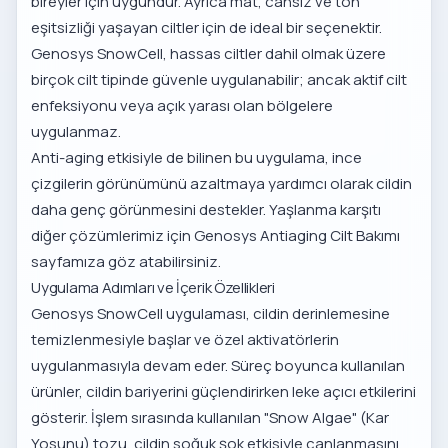
bireyler için uygundur. Ayrıca mat, cansız ve ton
eşitsizliği yaşayan ciltler için de ideal bir seçenektir.
Genosys SnowCell, hassas ciltler dahil olmak üzere
birçok cilt tipinde güvenle uygulanabilir; ancak aktif cilt
enfeksiyonu veya açık yarası olan bölgelere
uygulanmaz.
Anti-aging etkisiyle de bilinen bu uygulama, ince
çizgilerin görünümünü azaltmaya yardımcı olarak cildin
daha genç görünmesini destekler. Yaşlanma karşıtı
diğer çözümlerimiz için
Genosys Antiaging Cilt Bakımı
sayfamıza göz atabilirsiniz.
Uygulama Adımları ve İçerik Özellikleri
Genosys SnowCell uygulaması, cildin derinlemesine
temizlenmesiyle başlar ve özel aktivatörlerin
uygulanmasıyla devam eder. Süreç boyunca kullanılan
ürünler, cildin bariyerini güçlendirirken leke açıcı etkilerini
gösterir. İşlem sırasında kullanılan "Snow Algae" (Kar
Yosunu) tozu, cildin soğuk şok etkisiyle canlanmasını