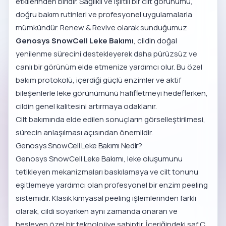
etkilerinden biridir. Sağlıklı ve ışıltılı bir cilt görünümü,
doğru bakım rutinleri ve profesyonel uygulamalarla
mümkündür. Renew & Revive olarak sunduğumuz
Genosys SnowCell Leke Bakımı
, cildin doğal
yenilenme sürecini destekleyerek daha pürüzsüz ve
canlı bir görünüm elde etmenize yardımcı olur. Bu özel
bakım protokolü, içerdiği güçlü enzimler ve aktif
bileşenlerle leke görünümünü hafifletmeyi hedeflerken,
cildin genel kalitesini artırmaya odaklanır.
Cilt bakımında elde edilen sonuçların görselleştirilmesi,
sürecin anlaşılması açısından önemlidir.
Genosys SnowCell Leke Bakımı Nedir?
Genosys SnowCell Leke Bakımı, leke oluşumunu
tetikleyen mekanizmaları baskılamaya ve cilt tonunu
eşitlemeye yardımcı olan profesyonel bir enzim peeling
sistemidir. Klasik kimyasal peeling işlemlerinden farklı
olarak, cildi soyarken aynı zamanda onaran ve
besleyen özel bir teknolojiye sahiptir. İçeriğindeki saf C