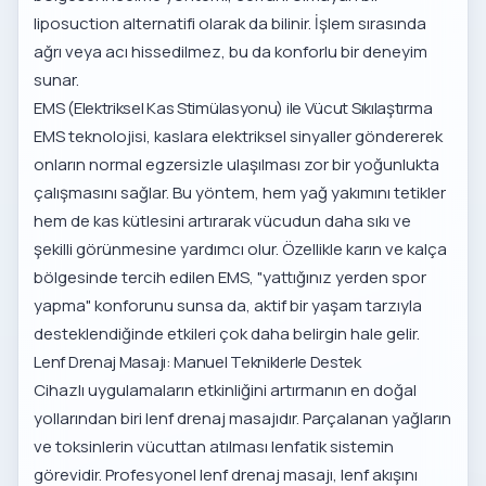
liposuction alternatifi olarak da bilinir. İşlem sırasında
ağrı veya acı hissedilmez, bu da konforlu bir deneyim
sunar.
EMS (Elektriksel Kas Stimülasyonu) ile Vücut Sıkılaştırma
EMS teknolojisi, kaslara elektriksel sinyaller göndererek
onların normal egzersizle ulaşılması zor bir yoğunlukta
çalışmasını sağlar. Bu yöntem, hem yağ yakımını tetikler
hem de kas kütlesini artırarak vücudun daha sıkı ve
şekilli görünmesine yardımcı olur. Özellikle karın ve kalça
bölgesinde tercih edilen EMS, "yattığınız yerden spor
yapma" konforunu sunsa da, aktif bir yaşam tarzıyla
desteklendiğinde etkileri çok daha belirgin hale gelir.
Lenf Drenaj Masajı: Manuel Tekniklerle Destek
Cihazlı uygulamaların etkinliğini artırmanın en doğal
yollarından biri lenf drenaj masajıdır. Parçalanan yağların
ve toksinlerin vücuttan atılması lenfatik sistemin
görevidir. Profesyonel
lenf drenaj masajı
, lenf akışını