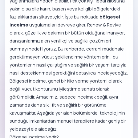
yağlanmalara neden olabilir. Pek çok kişi, ideal kilosuna
yakın olsa bile karın, basen veya kol gibi bölgelerdeki
fazlalıklardan şikayetçidir. İşte bu noktada
bölgesel
incelme
uygulamaları devreye girer. Renew & Revive
olarak, güzellik ve bakımın bir bütün olduğuna inanıyor;
danışanlarımıza en yenilikçi ve sağlıklı çözümleri
sunmayı hedefliyoruz. Bu rehberde, cerrahi müdahale
gerektirmeyen vücut şekillendirme yöntemlerini, bu
yöntemlerin nasıl çalıştığını ve sağlıklı bir yaşam tarzıyla
nasıl desteklenmesi gerektiğini detaylıca inceleyeceğiz.
Bölgesel incelme, genel bir kilo verme yöntemi olarak
değil, vücut konturunu iyileştirme sanatı olarak
görülmelidir. Amacımız, sadece incelmek değil, aynı
zamanda daha sıkı, fit ve sağlıklı bir görünüme
kavuşmaktır. Aşağıda yer alan bölümlerde, teknolojinin
sunduğu imkanlardan manuel terapilere kadar geniş bir
yelpazeyi ele alacağız.
Bölgesel İncelme Nedir?