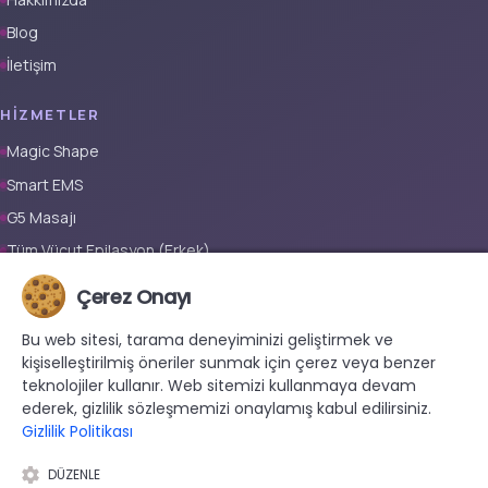
Blog
İletişim
HIZMETLER
Magic Shape
Smart EMS
G5 Masajı
Tüm Vücut Epilasyon (Erkek)
Tüm Vücut Epilasyon (Kadın)
Çerez Onayı
Protez Tırnak
Bu web sitesi, tarama deneyiminizi geliştirmek ve
kişiselleştirilmiş öneriler sunmak için çerez veya benzer
İLETIŞIM
teknolojiler kullanır. Web sitemizi kullanmaya devam
+90 533 038 48 24
ederek, gizlilik sözleşmemizi onaylamış kabul edilirsiniz.
Gizlilik Politikası
hello@renewandrevive.co
Merkez Mah., Abide-i Hürriyet Cad. Üçler Apt, No:141 Kat:1 D:1,
DÜZENLE
34381 Şişli/İstanbul