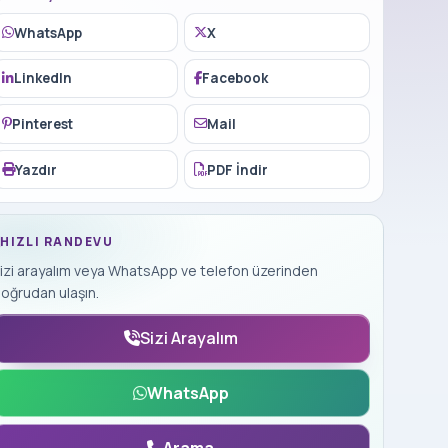
WhatsApp
X
LinkedIn
Facebook
Pinterest
Mail
Yazdır
PDF İndir
HIZLI RANDEVU
izi arayalım veya WhatsApp ve telefon üzerinden
oğrudan ulaşın.
Sizi Arayalım
WhatsApp
Arama