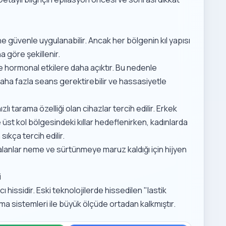
güvenle uygulanabilir. Ancak her bölgenin kıl yapısı
a göre şekillenir.
e hormonal etkilere daha açıktır. Bu nedenle
aha fazla seans gerektirebilir ve hassasiyetle
zlı tarama özelliği olan cihazlar tercih edilir.
Erkek
st kol bölgesindeki kıllar hedeflenirken,
kadınlarda
sıkça tercih edilir.
bi alanlar neme ve sürtünmeye maruz kaldığı için hijyen
i
ı hissidir. Eski teknolojilerde hissedilen "lastik
 sistemleri ile büyük ölçüde ortadan kalkmıştır.