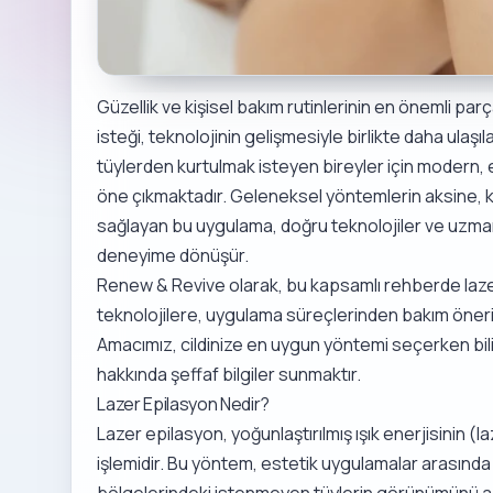
Güzellik ve kişisel bakım rutinlerinin en önemli par
isteği, teknolojinin gelişmesiyle birlikte daha ulaşıla
tüylerden kurtulmak isteyen bireyler için modern, 
öne çıkmaktadır. Geleneksel yöntemlerin aksine, kı
sağlayan bu uygulama, doğru teknolojiler ve uzman e
deneyime dönüşür.
Renew & Revive olarak, bu kapsamlı rehberde laze
teknolojilere, uygulama süreçlerinden bakım öneril
Amacımız, cildinize en uygun yöntemi seçerken bil
hakkında şeffaf bilgiler sunmaktır.
Lazer Epilasyon Nedir?
Lazer epilasyon, yoğunlaştırılmış ışık enerjisinin (laz
işlemidir. Bu yöntem, estetik uygulamalar arasında e
bölgelerindeki istenmeyen tüylerin görünümünü a