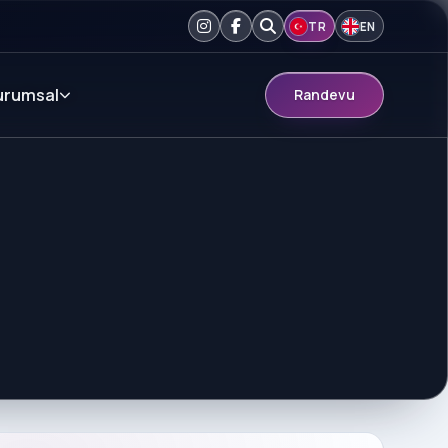
TR
EN
urumsal
Randevu