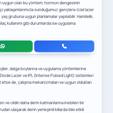
için uygun olan bu yöntem, hormon dengesinin
likçi yaklaşımlarımızla sunduğumuz
gençlere özel lazer
, yaş grubuna uygun planlamalar yapılabilir. Hamilelik,
an ilaç kullanımı gibi durumlarda ise uygulama
lojiler, dalga boylarına ve uygulama yöntemlerine
a Diode Lazer ve IPL (Intense Pulsed Light) sistemleri
et etse de, çalışma mekanizmaları ve uygun oldukları
n ve cildin daha derin katmanlarına inebilen bir
udan ulaşarak derin yerleşimli kıllarda bile etkili