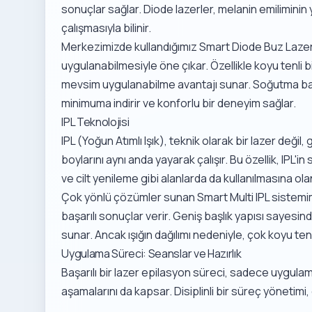
sonuçlar sağlar. Diode lazerler, melanin emilimini
çalışmasıyla bilinir.
Merkezimizde kullandığımız
Smart Diode Buz Lazer
uygulanabilmesiyle öne çıkar. Özellikle koyu tenli b
mevsim uygulanabilme avantajı sunar. Soğutma başlı
minimuma indirir ve konforlu bir deneyim sağlar.
IPL Teknolojisi
IPL (Yoğun Atımlı Işık), teknik olarak bir lazer değil,
boylarını aynı anda yayarak çalışır. Bu özellik, IPL
ve cilt yenileme gibi alanlarda da kullanılmasına ola
Çok yönlü çözümler sunan
Smart Multi IPL
sistemimi
başarılı sonuçlar verir. Geniş başlık yapısı sayesi
sunar. Ancak ışığın dağılımı nedeniyle, çok koyu ten
Uygulama Süreci: Seanslar ve Hazırlık
Başarılı bir lazer epilasyon süreci, sadece uygulama
aşamalarını da kapsar. Disiplinli bir süreç yönetimi