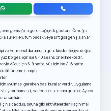
nin genişliğine göre değişiklik gösterir. Örneğin,
ka sürerken, tüm bacak veya sırt gibi geniş alanlar
lt tipi ve hormonal durumuna göre kişiden kişiye değişir.
 yüz bölgesi için ise 8-10 seans önerilmektedir.
yla vücut için 6-8 hafta, yüz için ise 4-6 hafta
an kritik öneme sahiptir.
nler
k için uyulması gereken bazı kurallar vardır. Uygulama
 vb. yapılmaması), sadece kısaltılması gerekir. Ayrıca
ı önemlidir.
 için sıcak duş, sauna gibi aktivitelerden kaçınılmalı
taylı bilgi için
epilasyon öncesi ve sonrası dikkat