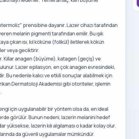
ermoliz" prensibine dayanır. Lazer cihazı tarafından
 veren melanin pigmenti tarafından emilir. Bu ışık
aya çıkan ısı, kıl köküne (folikül) iletilerek kökün
er veya geciktirir.
ıdır. Kıllar anagen (büyüme), katagen (geçiş) ve
ulunur. Lazer epilasyon, en çok anagen evresindeki,
dir. Bu nedenle kalıcı ve etkili sonuçlar alabilmek için
ikan Dermatoloji Akademisi
gibi otoriteler, işlemin
.
rengi için uygulanabilir bir yöntem olsa da, en ideal
ylerde görülür. Bunun nedeni, lazerin melanini hedef
adar yüksekse, lazerin kılı algılaması o kadar kolay olur.
tonlarında da güvenli uygulamalar mümkündür.