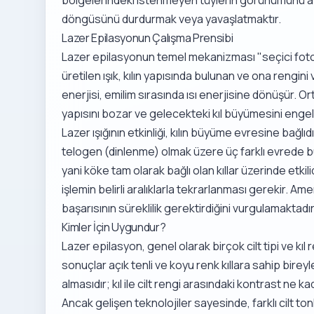
döngüsünü durdurmak veya yavaşlatmaktır.
Lazer Epilasyonun Çalışma Prensibi
Lazer epilasyonun temel mekanizması "seçici fotot
üretilen ışık, kılın yapısında bulunan ve ona rengini
enerjisi, emilim sırasında ısı enerjisine dönüşür. Ort
yapısını bozar ve gelecekteki kıl büyümesini engell
Lazer ışığının etkinliği, kılın büyüme evresine bağl
telogen (dinlenme) olmak üzere üç farklı evrede b
yani köke tam olarak bağlı olan kıllar üzerinde etkili
işlemin belirli aralıklarla tekrarlanması gerekir.
Amer
başarısının süreklilik gerektirdiğini vurgulamaktadır
Kimler İçin Uygundur?
Lazer epilasyon, genel olarak birçok cilt tipi ve kıl 
sonuçlar açık tenli ve koyu renk kıllara sahip bire
almasıdır; kıl ile cilt rengi arasındaki kontrast ne k
Ancak gelişen teknolojiler sayesinde, farklı cilt 