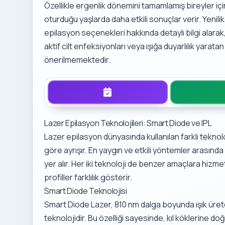
Özellikle ergenlik dönemini tamamlamış bireyler 
oturduğu yaşlarda daha etkili sonuçlar verir. Yeni
epilasyon seçenekleri
hakkında detaylı bilgi alarak
aktif cilt enfeksiyonları veya ışığa duyarlılık yarat
önerilmemektedir.
Lazer Epilasyon Teknolojileri: Smart Diode ve IPL
Lazer epilasyon dünyasında kullanılan farklı tekno
göre ayrışır. En yaygın ve etkili yöntemler arasınd
yer alır. Her iki teknoloji de benzer amaçlara hizm
profiller farklılık gösterir.
Smart Diode Teknolojisi
Smart Diode Lazer, 810 nm dalga boyunda ışık ürete
teknolojidir. Bu özelliği sayesinde, kıl köklerine doğr