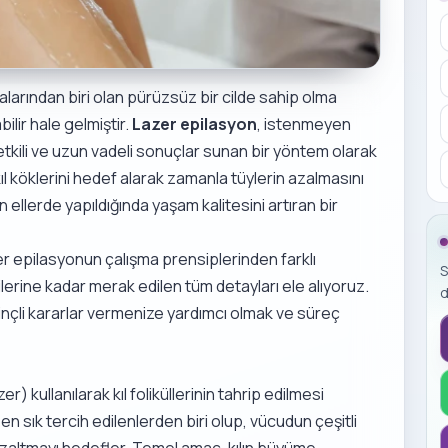
çalarından biri olan pürüzsüz bir cilde sahip olma
bilir hale gelmiştir.
Lazer epilasyon
, istenmeyen
etkili ve uzun vadeli sonuçlar sunan bir yöntem olarak
l köklerini hedef alarak zamanla tüylerin azalmasını
llerde yapıldığında yaşam kalitesini artıran bir
r epilasyonun çalışma prensiplerinden farklı
S
erine kadar merak edilen tüm detayları ele alıyoruz.
d
inçli kararlar vermenize yardımcı olmak ve süreç
er) kullanılarak kıl foliküllerinin tahrip edilmesi
n sık tercih edilenlerden biri olup, vücudun çeşitli
zaltmayı hedefler. Temel amaç, kılın büyüme