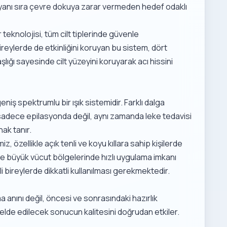
n yanı sıra çevre dokuya zarar vermeden hedef odaklı
 teknolojisi
, tüm cilt tiplerinde güvenle
ireylerde de etkinliğini koruyan bu sistem, dört
ğı sayesinde cilt yüzeyini koruyarak acı hissini
 geniş spektrumlu bir ışık sistemidir. Farklı dalga
'in sadece epilasyonda değil, aynı zamanda leke tedavisi
nak tanır.
z, özellikle açık tenli ve koyu kıllara sahip kişilerde
nde büyük vücut bölgelerinde hızlı uygulama imkanı
li bireylerde dikkatli kullanılması gerekmektedir.
 anını değil, öncesi ve sonrasındaki hazırlık
, elde edilecek sonucun kalitesini doğrudan etkiler.