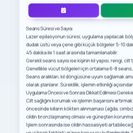
Seans Süresi ve Sayısı
Lazer epilasyonun süresi, uygulama yapılacak bölge
dudak üstü veya çene gibi küçük bölgeler 5-10 daki
45 dakika ile 1 saat arasında tamamlanabilir.
Gerekli seans sayısı ise kişinin kıl yapısı, rengi, ci
Genellikle vücut bölgeleri için ortalama 6-8 seans,
Seans aralıkları, kıl döngüsüne uyum sağlamak amacı
olarak planlanır. Süreklilik, işlemin etkinliği açısınd
Uygulama Öncesi ve Sonrası Dikkat Edilmesi Gereke
Cilt sağlığını korumak ve işlemin başarısını artırma
öncesinde kılların kökten alınmaması (ağda, cımbız
cildin bronzlaşmamış olması ve güneşten korunmas
İşlem sonrasında ise cildin hassasiyeti artabileceği
ve yüksek faktörlü güneş koruyucu kullanılmalıdır. De