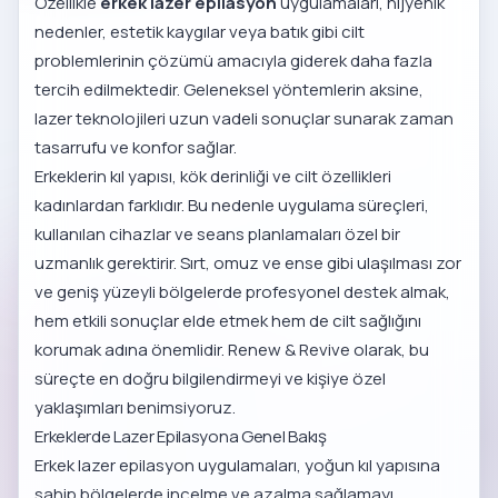
Özellikle
erkek lazer epilasyon
uygulamaları, hijyenik
nedenler, estetik kaygılar veya batık gibi cilt
problemlerinin çözümü amacıyla giderek daha fazla
tercih edilmektedir. Geleneksel yöntemlerin aksine,
lazer teknolojileri uzun vadeli sonuçlar sunarak zaman
tasarrufu ve konfor sağlar.
Erkeklerin kıl yapısı, kök derinliği ve cilt özellikleri
kadınlardan farklıdır. Bu nedenle uygulama süreçleri,
kullanılan cihazlar ve seans planlamaları özel bir
uzmanlık gerektirir. Sırt, omuz ve ense gibi ulaşılması zor
ve geniş yüzeyli bölgelerde profesyonel destek almak,
hem etkili sonuçlar elde etmek hem de cilt sağlığını
korumak adına önemlidir. Renew & Revive olarak, bu
süreçte en doğru bilgilendirmeyi ve kişiye özel
yaklaşımları benimsiyoruz.
Erkeklerde Lazer Epilasyona Genel Bakış
Erkek lazer epilasyon uygulamaları, yoğun kıl yapısına
sahip bölgelerde incelme ve azalma sağlamayı