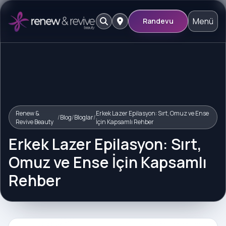
Menü
Randevu
Renew &
Erkek Lazer Epilasyon: Sırt, Omuz ve Ense
/
Blog
/
Bloglar
/
Revive Beauty
İçin Kapsamlı Rehber
Erkek Lazer Epilasyon: Sırt,
Omuz ve Ense İçin Kapsamlı
Rehber