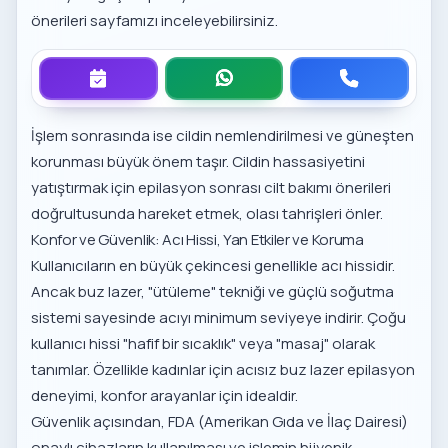
önerileri
sayfamızı inceleyebilirsiniz.
İşlem sonrasında ise cildin nemlendirilmesi ve güneşten
korunması büyük önem taşır. Cildin hassasiyetini
yatıştırmak için
epilasyon sonrası cilt bakımı önerileri
doğrultusunda hareket etmek, olası tahrişleri önler.
Konfor ve Güvenlik: Acı Hissi, Yan Etkiler ve Koruma
Kullanıcıların en büyük çekincesi genellikle acı hissidir.
Ancak buz lazer, "ütüleme" tekniği ve güçlü soğutma
sistemi sayesinde acıyı minimum seviyeye indirir. Çoğu
kullanıcı hissi "hafif bir sıcaklık" veya "masaj" olarak
tanımlar. Özellikle
kadınlar için acısız buz lazer epilasyon
deneyimi, konfor arayanlar için idealdir.
Güvenlik açısından, FDA (Amerikan Gıda ve İlaç Dairesi)
onaylı cihazların kullanılması ve işlemin hijyenik