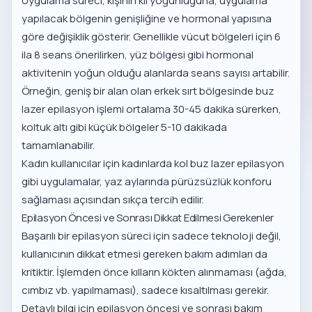
Uygulama süreci, kişinin kıl yoğunluğuna, uygulama
yapılacak bölgenin genişliğine ve hormonal yapısına
göre değişiklik gösterir. Genellikle vücut bölgeleri için 6
ila 8 seans önerilirken, yüz bölgesi gibi hormonal
aktivitenin yoğun olduğu alanlarda seans sayısı artabilir.
Örneğin, geniş bir alan olan
erkek sırt bölgesinde buz
lazer epilasyon
işlemi ortalama 30-45 dakika sürerken,
koltuk altı gibi küçük bölgeler 5-10 dakikada
tamamlanabilir.
Kadın kullanıcılar için
kadınlarda kol buz lazer epilasyon
gibi uygulamalar, yaz aylarında pürüzsüzlük konforu
sağlaması açısından sıkça tercih edilir.
Epilasyon Öncesi ve Sonrası Dikkat Edilmesi Gerekenler
Başarılı bir epilasyon süreci için sadece teknoloji değil,
kullanıcının dikkat etmesi gereken bakım adımları da
kritiktir. İşlemden önce kılların kökten alınmaması (ağda,
cımbız vb. yapılmaması), sadece kısaltılması gerekir.
Detaylı bilgi için
epilasyon öncesi ve sonrası bakım