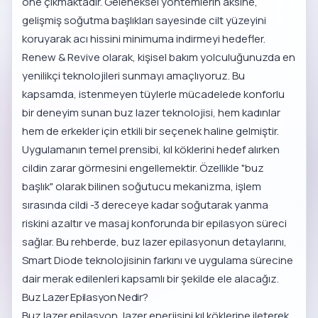
öne çıkmaktadır. Geleneksel yöntemlerin aksine,
gelişmiş soğutma başlıkları sayesinde cilt yüzeyini
koruyarak acı hissini minimuma indirmeyi hedefler.
Renew & Revive olarak, kişisel bakım yolculuğunuzda en
yenilikçi teknolojileri sunmayı amaçlıyoruz. Bu
kapsamda, istenmeyen tüylerle mücadelede konforlu
bir deneyim sunan buz lazer teknolojisi, hem kadınlar
hem de erkekler için etkili bir seçenek haline gelmiştir.
Uygulamanın temel prensibi, kıl köklerini hedef alırken
cildin zarar görmesini engellemektir. Özellikle "buz
başlık" olarak bilinen soğutucu mekanizma, işlem
sırasında cildi -3 dereceye kadar soğutarak yanma
riskini azaltır ve masaj konforunda bir epilasyon süreci
sağlar. Bu rehberde, buz lazer epilasyonun detaylarını,
Smart Diode teknolojisinin farkını ve uygulama sürecine
dair merak edilenleri kapsamlı bir şekilde ele alacağız.
Buz Lazer Epilasyon Nedir?
Buz lazer epilasyon, lazer enerjisini kıl köklerine ileterek