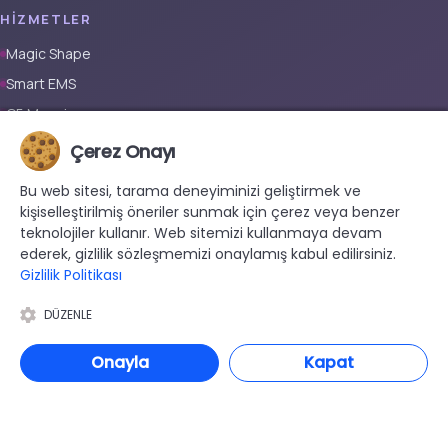
HIZMETLER
Magic Shape
Smart EMS
G5 Masajı
Tüm Vücut Epilasyon (Erkek)
Çerez Onayı
Tüm Vücut Epilasyon (Kadın)
Bu web sitesi, tarama deneyiminizi geliştirmek ve
Protez Tırnak
kişiselleştirilmiş öneriler sunmak için çerez veya benzer
teknolojiler kullanır. Web sitemizi kullanmaya devam
İLETIŞIM
ederek, gizlilik sözleşmemizi onaylamış kabul edilirsiniz.
Gizlilik Politikası
+90 533 038 48 24
hello@renewandrevive.co
DÜZENLE
Merkez Mah., Abide-i Hürriyet Cad. Üçler Apt, No:141 Kat:1 D:1,
34381 Şişli/İstanbul
Onayla
Kapat
© 2026 Renew & Revive Beauty . Tüm hakları saklıdır.
Aydınlatma Metni