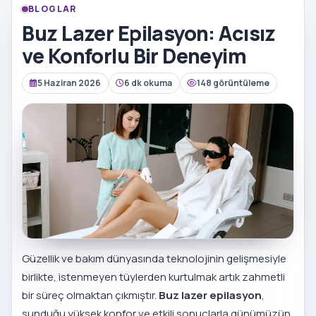
BLOGLAR
Buz Lazer Epilasyon: Acısız
ve Konforlu Bir Deneyim
5 Haziran 2026
6 dk okuma
148 görüntüleme
Güzellik ve bakım dünyasında teknolojinin gelişmesiyle
birlikte, istenmeyen tüylerden kurtulmak artık zahmetli
bir süreç olmaktan çıkmıştır.
Buz lazer epilasyon
,
sunduğu yüksek konfor ve etkili sonuçlarla günümüzün