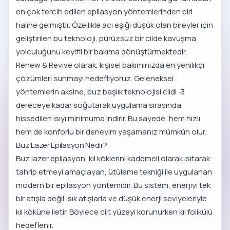
en çok tercih edilen epilasyon yöntemlerinden biri
haline gelmiştir. Özellikle acı eşiği düşük olan bireyler için
geliştirilen bu teknoloji, pürüzsüz bir cilde kavuşma
yolculuğunu keyifli bir bakıma dönüştürmektedir.
Renew & Revive olarak, kişisel bakımınızda en yenilikçi
çözümleri sunmayı hedefliyoruz. Geleneksel
yöntemlerin aksine, buz başlık teknolojisi cildi -3
dereceye kadar soğutarak uygulama sırasında
hissedilen ısıyı minimuma indirir. Bu sayede, hem hızlı
hem de konforlu bir deneyim yaşamanız mümkün olur.
Buz Lazer Epilasyon Nedir?
Buz lazer epilasyon, kıl köklerini kademeli olarak ısıtarak
tahrip etmeyi amaçlayan, ütüleme tekniği ile uygulanan
modern bir epilasyon yöntemidir. Bu sistem, enerjiyi tek
bir atışla değil, sık atışlarla ve düşük enerji seviyeleriyle
kıl köküne iletir. Böylece cilt yüzeyi korunurken kıl folikülü
hedeflenir.