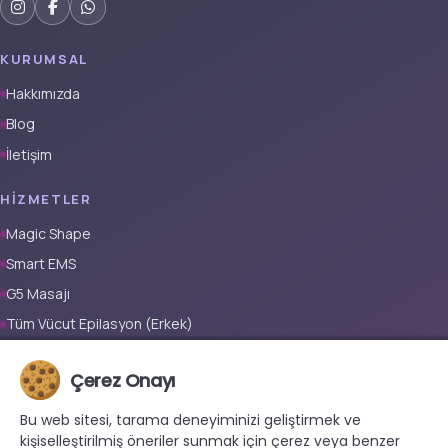
KURUMSAL
Hakkımızda
Blog
İletişim
HIZMETLER
Magic Shape
Smart EMS
G5 Masajı
Tüm Vücut Epilasyon (Erkek)
Tüm Vücut Epilasyon (Kadın)
Çerez Onayı
Protez Tırnak
Bu web sitesi, tarama deneyiminizi geliştirmek ve
İLETIŞIM
kişiselleştirilmiş öneriler sunmak için çerez veya benzer